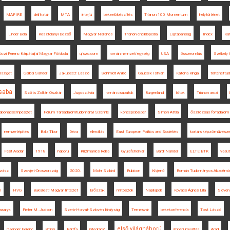
MAPIRE
déli határ
MTA
interjú
békeelőkészítés
Trianon 100 Momentum
helytörténet
Linder Béla
Kosztolányi Dezső
Magyar Narancs
Trianon enciklopédia
Lajtabánság
Index
Kár
óczi Ferenc Kárpátaljai Magyar Főiskola
ujszo.com
román nemzeti egység
USA
összeomlás
Székely 
lsziget
Garbai Sándor
Jakubecz László
Schmidt Anikó
Gaucsík István
Katona Kinga
történett
saba
Szőts Zoltán Oszkár
Jugoszlávia
román csapatok
Burgenland
tótok
Trianon arcai
abonacsempészet
Fórum Társadalomtudományi Szemle
koncepciós per
Simon Attila
őszirózsás forradalom
nemzetépítés
Balla Tibor
Déva
ellenállás
East European Politics and Societies
kortárs képzőművész
Fest Aladár
1918
háború
Krizmanics Réka
Gyulafehérvár
Bárdi Nándor
ELTE BTK
vasút
lzász
Szovjet-Oroszország
2020.
Mohr Szilárd
Rubicon
Kisjenő
Román Tudományos Akadémi
n
HVG
Bukaresti Magyar Intézet
Erőszak
mítoszok
Napilapok
Kovács Ágnes Lilla
Sloven
saryk
Pieter M. Judson
Szerb-Horvát-Szlovén Királyság
Temesvár
békekonferencia
Tost László
első világháború
Csenger Ferenc
Brünn
Bártfa
integráció
impériumváltás
Arad