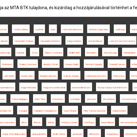
ja az MTA BTK tulajdona, és kizárólag a hozzájárulásával történhet a f
zcsór
Horthy Miklós
szobrok
Ipoly
csehszlovakizmus
Meritum Egyesület
zsidóság
Kolo
blokád
Ismeretlen Trianon
társadalomtörténet
Varga Norbert
Edvard Beneš
cseh-tót nemzeti tanács
yarország
határok
24.hu
Wilson 14 pontja
Müller Rolf
Komárom
Olaszország
áttelepültek
Martonos
Charles Seymour
Apáthy István
Európa Rádió
Romsics Gergely
Sárándi Tamás
refo
Libri Kiadó
Noran Libro
Bogdan Diaconu
Szilvay Gergely
hadseregszervezés
Népszava
Pro M
nacionalizmus
Nagy-Románia
magyar-osztrák határ
katonai ellenőrzés
Közép-Európa Kutatóintézet
Ion
lkodás
Tolnai Világlapja
Glant Tibor
nőtörténet
évforduló
zűrzavar
Mezőbánd
Horvátország
október 28.
Szeged
Collegium Hungaricum
Vavro Šrobár
Filep Tamás Gusztáv
erdélyi kérdés
ius Cosmeanu
Bécs
Brassó
térkép
Ottokar Czernin
Felsőrépa
Bayer Árpád
nemzeti önrend
Nagy Imre Alapítvány
spanyolnátha
Deák Ferenc
optánsok
élelmezés
Nagybánya
békefeltéte