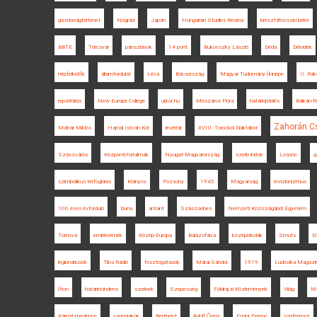
gazdaságtörténet
Nógrád
Japán
Hungarian Studies Review
breszt-litovszki béke
BBTE
Törcsvár
pánszlávok
14 pont
Bukovszky László
Déda
Délvidék
népfelkelők
államfordulat
Léva
Bácsország
Magyar Tudomány Ünnepe
II. Rák
repatriálás
New Europe College
ujkor.hu
Mészáros Flóra
határkijelölés
Balkán-fé
Zahorán C
Molnár Miklós
Hajnal István Kör
levéltár
XVIII. Torockói Diáktábor
Szászváros
Központi hatalmak
Nyugat-Magyarország
szerb iratok
Losonc
g
szimbolikus térfoglalás
Kisinyov
Pozsony
1945
Magyarság
revizionizmus
100 éves évforduló
Duna
antant
Szászsebes
Nemzeti Közszolgálati Egyetem
Tornova
emlékérmék
Közép-Európa
Balázsfalva
középiskolák
Smuts
E
legionáriusok
Tilos Rádió
fosztogatások
Márai Sándor
1919
Ludovika Magazi
Úton
határincindens
szerbek
Szepesség
Földrajzi Közlemények
Világ
Ma
Kárpát-medence
vagonlakók
Berthelot
Adolf Černý
Fodor Ferenc
conference