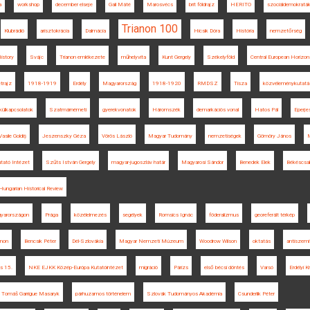
a
workshop
december elseje
Gali Máté
Marosvécs
brit földrajz
HERITO
szociáldemokratá
Trianon 100
Klubrádió
arisztokrácia
Dalmácia
Hicsik Dóra
História
nemzetőrség
istory
Svájc
Trianon emlékezete
műhelyvita
Kunt Gergely
Székelyföld
Central European Horizon
etrajz
1918-1919
Erdély
Magyarország
1918-1920
RMDSZ
Tisza
közvéleménykutatá
külkapcsolatok
Szatmárnémeti
gyerekvonatok
Háromszék
demarkációs vonal
Hatos Pál
Eperje
Vasile Goldiș
Jeszenszky Géza
Vörös László
Magyar Tudomány
nemzetiségek
Gömöry János
M
tató Intézet
Szűts István Gergely
magyar-jugoszláv határ
Magyarosi Sándor
Benedek Elek
Békéscsa
Hungarian Historical Review
gyarországon
Prága
közélelmezés
segélyek
Romsics Ignác
föderalizmus
georeferált térkép
anon
Bencsik Péter
Dél-Szlovákia
Magyar Nemzeti Múzeum
Woodrow Wilson
oktatás
antiszem
s 15.
NKE EJKK Közép-Európa Kutatóintézet
migráció
Párizs
első bécsi döntés
Varsó
Erdélyi K
Tomáš Garrigue Masaryk
párhuzamos történelem
Szlovák Tudományos Akadémia
Csunderlik Péter