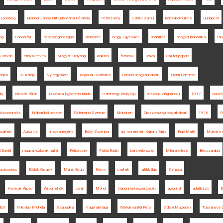
 Hadsereg
Brenner János Hittudományi Főiskola
Petrozsény
Csinta Samu
könyvbemutató
Budapest
ög
Pándorfalu
népességmozgás
archívnet
Nagy Egyesülés
mobilitás
magyar külpolitika
tan
 István
etnikai térkép
Magyar Királyság
kiállítás
források
Dráva
Call for papers
onika
IV. Károly
Nyíregyháza
Regional Statistics
Román-magyar háború
Henri Berthelot
iry
Nicolae Bălan
Ludovika Egyetemi Kiadó
Háromegy Királyság
második világháború
1917
honvé
i összeomlás
Háborúból békébe
Történelmi Szemle
München
Oroszországi polgárháború
1916
F
sárhely
Ausztria
magyar regény
Bódy Zsombor
az Ismeretlen Katona Sírja
Rigó Máté
Molnár I
i Dániel
magyar-szlovák határ
Felsőszék
Pátria Rádió
Lengyelország
Millerand-levél
Besszarábia
aránsebes
Bödők Gergely
Maniu Gyula
Könyv
csehek
ratifikálás
Éhínség
Hornyák Árpád
Wilson elnök
Lenin
Mohol
trianoni békeszerződés
azonnali
adatbázis
D
Est
Miroslav Michela
Szabadka
Nagyhalmágy
Wintermantel Péter
Erdélyi Múzeum
Tusványos