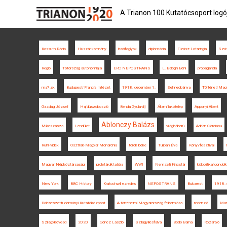
A Trianon 100 Kutatócsoport logó
Kossuth Rádió
Huszár-kormány
hadifoglyok
diplomácia
Elzász-Lotaringia
Szás
Regio
Tótország autonómiája
ERC NEPOSTRANS
L. Balogh Béni
propaganda
ma7.sk
Budapesti Francia Intézet
1918. december 1.
Selmecbánya
Történeti Mag
Gazdag József
Hajdúszoboszló
Benda Gyula-díj
Állami lakótelep
Apponyi Albert
Ablonczy Balázs
Mikeszásza
Lendület
világháború
Adrian Cioroianu
Ruhr-vidék
Osztrák-Magyar Monarchia
török béke
Tulipán Éva
Könyvfesztivál
Magyar Népköztársaság
proletárdiktatúra
WWI
Nemzeti Kincstár
külpolitikai gondo
New York
BBC History
Kratochwill ezredes
NEPOSTRANS
Bukarest
1918. 
Bölcsészettudományi Kutatóközpont
A történelmi Magyarország felbomlása
recenzió
Mar
Szilágykövesd
2020
Göncz László
Szilágyillésfalva
Bodó Barna
Rozsnyó