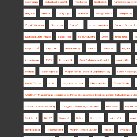
centenárium
csehszlovák csapatok
Nagybarcsa
kisebbségek
Párizsi békekonferenci
emigráció
románok
Lóczy Lajos
Muravidék
Pálvölgyi Balázs
csempészet
Zempléni-hegység
Nagyalmás
Csáth Géza
román megszállás
European Review of H
Kisebbségkutató Intézet
Takács Tibor
Sic Itur ad Astra
2018
térképzetek
él
Mélyi József
Tarján Ödön
nemzeti ünnep
Zalatna
December 1
Bulgária
irredentizmus
1939
Lendva-vidék
Győri Egyházmegyei Levéltár
románosítás
Inforádió
Trianon-legendák
Magyar-Román Történész Vegyesbizottság
Fórum Kisebbségku
Heilauf Zsuzsa
Korridor
magyar-román határ
többes identitás
Wekerle Sándor
A történelmi Magyarország felbomlása és a trianoni békeszerződés. Emlékezetpolitikák Szlovákiában és Ma
Szlovák Tanácsköztársaság
Az Egyesült Államok útja Trianonhoz
határtervek
Beyond Tri
Clio Intézet
BUKSZ
Szombat
Batrina
Beregszász
Válasz Online
márciu
állampolgárság
Rothermere lord
Magyar Nemzeti Levéltár
Kun Béla
emlékezet