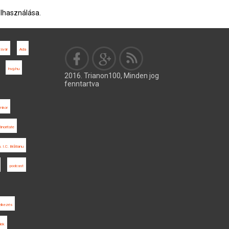
elhasználása.
zsvár
Ada
hvg.hu
2016. Trianon100, Minden jog
fenntartva
rmkor
inoritate
. I.C. Brătianu
podcast
elkezés
lek