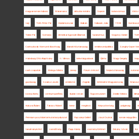
magyar-román háború
Máramaros
délszláv kérdés
Sopron
bolsevizmus
Vörös
Iaşi
Tóth Péter Pál
Kádár-korszak
Balkán
Vallasek Júlia
1938
Gombasz
Teleki Pál
Somorja
Amerikai Egyesült Államok
turanizmus
Segyevy Dániel
Tóth
Csehszlovák Nemzeti Bizottság
Bánáti Köztársaság
emlékezetpolitika
Szeghy-Gayer Ver
Habsburg Ottó Alapítvány
II. Vilmos
béketárgyalások
Újléta
Nagy Gergely
Inqu
cseh csapatok
Melega Miklós
ünnep
Fórum Intézet
Népköztársaság
katona
gazdaság
Szarka László
emlékmű
Zágráb
történelmi Magyarország
Marosvá
Uzonyi Anita
centrum-periféria
Burián István
fegyverszünet
Zeidler Miklós
Bihar
Kolozsi Ádám
Takács Róbert
terror
meghívó
Népszövetség
polgárság
K
Prémium posztdoktori kutatási pályázat
Rajcsányi Gellért
Jászi Oszkár
román népgyűlés
tanulmánykötet
csendőrség
Papp Károly
eseménytörténet
Dékány István
Az 