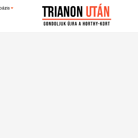
bázis
művek (feltöltés alatt)
kültek