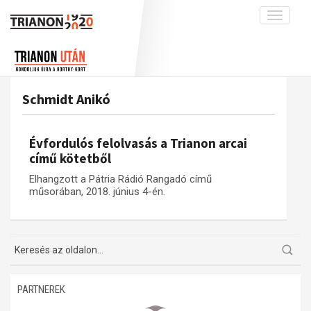
Toggle
navigati
Projekt
Rólunk
Előzmények
Hírek
A kutatócsoport működéséről
Nemzetközi kontextus: iratok és
Schmidt Anikó
interpretációk
Blog
Munkatársaink
Az összeomlás és a magyar társadalom
Krónika
Évfordulós felolvasás a Trianon arcai
A békerendszer megszilárdulása
Galéria
című kötetből
Utókor és emlékezet
Adatbázis
Elhangzott a Pátria Rádió Rangadó című
műsorában, 2018. június 4-én.
Visszhang
Emlékművek (feltöltés alatt)
Publikációk
Menekültek
Kapcsolat
Trianon-kommentár
Dokumentumok
PARTNEREK
A trianoni szerződés