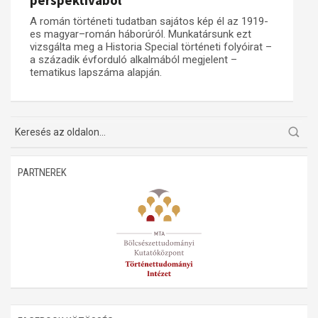
perspektívából
A román történeti tudatban sajátos kép él az 1919-
Műhelymunkák
es magyar–román háborúról. Munkatársunk ezt
vizsgálta meg a Historia Special történeti folyóirat –
a századik évforduló alkalmából megjelent –
tematikus lapszáma alapján.
PARTNEREK