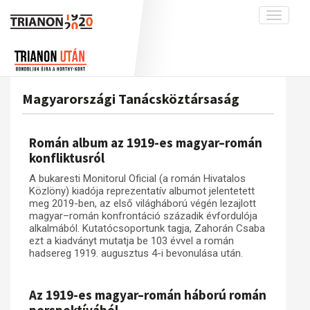
Toggle
navigati
Projekt
Rólunk
Előzmények
Hírek
A kutatócsoport működéséről
Nemzetközi kontextus: iratok és
Magyarországi Tanácsköztársaság
interpretációk
Blog
Munkatársaink
Az összeomlás és a magyar társadalom
Krónika
Román album az 1919-es magyar–román
A békerendszer megszilárdulása
Galéria
konfliktusról
Utókor és emlékezet
Adatbázis
A bukaresti Monitorul Oficial (a román Hivatalos
Közlöny) kiadója reprezentatív albumot jelentetett
Visszhang
Emlékművek (feltöltés alatt)
meg 2019-ben, az első világháború végén lezajlott
magyar–román konfrontáció századik évfordulója
Publikációk
Menekültek
alkalmából. Kutatócsoportunk tagja, Zahorán Csaba
Kapcsolat
ezt a kiadványt mutatja be 103 évvel a román
hadsereg 1919. augusztus 4-i bevonulása után.
Trianon-kommentár
Dokumentumok
Az 1919-es magyar–román háború román
A trianoni szerződés