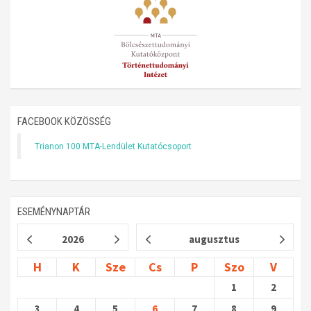
Műhelymunkák
FACEBOOK KÖZÖSSÉG
Trianon 100 MTA-Lendület Kutatócsoport
ESEMÉNYNAPTÁR
2026
augusztus
H
K
Sze
Cs
P
Szo
V
1
2
3
4
5
6
7
8
9