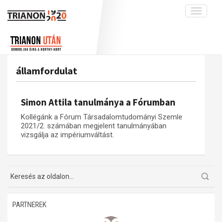
Toggle
navigati
Projekt
Rólunk
Előzmények
Hírek
A kutatócsoport működéséről
Nemzetközi kontextus: iratok és
államfordulat
interpretációk
Blog
Munkatársaink
Az összeomlás és a magyar társadalom
Krónika
Simon Attila tanulmánya a Fórumban
A békerendszer megszilárdulása
Galéria
Kollégánk a Fórum Társadalomtudományi Szemle
Utókor és emlékezet
Adatbázis
2021/2. számában megjelent tanulmányában
vizsgálja az impériumváltást.
Visszhang
Emlékművek (feltöltés alatt)
Publikációk
Menekültek
Kapcsolat
Trianon-kommentár
Dokumentumok
PARTNEREK
A trianoni szerződés