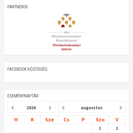
PARTNEREK
Műhelymunkák
FACEBOOK KÖZÖSSÉG
ESEMÉNYNAPTÁR
2026
augusztus
H
K
Sze
Cs
P
Szo
V
1
2