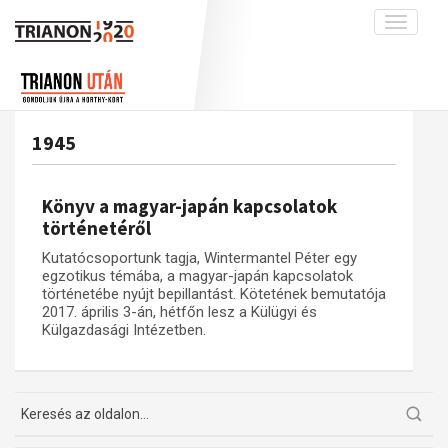
Toggle
navigati
Projekt
Rólunk
Előzmények
Hírek
A kutatócsoport működéséről
Nemzetközi kontextus: iratok és
1945
interpretációk
Blog
Munkatársaink
Az összeomlás és a magyar társadalom
Krónika
Könyv a magyar-japán kapcsolatok
A békerendszer megszilárdulása
Galéria
történetéről
Utókor és emlékezet
Adatbázis
Kutatócsoportunk tagja, Wintermantel Péter egy
egzotikus témába, a magyar-japán kapcsolatok
Visszhang
Emlékművek (feltöltés alatt)
történetébe nyújt bepillantást. Kötetének bemutatója
2017. április 3-án, hétfőn lesz a Külügyi és
Publikációk
Menekültek
Külgazdasági Intézetben.
Kapcsolat
Trianon-kommentár
Dokumentumok
A trianoni szerződés