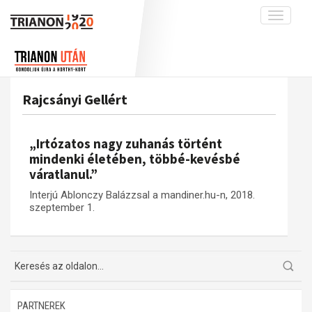
Toggle
navigati
Projekt
Rólunk
Előzmények
Hírek
A kutatócsoport működéséről
Nemzetközi kontextus: iratok és
Rajcsányi Gellért
interpretációk
Blog
Munkatársaink
Az összeomlás és a magyar társadalom
Krónika
„Irtózatos nagy zuhanás történt
A békerendszer megszilárdulása
Galéria
mindenki életében, többé-kevésbé
váratlanul.”
Utókor és emlékezet
Adatbázis
Interjú Ablonczy Balázzsal a mandiner.hu-n, 2018.
Visszhang
Emlékművek (feltöltés alatt)
szeptember 1.
Publikációk
Menekültek
Kapcsolat
Trianon-kommentár
Dokumentumok
PARTNEREK
A trianoni szerződés