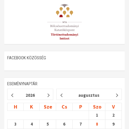
Műhelymunkák
FACEBOOK KÖZÖSSÉG
ESEMÉNYNAPTÁR
2026
augusztus
H
K
Sze
Cs
P
Szo
V
1
2
3
4
5
6
7
8
9