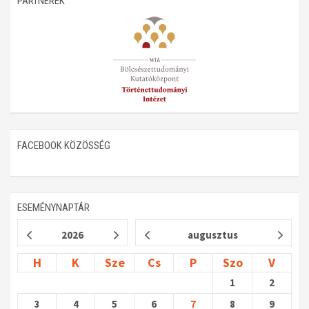
PARTNEREK
Műhelymunkák
FACEBOOK KÖZÖSSÉG
ESEMÉNYNAPTÁR
2026
augusztus
H
K
Sze
Cs
P
Szo
V
1
2
3
4
5
6
7
8
9