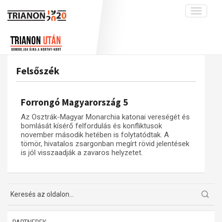
Toggle
navigati
Projekt
Rólunk
Előzmények
Hírek
A kutatócsoport működéséről
Nemzetközi kontextus: iratok és
Felsőszék
interpretációk
Blog
Munkatársaink
Az összeomlás és a magyar társadalom
Krónika
Forrongó Magyarország 5
A békerendszer megszilárdulása
Galéria
Az Osztrák-Magyar Monarchia katonai vereségét és
Utókor és emlékezet
Adatbázis
bomlását kísérő felfordulás és konfliktusok
november második hetében is folytatódtak. A
Visszhang
Emlékművek (feltöltés alatt)
tömör, hivatalos zsargonban megírt rövid jelentések
is jól visszaadják a zavaros helyzetet.
Publikációk
Menekültek
Kapcsolat
Trianon-kommentár
Dokumentumok
A trianoni szerződés