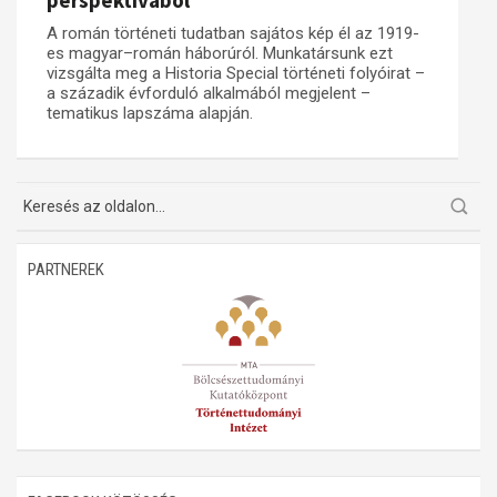
perspektívából
A román történeti tudatban sajátos kép él az 1919-
Műhelymunkák
es magyar–román háborúról. Munkatársunk ezt
vizsgálta meg a Historia Special történeti folyóirat –
a századik évforduló alkalmából megjelent –
tematikus lapszáma alapján.
PARTNEREK