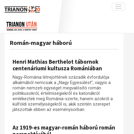
Toggle
navigati
Projekt
Rólunk
Előzmények
Hírek
A kutatócsoport működéséről
Nemzetközi kontextus: iratok és
Román-magyar háború
interpretációk
Blog
Munkatársaink
Az összeomlás és a magyar társadalom
Krónika
Henri Mathias Berthelot tábornok
A békerendszer megszilárdulása
Galéria
centenáriumi kultusza Romániában
Utókor és emlékezet
Adatbázis
Nagy-Románia létrejöttének századik évfordulója
alkalmából nemcsak a „Nagy Egyesülést”, vagyis a
Visszhang
Emlékművek (feltöltés alatt)
román nemzeti egységet megvalósító román
politikusokról, értelmiségiekről és katonákról
Publikációk
Menekültek
emlékeztek meg Románia-szerte, hanem azokról a
Kapcsolat
külföldi személyiségekről is, akik szintén szerepet
játszottak ebben az eseménysorban.
Trianon-kommentár
Dokumentumok
Az 1919-es magyar–román háború román
A trianoni szerződés