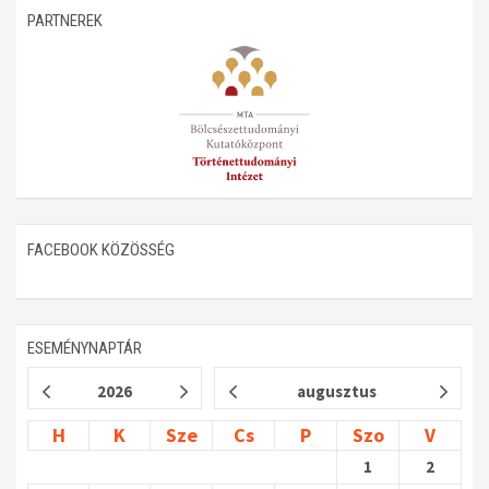
PARTNEREK
Műhelymunkák
FACEBOOK KÖZÖSSÉG
ESEMÉNYNAPTÁR
2026
augusztus
H
K
Sze
Cs
P
Szo
V
1
2