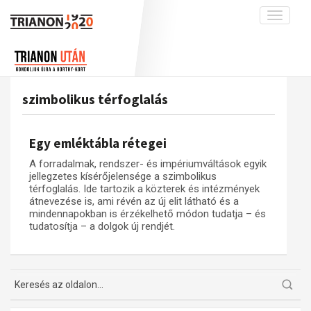
Toggle
navigati
Projekt
Rólunk
Előzmények
Hírek
A kutatócsoport működéséről
Nemzetközi kontextus: iratok és
szimbolikus térfoglalás
interpretációk
Blog
Munkatársaink
Az összeomlás és a magyar társadalom
Krónika
Egy emléktábla rétegei
A békerendszer megszilárdulása
Galéria
A forradalmak, rendszer- és impériumváltások egyik
Utókor és emlékezet
Adatbázis
jellegzetes kísérőjelensége a szimbolikus
térfoglalás. Ide tartozik a közterek és intézmények
Visszhang
Emlékművek (feltöltés alatt)
átnevezése is, ami révén az új elit látható és a
mindennapokban is érzékelhető módon tudatja – és
Publikációk
Menekültek
tudatosítja – a dolgok új rendjét.
Kapcsolat
Trianon-kommentár
Dokumentumok
A trianoni szerződés