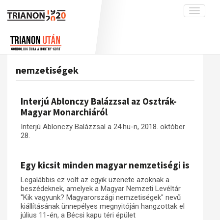
Toggle
navigati
Projekt
Rólunk
Előzmények
Hírek
A kutatócsoport működéséről
Nemzetközi kontextus: iratok és
nemzetiségek
interpretációk
Blog
Munkatársaink
Az összeomlás és a magyar társadalom
Krónika
Interjú Ablonczy Balázzsal az Osztrák-
A békerendszer megszilárdulása
Galéria
Magyar Monarchiáról
Utókor és emlékezet
Adatbázis
Interjú Ablonczy Balázzsal a 24.hu-n, 2018. október
28.
Visszhang
Emlékművek (feltöltés alatt)
Publikációk
Menekültek
Egy kicsit minden magyar nemzetiségi is
Kapcsolat
Legalábbis ez volt az egyik üzenete azoknak a
Trianon-kommentár
beszédeknek, amelyek a Magyar Nemzeti Levéltár
"Kik vagyunk? Magyarországi nemzetiségek" nevű
Dokumentumok
kiállításának ünnepélyes megnyitóján hangzottak el
július 11-én, a Bécsi kapu téri épület
A trianoni szerződés