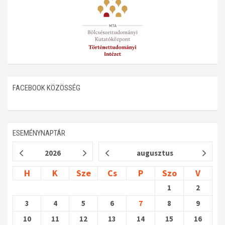
Műhelymunkák
FACEBOOK KÖZÖSSÉG
ESEMÉNYNAPTÁR
2026
augusztus
H
K
Sze
Cs
P
Szo
V
1
2
3
4
5
6
7
8
9
10
11
12
13
14
15
16