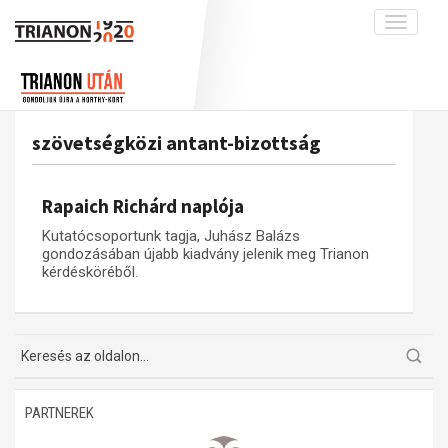
Toggle
navigati
Projekt
Rólunk
Előzmények
Hírek
A kutatócsoport működéséről
Nemzetközi kontextus: iratok és
szövetségközi antant-bizottság
interpretációk
Blog
Munkatársaink
Az összeomlás és a magyar társadalom
Krónika
Rapaich Richárd naplója
A békerendszer megszilárdulása
Galéria
Kutatócsoportunk tagja, Juhász Balázs
Utókor és emlékezet
Adatbázis
gondozásában újabb kiadvány jelenik meg Trianon
kérdésköréből.
Visszhang
Emlékművek (feltöltés alatt)
Publikációk
Menekültek
Kapcsolat
Trianon-kommentár
Dokumentumok
PARTNEREK
A trianoni szerződés