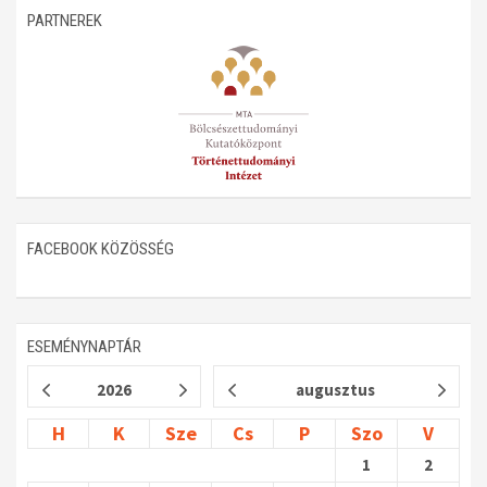
PARTNEREK
Műhelymunkák
FACEBOOK KÖZÖSSÉG
ESEMÉNYNAPTÁR
2026
augusztus
H
K
Sze
Cs
P
Szo
V
1
2