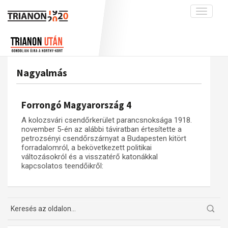
Toggle
navigati
Projekt
Rólunk
Előzmények
Hírek
A kutatócsoport működéséről
Nemzetközi kontextus: iratok és
Nagyalmás
interpretációk
Blog
Munkatársaink
Az összeomlás és a magyar társadalom
Krónika
Forrongó Magyarország 4
A békerendszer megszilárdulása
Galéria
A kolozsvári csendőrkerület parancsnoksága 1918.
Utókor és emlékezet
Adatbázis
november 5-én az alábbi táviratban értesítette a
petrozsényi csendőrszárnyat a Budapesten kitört
Visszhang
Emlékművek (feltöltés alatt)
forradalomról, a bekövetkezett politikai
változásokról és a visszatérő katonákkal
Publikációk
Menekültek
kapcsolatos teendőikről:
Kapcsolat
Trianon-kommentár
Dokumentumok
A trianoni szerződés