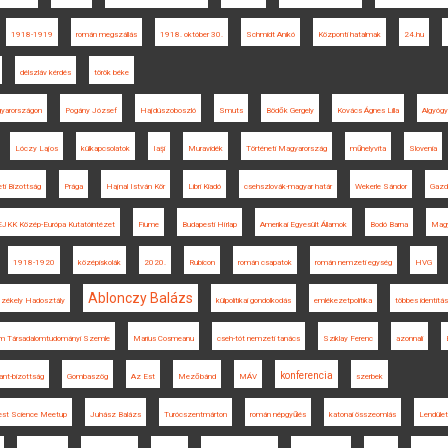
1918-1919
román megszállás
1918. október 30.
Schmidt Anikó
Központi hatalmak
24.hu
délszláv kérdés
török béke
gyarországon
Pogány József
Hajdúszoboszló
Smuts
Bödők Gergely
Kovács Ágnes Lilla
Algyógy
Lóczy Lajos
külkapcsolatok
Iaşi
Muravidék
Történeti Magyarország
műhelyvita
Slovenia
i Bizottság
Prága
Hajnal István Kör
Libri Kiadó
csehszlovák-magyar határ
Wekerle Sándor
Gazd
JKK Közép-Európa Kutatóintézet
Fiume
Budapesti Hírlap
Amerikai Egyesült Államok
Bodó Barna
Mag
1918-1920
középiskolák
2020.
Rubicon
román csapatok
román nemzeti egység
HVG
Ablonczy Balázs
zékely Hadosztály
külpolitikai gondolkodás
emlékezetpolitika
többes identitás
m Társadalomtudományi Szemle
Marius Cosmeanu
cseh-tót nemzeti tanács
Sziklay Ferenc
azonnali
konferencia
ant-bizottság
Gombaszög
Az Est
Mezőbánd
MÁV
szerbek
est Science Meetup
Juhász Balázs
Turócszentmárton
román népgyűlés
katonai összeomlás
Lendület