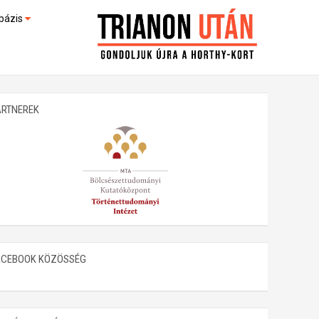
bázis
művek (feltöltés alatt)
kültek
ARTNEREK
ACEBOOK KÖZÖSSÉG