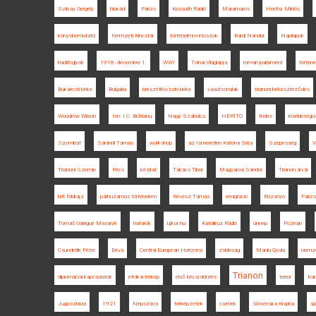
Szilvay Gergely
blokád
Párizs
Kossuth Rádió
Máramaros
Horthy Miklós
könyvbemutató
Nemzeti Kincstár
történelmi mítoszok
Bárdi Nándor
Napilapok
hadifoglyok
1918. december 1.
WWI
Tolnai Világlapja
román parlament
történ
Bukaresti béke
Bulgária
breszt-litovszki béke
vasútvonalak
trianoni békeszerződés
Woodrow Wilson
Ion. I.C. Brătianu
Nagy Szabolcs
HERITO
Index
kisebbségi 
Szombat
Sárándi Tamás
workshop
az Ismeretlen Katona Sírja
Szepesség
V
Trianoni Szemle
Pécs
kézirat
Takács Tibor
Magyarosi Sándor
Trianon árvái
brit földrajz
párhuzamos történelem
Révész Tamás
emigráció
Rozsnyó
Párizs
Tomáš Garrigue Masaryk
határok
ujkor.hu
Katolikus Rádió
ünnep
Poznan
Csunderlik Péter
Déva
Central European Horizons
zsidóság
Maniu Gyula
nemze
Trianon
diplomáciai kapcsolatok
etnikai térkép
első bécsi döntés
terror
Kar
Jugoszlávia
1921
Népszava
térképzetek
csehek
Slovenska Krajina
sp