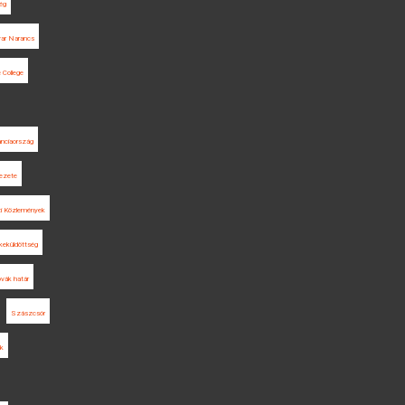
ég
ar Narancs
College
anciaország
kezete
zi Közlemények
keküldöttség
vák határ
Szászcsór
ek