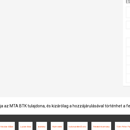
E
ja az MTA BTK tulajdona, és kizárólag a hozzájárulásával történhet a f
Nicolae Bălan
Lucian Boia
áruhiány
Ruhr-vidék
katonai ellenőrzés
Friedrich-kormány
Tóth Péter Pá