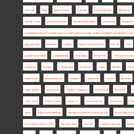
Románia
New York
Regio
Erdélyi Múzeum
Szlovákia
vasúti közlekedés
Gaucsík István
Bánáti Köztársaság
Román-magyar háború
Háromszék
propaganda
A történelmi Magyarország felbomlása és a trianoni békeszerződés. Emlékezetpolitikák Szlovákiában és Ma
jugoszláv határ
repatriálás
meghívó
Trianon 100 Momentum
ma7.sk
1938
közvéleménykutatás
Szilágyillésfalva
Timár Gábor
Molnár Imre
Csehszlovák Nemzet
határtervek
Masaryk
L. Balogh Béni
Vix-jegyzék
Zágráb
ellenállás
NKE E
Mélyi József
ismeretterjesztés
Budapest
Lajtabánság
Somorja
gazdaság
wagon dwellers
arisztokrácia
Collegium Hungaricum
Oroszország
conference
S
Csinta Samu
Ottokar Czernin
március 15.
Huszár-kormány
Trianon arcai
Fóru
térkép
magyar békeküldöttség
Prémium posztdoktori kutatási pályázat
szövetségközi ant
Győri Egyházmegyei Levéltár
Rajcsányi Gellért
reformkor
magyar-román határ
Budap