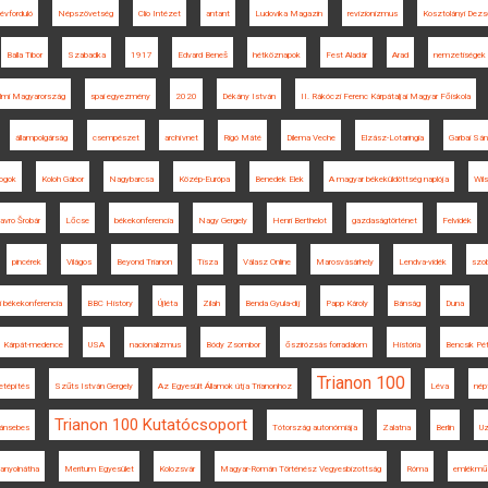
évforduló
Népszövetség
Clio Intézet
antant
Ludovika Magazin
revizionizmus
Kosztolányi Dez
Balla Tibor
Szabadka
1917
Edvard Beneš
hétköznapok
Fest Aladár
Arad
nemzetiségek
elmi Magyarország
spai egyezmény
2020
Dékány István
II. Rákóczi Ferenc Kárpátaljai Magyar Főiskola
állampolgárság
csempészet
archívnet
Rigó Máté
Dilema Veche
Elzász-Lotaringia
Garbai Sán
jogok
Koloh Gábor
Nagybarcsa
Közép-Európa
Benedek Elek
A magyar békeküldöttség naplója
Wil
avro Šrobár
Lőcse
békekonferencia
Nagy Gergely
Henri Berthelot
gazdaságtörténet
Felvidék
pincérek
Világos
Beyond Trianon
Tisza
Válasz Online
Marosvásárhely
Lendva-vidék
szo
i békekonferencia
BBC History
Újléta
Zilah
Benda Gyula-díj
Papp Károly
Bánság
Duna
Kárpát-medence
USA
nacionalizmus
Bódy Zsombor
őszirózsás forradalom
História
Bencsik Pét
Trianon 100
tépítés
Szűts István Gergely
Az Egyesült Államok útja Trianonhoz
Léva
nép
Trianon 100 Kutatócsoport
ánsebes
Tótország autonómiája
Zalatna
Berlin
Uz
anyolnátha
Meritum Egyesület
Kolozsvár
Magyar-Román Történész Vegyesbizottság
Róma
emlékmű