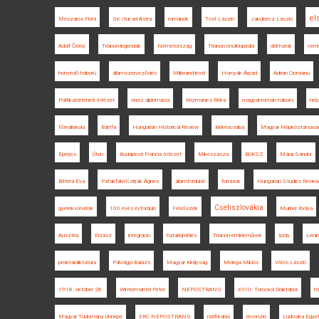
el
Mészáros Flóra
Sic Itur ad Astra
románok
Tost László
Jakubecz László
Adolf Černý
Trianon-legendák
Németország
Trianon enciklopédia
déli határ
cent
honvédő háború
államszerveződés
Millerand-levél
Hornyák Árpád
Adrian Cioroianu
Politikatörténeti Intézet
olasz diplomácia
Krizmanics Réka
magyar-román háború
hel
főreáliskola
Bártfa
Hungarian Historical Review
Békéscsaba
Magyar Népköztársasá
Eperjes
Úton
Budapesti Francia Intézet
Mikeszásza
BUKSZ
Márai Sándor
Bittera Éva
Patakfalvi-Czirják Ágnes
államfordulat
források
Hungarian Studies Revie
Csehszlovákia
gyerekvonatok
100 éves évforduló
Felsőszék
Murber Ibolya
Ausztria
Elzász
integráció
határkijelölés
Trianon-emlékművek
Ipoly
Lenin
proletárdiktatúra
Pálvölgyi Balázs
Magyar Királyság
Melega Miklós
Vörös László
1918. október 28.
Wintermantel Péter
NEPOSTRANS
XVIII. Torockói Diáktábor
h
Magyar Tudomány Ünnepe
ERC NEPOSTRANS
ratifikálás
recenzió
Ludovika Egye