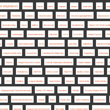
ső világháború
Felsőrépa
Gömör
BBTE
migráció
Krónika
Linder Béla
Bécs
imp
enárium
Pándorfalu
Ljubljana
Könyvfesztivál
élelmezés
Oroszországi polgárháború
népszavazás
december elseje
Kassa
kiállítás
Bácsország
zűrzavar
Gyulafehérvár
Trianon 100 MTA-Lendül
me
ytörténet
Habsburgok
Kratochwill ezredes
Gali Máté
1914
ELTE BTK
Heilauf Zsuzsa
g
Szeged
népességmozgás
MTA
eseménytörténet
egyesülés
világháború
Bukaresti Magy
magyar-osztrák határ
összeomlás
Habsburg Ottó Alapítvány
Finnország
Nagybánya
katonaság
w
Kisinyov
Magyar Nemzeti Levéltár
Szlovák Tudományos Akadémia
Charles Daniélou
podcast
S
mítoszok
föderalizmus
MAPIRE
Göncz László
Teleki Pál
Apáthy István
Kárpátalja
T
1919
mobilitás
magyar külpolitika
Varga Norbert
Bukarest
Simon Attila
Erdélyi Krónika
Magyarországi Tanácsköztársaság
Trianon 100 Rubicon
Komárom
Délvidék
Pozsonyi Magyar Intézet
átország
kortárs képzőművészet
Nógrád
Erdély
Noran Libro
Vörös Hadsereg
románosítás
temi Kiadó
optánsok
Magyar Nemzeti Múzeum
Tilos Rádió
Szőts Zoltán Oszkár
Szovjet-Oroszorsz