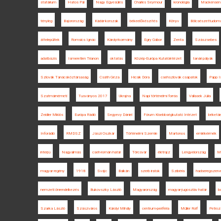
statárium
Hatos Pál
Nagy Egyesülés
Charles Seymour
kronológia
Mackensen
tényleg
Bajorország
Kádár-korszak
békeelőkészítés
Könyv
Bölcsészettudomá
áttelepültek
Romsics Ignác
Károlyi-kormány
Egry Gábor
Zenta
Szászsebes
adatbázis
Ismeretlen Trianon
oktatás
Közép-Európa Kutatóintézet
tanári pályák
Szlovák Tanácsköztársaság
Csáth Géza
Hicsik Dóra
csehszlovák csapatok
Papp I
Szatmárnémeti
Tusványos 2017
Ukrajna
Napi történelmi forrás
Vallasek Júlia
Zeidler Miklós
Európa Rádió
Segyevy Dániel
Fórum Kisebbségkutató Intézet
béketár
Inforádió
RMDSZ
Jászi Oszkár
Történelmi Szemle
Martonos
emlékérmék
interjú
Nagyalmás
cseh-román határ
Törcsvár
életrajz
Lengyelország
M
magyar regény
1918
Svájc
Balkán
szerb iratok
Szibéria
hadseregszerv
nemzeti önrendelkezés
Bukovszky László
Magyarország
magyar-jugoszláv határ
b
Szarka László
Szászváros
Károlyi Mihály
centrum-periféria
Müller Rolf
Petroz