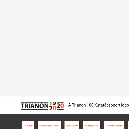
A Trianon 100 Kutatócsoport logó
IV. Károly
Szent-Ivány József
Győri Róbert
fosztogatások
Háborúból békébe