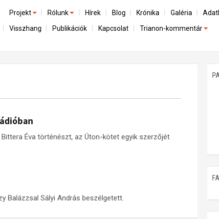
Projekt
Rólunk
Hírek
Blog
Krónika
Galéria
Adat
Visszhang
Publikációk
Kapcsolat
Trianon-kommentár
Előzmények
A kutatócsoport működéséről
Emlék
Dokumentumok
Nemzetközi kontextus: iratok és interpretációk
Munkatársaink
Mene
A trianoni szerződés
Az összeomlás és a magyar társadalom
P
Műhelymunkák
A békerendszer megszilárdulása
Utókor és emlékezet
Rádióban
Bittera Éva történészt, az Úton-kötet egyik szerzőjét
F
 Balázzsal Sályi András beszélgetett.