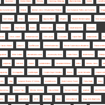
December 1
Molnár Miklós
Éhínség
Háromegy Királyság
Állami lakótelep
Korridor
csendőrs
nyi Kutatóközpont
Miskolc
Brenner János Hittudományi Főiskola
East European Politics and Societies
Magy
Kunt Gergely
Maros
turanizmus
Apponyi Albert
refugees
Rapaich Richárd naplója
New Europe 
forradalom
Bayer Árpád
Batrina
Katona Csaba
Pozsony
tanulmánykötet
leszerelés
stván
Steve Jobbitt
Rothermere lord
Tóth László
Századok
Tarján Ödön
erdélyi kérdés
Fr
Takács Róbert
június 4.
konfliktusok
történettudomány
Román Tudományos Akadémia
Trianon emlé
gyalások
Mohr Szilárd
demarkációs vonal
Jeszenszky Géza
Fodor Ferenc
irredentizmus
Földraj
polgárság
Dalmácia
Sopron
határincindens
társadalomtörténet
kritika
Gömöry János
bé
agyarság
Országgyűlés
kisebbségek
Szeghy-Gayer Veronika
Brassó
román támadás
magyar-szlo
ezés
Világ
European Review of History
közélelmezés
World Science Forum
Pátria Rádió
Dráva
olsevizmus
Vojtech Tuka
Miroslav Michela
Kolozsi Ádám
Romsics Gergely
segélyek
békefeltétel
sény
háború
pánszlávok
2018
Berthelot
Brünn
kérészállamok
Nagy Imre Alapítvány