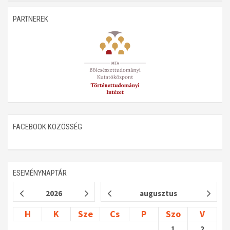
Műhelymunkák
PARTNEREK
FACEBOOK KÖZÖSSÉG
ESEMÉNYNAPTÁR
2026
augusztus
H
K
Sze
Cs
P
Szo
V
1
2