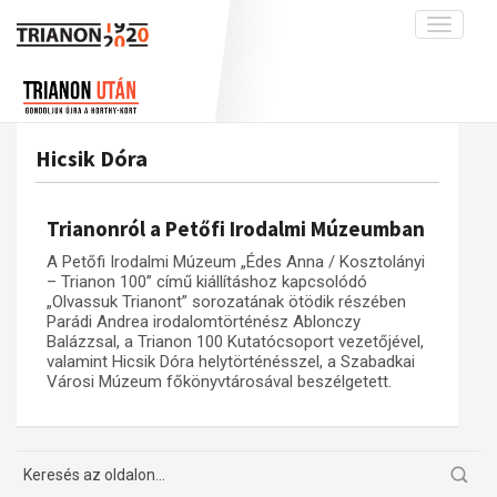
Toggle
navigati
Projekt
Rólunk
Előzmények
Hírek
A kutatócsoport működéséről
Nemzetközi kontextus: iratok és
Hicsik Dóra
interpretációk
Blog
Munkatársaink
Az összeomlás és a magyar társadalom
Krónika
Trianonról a Petőfi Irodalmi Múzeumban
A békerendszer megszilárdulása
Galéria
A Petőfi Irodalmi Múzeum „Édes Anna / Kosztolányi
Utókor és emlékezet
Adatbázis
– Trianon 100” című kiállításhoz kapcsolódó
„Olvassuk Trianont” sorozatának ötödik részében
Visszhang
Emlékművek (feltöltés alatt)
Parádi Andrea irodalomtörténész Ablonczy
Balázzsal, a Trianon 100 Kutatócsoport vezetőjével,
Publikációk
Menekültek
valamint Hicsik Dóra helytörténésszel, a Szabadkai
Városi Múzeum főkönyvtárosával beszélgetett.
Kapcsolat
Trianon-kommentár
Dokumentumok
A trianoni szerződés