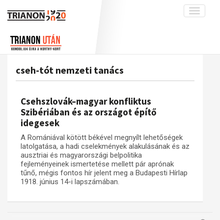
Toggle
navigati
Projekt
Rólunk
Előzmények
Hírek
A kutatócsoport működéséről
Nemzetközi kontextus: iratok és
cseh-tót nemzeti tanács
interpretációk
Blog
Munkatársaink
Az összeomlás és a magyar társadalom
Krónika
Csehszlovák–magyar konfliktus
A békerendszer megszilárdulása
Galéria
Szibériában és az országot építő
idegesek
Utókor és emlékezet
Adatbázis
A Romániával kötött békével megnyílt lehetőségek
Visszhang
Emlékművek (feltöltés alatt)
latolgatása, a hadi cselekmények alakulásának és az
Publikációk
ausztriai és magyarországi belpolitika
Menekültek
fejleményeinek ismertetése mellett pár aprónak
Kapcsolat
tűnő, mégis fontos hír jelent meg a Budapesti Hírlap
1918. június 14-i lapszámában.
Trianon-kommentár
Dokumentumok
A trianoni szerződés