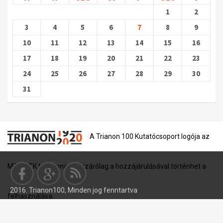
1
2
3
4
5
6
7
8
9
10
11
12
13
14
15
16
17
18
19
20
21
22
23
24
25
26
27
28
29
30
31
A Trianon 100 Kutatócsoport logója az
MTA BTK tulajdona, és kizárólag a hozzájárulásával történhet a
2016. Trianon100, Minden jog fenntartva
felhasználása.