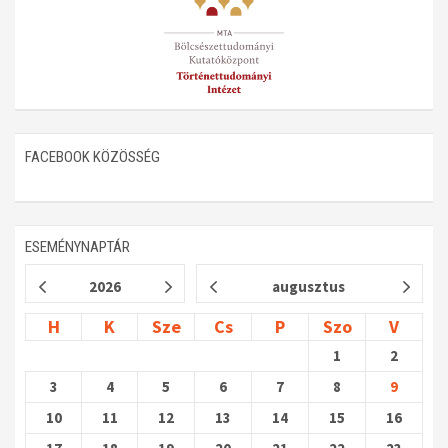
Műhelymunkák
FACEBOOK KÖZÖSSÉG
ESEMÉNYNAPTÁR
2026
augusztus
H
K
Sze
Cs
P
Szo
V
1
2
3
4
5
6
7
8
9
10
11
12
13
14
15
16