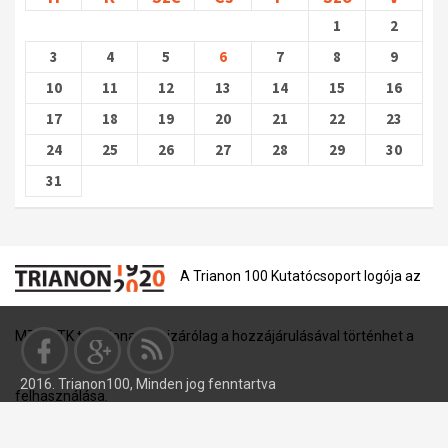
1
2
3
4
5
6
7
8
9
10
11
12
13
14
15
16
17
18
19
20
21
22
23
24
25
26
27
28
29
30
31
A Trianon 100 Kutatócsoport logója az
MTA BTK tulajdona, és kizárólag a hozzájárulásával történhet a
2016. Trianon100, Minden jog fenntartva
felhasználása.