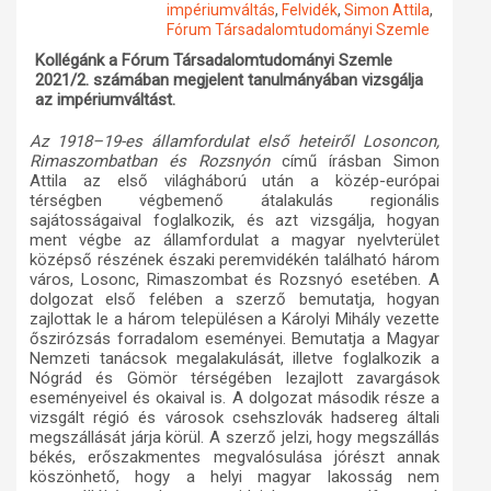
impériumváltás
,
Felvidék
,
Simon Attila
,
Fórum Társadalomtudományi Szemle
Műhelymunkák
Kollégánk a Fórum Társadalomtudományi Szemle
2021/2. számában megjelent tanulmányában vizsgálja
az impériumváltást.
Az 1918–19-es államfordulat első heteiről Losoncon,
Rimaszombatban és Rozsnyón
című írásban Simon
Attila az első világháború után a közép-európai
térségben végbemenő átalakulás regionális
sajátosságaival foglalkozik, és azt vizsgálja, hogyan
ment végbe az államfordulat a magyar nyelvterület
középső részének északi peremvidékén található három
város, Losonc, Rimaszombat és Rozsnyó esetében. A
dolgozat első felében a szerző bemutatja, hogyan
zajlottak le a három településen a Károlyi Mihály vezette
őszirózsás forradalom eseményei. Bemutatja a Magyar
Nemzeti tanácsok megalakulását, illetve foglalkozik a
Nógrád és Gömör térségében lezajlott zavargások
eseményeivel és okaival is. A dolgozat második része a
vizsgált régió és városok csehszlovák hadsereg általi
megszállását járja körül. A szerző jelzi, hogy megszállás
békés, erőszakmentes megvalósulása jórészt annak
köszönhető, hogy a helyi magyar lakosság nem