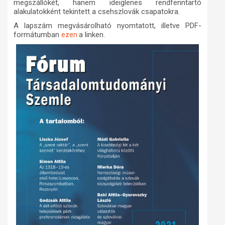
megszállókét, hanem ideiglenes rendfenntartó
alakulatokként tekintett a csehszlovák csapatokra.
A lapszám megvásárolható nyomtatott, illetve PDF-
formátumban
a linken.
ezen