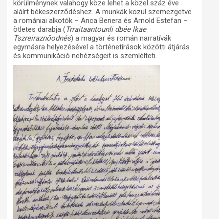
körülménynek valahogy köze lehet a közel száz éve
aláírt békeszerződéshez. A munkák közül szemezgetve
a romániai alkotók – Anca Benera és Arnold Estefan –
ötletes darabja (
Trraitaantounli dbée lkae
Tszreiraznőodnés
) a magyar és román narratívák
egymásra helyezésével a történetírások közötti átjárás
és kommunikáció nehézségeit is szemlélteti.