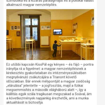
szimbolika és a kizárás paradigmáját és a politikai vallást
alkalmazó magyar nemzetépítés.
Ez utóbbi kapcsán KissPál egy kényes – és fájó – pontra
irányítja rá a figyelmet: a magyar nemzetépítésnek a
kirekesztés gyakorlataiban és intézményesülésében
megnyilvánuló zsákutcájára a Trianont követő
időszakban. Bár ennek mélypontját a magyar zsidóság
„elárulása” jelentette – a jogfosztás, majd a fizikai
megsemmisítés a második világháború alatt –, így a
kiállítás egyik szála tragikusan megszakad a Soával, ám
a következmények napjainkig érezhetők, ami a munka
aktualitását is biztosítja.