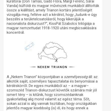
kurátorai (Don Tamás, Gadó Flóra, Margl Ferenc, Sárai
Vanda) külföldi és magyar művészek munkáiból állították
össze a kiállítást, amely Trianon kortárs jelentőségét
vizsgálja meg, feltéve azt a kérdést, hogy „tudunk-e úgy
beszélni a területelcsatolásról, hogy kikerüljük a
nacionalista diskurzust?”, KissPál Szabolcs trilógiája a
magyar nemzettudat 1918-1920 utáni megbicsaklására
koncentrál.
A „Nekem Trianon” központjában a
személyesség
áll: az
alkotók saját, személyes tapasztalatai és benyomásai a
kérdéskörről. De egyes munkákból az – a magyar–
szomszéd Trianon-diskurzust követők számára már jól
ismert tény – is kitűnik, hogy szomszédainknak
gyakorlatilag alig mond valamit az egész téma. Sőt,
sokan azzal is alig vannak tisztában, hogy országukban
jelentős magyar kisebbség (is) él, és hogy ennek a