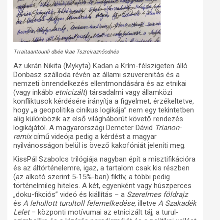
Trraitaantounli dbée lkae Tszreiraznőodnés
Az ukrán Nikita (Mykyta) Kadan a Krím-félszigeten álló
Donbasz szálloda révén az állami szuverenitás és a
nemzeti önrendelkezés ellentmondására és az etnikai
(vagy inkább
etnicizált
) társadalmi vagy államközi
konfliktusok kérdésére irányítja a figyelmet, érzékeltetve,
hogy „a geopolitika cinikus logikája” nem egy tekintetben
alig különbözik az első világháborút követő rendezés
logikájától. A magyarországi Demeter Dávid
Trianon-
remix
című videója pedig a kérdést a magyar
nyilvánosságon belül is övező kakofóniát jeleníti meg.
KissPál Szabolcs trilógiája nagyban épít a misztifikációra
és az áltörténelemre, igaz, a tartalom csak kis részben
(az alkotó szerint 5-15%-ban) fiktív, a többi pedig
történelmileg hiteles. A két, egyenként vagy húszperces
„doku-fikciós” videó és kiállítás – a
Szerelmes földrajz
és
A lehullott turultoll felemelkedése
, illetve
A Szakadék
Lelet
– központi motívumai az etnicizált táj, a turul-