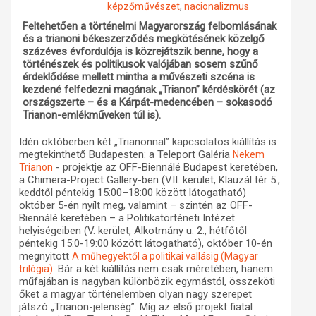
képzőművészet
,
nacionalizmus
Műhelymunkák
Feltehetően a történelmi Magyarország felbomlásának
és a trianoni békeszerződés megkötésének közelgő
százéves évfordulója is közrejátszik benne, hogy a
történészek és politikusok valójában sosem szűnő
érdeklődése mellett mintha a művészeti szcéna is
kezdené felfedezni magának „Trianon” kérdéskörét (az
országszerte – és a Kárpát-medencében – sokasodó
Trianon-emlékműveken túl is).
Idén októberben két „Trianonnal” kapcsolatos kiállítás is
megtekinthető Budapesten: a Teleport Galéria
Nekem
- projektje az OFF-Biennálé Budapest keretében,
Trianon
a Chimera-Project Gallery-ben (VII. kerület, Klauzál tér 5.,
keddtől péntekig 15:00–18:00 között látogatható)
október 5-én nyílt meg, valamint – szintén az OFF-
Biennálé keretében – a Politikatörténeti Intézet
helyiségeiben (V. kerület, Alkotmány u. 2., hétfőtől
péntekig 15:0-19:00 között látogatható), október 10-én
megnyitott
A műhegyektől a politikai vallásig (Magyar
. Bár a két kiállítás nem csak méretében, hanem
trilógia)
műfajában is nagyban különbözik egymástól, összeköti
őket a magyar történelemben olyan nagy szerepet
játszó „Trianon-jelenség”. Míg az első projekt fiatal