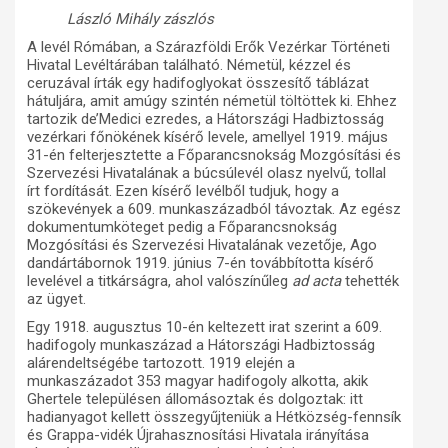
László Mihály zászlós
A levél Rómában, a Szárazföldi Erők Vezérkar Történeti
Hivatal Levéltárában található. Németül, kézzel és
ceruzával írták egy hadifoglyokat összesítő táblázat
hátuljára, amit amúgy szintén németül töltöttek ki. Ehhez
tartozik de’Medici ezredes, a Hátországi Hadbiztosság
vezérkari főnökének kísérő levele, amellyel 1919. május
31-én felterjesztette a Főparancsnokság Mozgósítási és
Szervezési Hivatalának a búcsúlevél olasz nyelvű, tollal
írt fordítását. Ezen kísérő levélből tudjuk, hogy a
szökevények a 609. munkaszázadból távoztak. Az egész
dokumentumköteget pedig a Főparancsnokság
Mozgósítási és Szervezési Hivatalának vezetője, Ago
dandártábornok 1919. június 7-én továbbította kísérő
levelével a titkárságra, ahol valószínűleg
ad acta
tehették
az ügyet.
Egy 1918. augusztus 10-én keltezett irat szerint a 609.
hadifogoly munkaszázad a Hátországi Hadbiztosság
alárendeltségébe tartozott. 1919 elején a
munkaszázadot 353 magyar hadifogoly alkotta, akik
Ghertele településen állomásoztak és dolgoztak: itt
hadianyagot kellett összegyűjteniük a Hétközség-fennsík
és Grappa-vidék Újrahasznosítási Hivatala irányítása