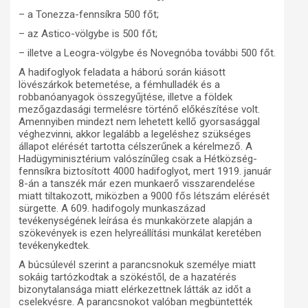
– a Tonezza-fennsíkra 500 főt;
– az Astico-völgybe is 500 főt;
– illetve a Leogra-völgybe és Novegnóba további 500 főt.
A hadifoglyok feladata a háború során kiásott
lövészárkok betemetése, a fémhulladék és a
robbanóanyagok összegyűjtése, illetve a földek
mezőgazdasági termelésre történő előkészítése volt.
Amennyiben mindezt nem lehetett kellő gyorsasággal
véghezvinni, akkor legalább a legeléshez szükséges
állapot elérését tartotta célszerűnek a kérelmező. A
Hadügyminisztérium valószínűleg csak a Hétközség-
fennsíkra biztosított 4000 hadifoglyot, mert 1919. január
8-án a tanszék már ezen munkaerő visszarendelése
miatt tiltakozott, miközben a 9000 fős létszám elérését
sürgette. A 609. hadifogoly munkaszázad
tevékenységének leírása és munkakörzete alapján a
szökevények is ezen helyreállítási munkálat keretében
tevékenykedtek.
A búcsúlevél szerint a parancsnokuk személye miatt
sokáig tartózkodtak a szökéstől, de a hazatérés
bizonytalansága miatt elérkezettnek látták az időt a
cselekvésre. A parancsnokot valóban megbüntették