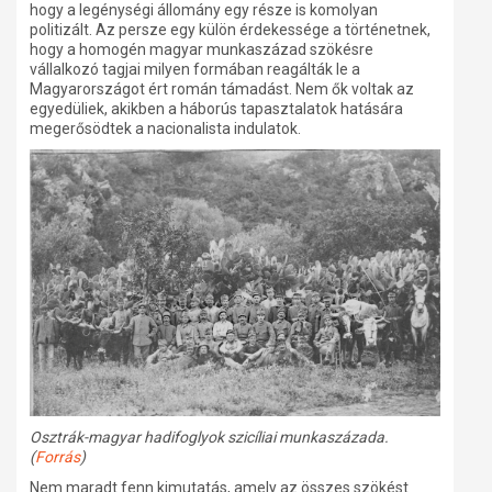
hogy a legénységi állomány egy része is komolyan
politizált. Az persze egy külön érdekessége a történetnek,
hogy a homogén magyar munkaszázad szökésre
vállalkozó tagjai milyen formában reagálták le a
Magyarországot ért román támadást. Nem ők voltak az
egyedüliek, akikben a háborús tapasztalatok hatására
megerősödtek a nacionalista indulatok.
Osztrák-magyar hadifoglyok szicíliai munkaszázada.
(
Forrás
)
Nem maradt fenn kimutatás, amely az összes szökést