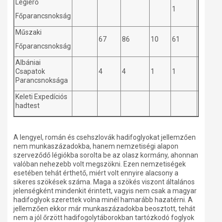
Légierő
1
Főparancsnokság
Műszaki
67
86
10
61
11
Főparancsnokság
Albániai
Csapatok
4
4
1
1
Parancsnoksága
Keleti Expedíciós
hadtest
A lengyel, román és csehszlovák hadifoglyokat jellemzően
nem munkaszázadokba, hanem nemzetiségi alapon
szerveződő légiókba sorolta be az olasz kormány, ahonnan
valóban nehezebb volt megszökni. Ezen nemzetiségek
esetében tehát érthető, miért volt ennyire alacsony a
sikeres szökések száma. Maga a szökés viszont általános
jelenségként mindenkit érintett, vagyis nem csak a magyar
hadifoglyok szerettek volna minél hamarább hazatérni. A
jellemzően ekkor már munkaszázadokba beosztott, tehát
nem a jól őrzött hadifogolytáborokban tartózkodó foglyok