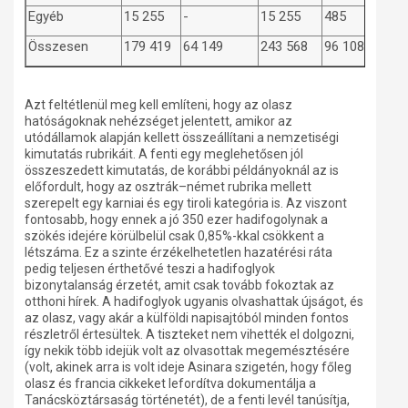
Egyéb
15 255
-
15 255
485
Összesen
179 419
64 149
243 568
96 108
Azt feltétlenül meg kell említeni, hogy az olasz
hatóságoknak nehézséget jelentett, amikor az
utódállamok alapján kellett összeállítani a nemzetiségi
kimutatás rubrikáit. A fenti egy meglehetősen jól
összeszedett kimutatás, de korábbi példányoknál az is
előfordult, hogy az osztrák–német rubrika mellett
szerepelt egy karniai és egy tiroli kategória is. Az viszont
fontosabb, hogy ennek a jó 350 ezer hadifogolynak a
szökés idejére körülbelül csak 0,85%-kkal csökkent a
létszáma. Ez a szinte érzékelhetetlen hazatérési ráta
pedig teljesen érthetővé teszi a hadifoglyok
bizonytalanság érzetét, amit csak tovább fokoztak az
otthoni hírek. A hadifoglyok ugyanis olvashattak újságot, és
az olasz, vagy akár a külföldi napisajtóból minden fontos
részletről értesültek. A tiszteket nem vihették el dolgozni,
így nekik több idejük volt az olvasottak megemésztésére
(volt, akinek arra is volt ideje Asinara szigetén, hogy főleg
olasz és francia cikkeket lefordítva dokumentálja a
Tanácsköztársaság történetét), de a fenti levél tanúsítja,