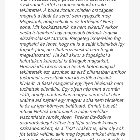
óvakodtunk ettől a parancsnokunkra való
tekintettel. A bolsevizmus minden országban
megveti a lábát és sehol sem nyugszik meg.
Megvárjuk, amíg velünk is ez történjen? Nem,
soha. Mit kockáztatunk, ha nem sikerül? Akkor
pedig tetteinkért egy magasabb bírónak fogunk
elszámolással tartozni. Rengeteg ismeretlen fog
meghalni és lehet, hogy mi is a saját hibánkból így
fogunk járni, de elhatározásunkat nem fogjuk
megváltoztatni. Ha kell akkor a fogságból a
halottakon keresztül is átvágjuk magunkat.
Hosszú időn keresztül a tisztek bolondságnak
tekintették ezt, azonban az első pillanatban amikor
tudomást szereztünk róla követtük a hazánk
hívását. A fiatal magyarok egy ilyen hívásnak nem
tudhattak ellenállni. Egy olyan nép mint a román
előtt, amely mostanában magyar városokat akar
uralma alá hajtani egy magyar soha nem térdelhet
le és ez igen könnyen belátható. Emiatt búcsút
intünk Nektek bajtársaink a talán mielőbbi
viszontlátás reményében. Titeket üdvözölve
szomorúsággal telítve fog fájni szívünk kedves
századosunkért, és a Tiszt Urakért is, akik oly sok
jót tettek velünk, akik meg fognak minket érteni és
meg fognak nekünk bocsátani azért a szent célért,