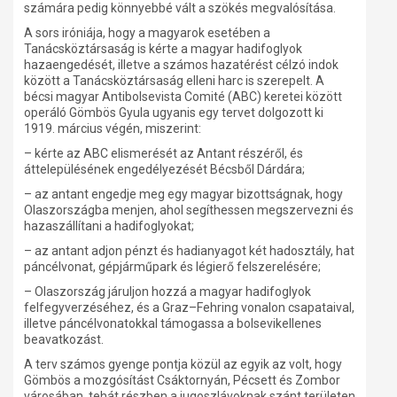
számára pedig könnyebbé vált a szökés megvalósítása.
A sors iróniája, hogy a magyarok esetében a
Tanácsköztársaság is kérte a magyar hadifoglyok
hazaengedését, illetve a számos hazatérést célzó indok
között a Tanácsköztársaság elleni harc is szerepelt. A
bécsi magyar Antibolsevista Comité (ABC) keretei között
operáló Gömbös Gyula ugyanis egy tervet dolgozott ki
1919. március végén, miszerint:
– kérte az ABC elismerését az Antant részéről, és
áttelepülésének engedélyezését Bécsből Dárdára;
– az antant engedje meg egy magyar bizottságnak, hogy
Olaszországba menjen, ahol segíthessen megszervezni és
hazaszállítani a hadifoglyokat;
– az antant adjon pénzt és hadianyagot két hadosztály, hat
páncélvonat, gépjárműpark és légierő felszerelésére;
– Olaszország járuljon hozzá a magyar hadifoglyok
felfegyverzéséhez, és a Graz–Fehring vonalon csapataival,
illetve páncélvonatokkal támogassa a bolsevikellenes
beavatkozást.
A terv számos gyenge pontja közül az egyik az volt, hogy
Gömbös a mozgósítást Csáktornyán, Pécsett és Zombor
városában, tehát részben a jugoszlávoknak szánt területen