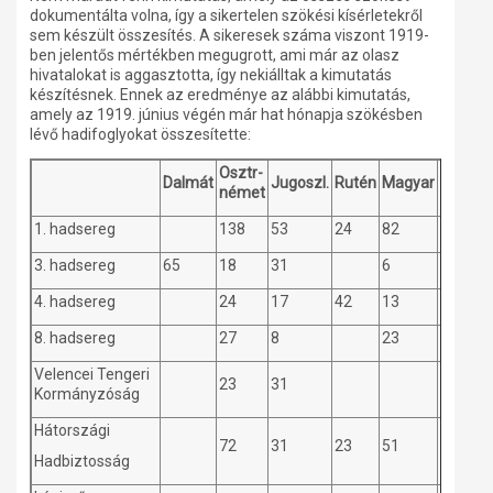
dokumentálta volna, így a sikertelen szökési kísérletekről
sem készült összesítés. A sikeresek száma viszont 1919-
ben jelentős mértékben megugrott, ami már az olasz
hivatalokat is aggasztotta, így nekiálltak a kimutatás
készítésnek. Ennek az eredménye az alábbi kimutatás,
amely az 1919. június végén már hat hónapja szökésben
lévő hadifoglyokat összesítette:
Osztr-
Dalmát
Jugoszl.
Rutén
Magyar
Ukrán
német
1. hadsereg
138
53
24
82
3. hadsereg
65
18
31
6
4. hadsereg
24
17
42
13
8. hadsereg
27
8
23
2
Velencei Tengeri
23
31
Kormányzóság
Hátországi
72
31
23
51
Hadbiztosság