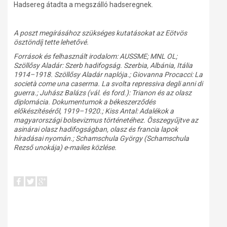
Hadsereg átadta a megszálló hadseregnek.
A poszt megírásához szükséges kutatásokat az Eötvös
ösztöndíj tette lehetővé.
Források és felhasznált irodalom: AUSSME; MNL OL;
Szöllősy Aladár: Szerb hadifogság. Szerbia, Albánia, Itália
1914–1918. Szöllősy Aladár naplója.; Giovanna Procacci: La
società come una caserma. La svolta repressiva degli anni di
guerra.; Juhász Balázs (vál. és ford.): Trianon és az olasz
diplomácia. Dokumentumok a békeszerződés
előkészítéséről, 1919–1920.; Kiss Antal: Adalékok a
magyarországi bolsevizmus történetéhez. Összegyűjtve az
asinárai olasz hadifogságban, olasz és francia lapok
híradásai nyomán.; Schamschula György (Schamschula
Rezső unokája) e-mailes közlése.