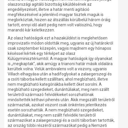
olaszországi agitáló bizottság kiküldésének az
engedélyezését, illetve a határ menti agitáció
megfékezésével a jelenlévő magyar tisztek maguk is
megbirkóztak, hiszen az átszállás körülbelül három óráig
tartott, ennyi idő alatt pedig nem volt valószínű, hogy
marandó kár keletkezzen.
Az olasz hatóságok ezt a hazaküldést is meglehetősen
improvizatív módon oldották meg, ugyanis az új határokról
csak szeptember közepén, vagyis majdnem egy hónapos
késéssel kértek egy térképet az olasz
Külügyminisztériumtól. A magyar hatóságok így olyanokat
is „megkaptak”, akik amúgy a trianoni határ másik oldalára
kerültek volna. Velük ambivalens volt a viszony, ugyanis
Villac
h elhagyása után a hadifoglyokat a zalaegerszegi és
a csóti táborba kellett szállítani, ahol megbízható, illetve
nem megbízható kategóriákba kellett őket sorolni. A
megbízható szegedieket, dunántúliakat, meg nem szállt
területről származó felvidékieket sorozhatónak
minősítették kéthavi pihenés után. Akik megszállt területről
származtak, azokat viszont csak önkéntes jelentkezés
esetén sorozhatták. A nem megbízható szegedieket,
dunántúliakat, meg nem szállt felvidéki területről
származókat a zalaegerszegi és a csóti táborban tartották,
az ország többi részéről származókat pedig a Nemzeti