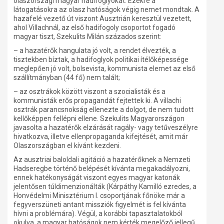
olaszországi magyar hadifoglyokat. Ezekre a
látogatásokra az olasz hatóságok végig nemet mondtak. A
hazafelé vezető út viszont Ausztrián keresztül vezetett,
ahol Villachnál, az első hadifogoly csoportot fogadó
magyar tiszt, Szekulits Milán százados szerint:
– a hazatérők hangulata jó volt, a rendet élvezték, a
tisztekben bíztak, a hadifoglyok politikai ítélőképessége
meglepően jó volt, bolsevista, kommunista elemet az első
szállítmányban (44 fő) nem talált;
– az osztrákok között viszont a szocialisták és a
kommunisták erős propagandát fejtettek ki. A villachi
osztrák parancsnokság ellenezte a dolgot, de nem tudott
kellőképpen fellépni ellene. Szekulits Magyarországon
javasolta a hazatérők elzárását ragály- vagy tetűveszélyre
hivatkozva, illetve ellenpropaganda kifejtését, amit már
Olaszországban el kívánt kezdeni.
Az ausztriai baloldali agitáció a hazatérőknek a Nemzeti
Hadseregbe történő belépését kívánta megakadályozni,
ennek hatékonyságát viszont egyes magyar katonák
jelentősen túldimenzionálták (Kárpáthy Kamilló ezredes, a
Honvédelmi Minisztérium I. csoportjának főnöke már a
fegyverszüneti antant missziók figyelmét is fel kívánta
hívni a problémára). Végül, a korábbi tapasztalatokból
okulva, a magyar hatóságok nem kérték megelőző jellegű