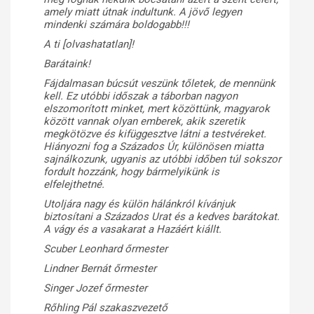
amely miatt útnak indultunk. A jövő legyen
mindenki számára boldogabb!!!
A ti [olvashatatlan]!
Barátaink!
Fájdalmasan búcsút veszünk tőletek, de mennünk
kell. Ez utóbbi időszak a táborban nagyon
elszomorított minket, mert közöttünk, magyarok
között vannak olyan emberek, akik szeretik
megkötözve és kifüggesztve látni a testvéreket.
Hiányozni fog a Százados Úr, különösen miatta
sajnálkozunk, ugyanis az utóbbi időben túl sokszor
fordult hozzánk, hogy bármelyikünk is
elfelejthetné.
Utoljára nagy és külön hálánkról kívánjuk
biztosítani a Százados Urat és a kedves barátokat.
A vágy és a vasakarat a Hazáért kiállt.
Scuber Leonhard őrmester
Lindner Bernát őrmester
Singer Jozef őrmester
Rőhling Pál szakaszvezető