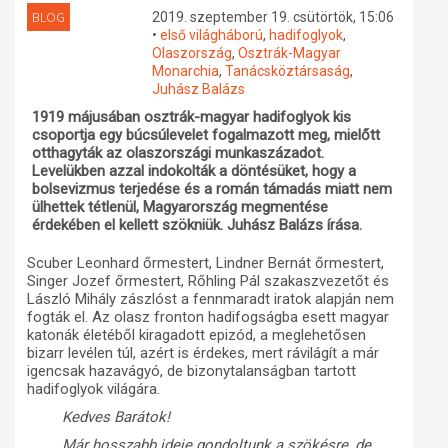
BLOG
2019. szeptember 19. csütörtök, 15:06
Műhelymunkák
•
első világháború
,
hadifoglyok
,
Olaszország
,
Osztrák-Magyar
Monarchia
,
Tanácsköztársaság
,
Juhász Balázs
1919 májusában osztrák-magyar hadifoglyok kis
csoportja egy búcsúlevelet fogalmazott meg, mielőtt
otthagyták az olaszországi munkaszázadot.
Levelükben azzal indokolták a döntésüket, hogy a
bolsevizmus terjedése és a román támadás miatt nem
ülhettek tétlenül, Magyarország megmentése
érdekében el kellett szökniük. Juhász Balázs írása.
Scuber Leonhard őrmestert, Lindner Bernát őrmestert,
Singer Jozef őrmestert, Rőhling Pál szakaszvezetőt és
László Mihály zászlóst a fennmaradt iratok alapján nem
fogták el. Az olasz fronton hadifogságba esett magyar
katonák életéből kiragadott epizód, a meglehetősen
bizarr levélen túl, azért is érdekes, mert rávilágít a már
igencsak hazavágyó, de bizonytalanságban tartott
hadifoglyok világára.
Kedves Barátok!
Már hosszabb ideje gondoltunk a szökésre, de