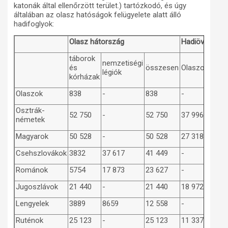
katonák által ellenőrzött terület.) tartózkodó, és úgy
általában az olasz hatóságok felügyelete alatt álló
hadifoglyok:
Olasz hátország
Hadiövezet
táborok
nemzetiségi
és
összesen
Olaszország
légiók
kórházak
Olaszok
838
-
838
-
Osztrák-
52 750
-
52 750
37 996
németek
Magyarok
50 528
-
50 528
27 318
Csehszlovákok
3832
37 617
41 449
-
Románok
5754
17 873
23 627
-
Jugoszlávok
21 440
-
21 440
18 972
Lengyelek
3889
8659
12 558
-
Ruténok
25 123
-
25 123
11 337