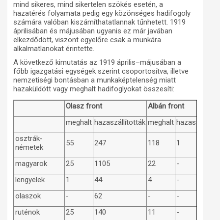
mind sikeres, mind sikertelen szökés esetén, a
hazatérés folyamata pedig egy közönséges hadifogoly
számára valóban kiszámíthatatlannak tűnhetett. 1919
áprilisában és májusában ugyanis ez már javában
elkezdődött, viszont egyelőre csak a munkára
alkalmatlanokat érintette.
A következő kimutatás az 1919 április–májusában a
főbb igazgatási egységek szerint csoportosítva, illetve
nemzetiségi bontásban a munkaképtelenség miatt
hazaküldött vagy meghalt hadifoglyokat összesíti:
Olasz front
Albán front
meghalt
hazaszállították
meghalt
hazaszállítot
osztrák-
55
247
118
1
németek
magyarok
25
1105
22
-
lengyelek
1
44
4
-
olaszok
-
62
-
-
ruténok
25
140
11
-