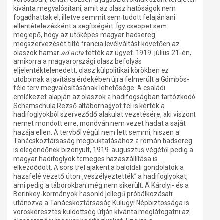
kívánta megvalósítani, amit az olasz hatóságok nem
fogadhattak el, illetve semmit sem tudott felajánlani
ellentételezésként a segítségért. Így cseppet sem
meglepő, hogy az ütőképes magyar hadsereg
megszervezését tiltó francia levélváltást követően az
olaszok hamar
ad acta
tették az ügyet. 1919. július 21-én,
amikorra a magyarországi olasz befolyás
eljelentéktelenedett, olasz külpolitikai körökben ez
utóbbinak a javítása érdekében újra felmerült a Gömbös-
féle terv megvalósításának lehetősége. A családi
emlékezet alapján az olaszok a hadifogságban tartózkodó
Schamschula Rezső altábornagyot fel is kérték a
hadifoglyokból szerveződő alakulat vezetésére, aki viszont
nemet mondott erre, mondván nem vezet hadat a saját
hazája ellen. A tervből végül nem lett semmi, hiszen a
Tanácsköztársaság megbuktatásához a román hadsereg
is elegendőnek bizonyult, 1919. augusztus végétől pedig a
magyar hadifoglyok tömeges hazaszállítása is
elkezdődött. A sors tréfájaként a baloldali gondolatok a
hazafelé vezető úton „veszélyeztették” a hadifoglyokat,
ami pedig a táborokban még nem sikerült. A Károlyi- és a
Berinkey-kormányok hasonló jellegű próbálkozásait
utánozva a Tanácsköztársaság Külügyi Népbiztossága is
vöröskeresztes küldöttség útján kívánta meglátogatni az