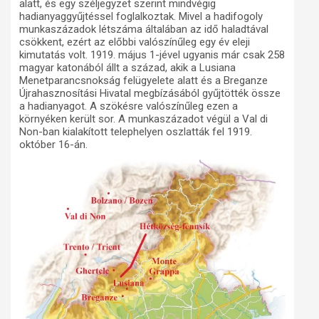
alatt, és egy széljegyzet szerint mindvégig
hadianyaggyűjtéssel foglalkoztak. Mivel a hadifogoly
munkaszázadok létszáma általában az idő haladtával
csökkent, ezért az előbbi valószínűleg egy év eleji
kimutatás volt. 1919. május 1-jével ugyanis már csak 258
magyar katonából állt a század, akik a Lusiana
Menetparancsnokság felügyelete alatt és a Breganze
Újrahasznosítási Hivatal megbízásából gyűjtötték össze
a hadianyagot. A szökésre valószínűleg ezen a
környéken került sor. A munkaszázadot végül a Val di
Non-ban kialakított telephelyen oszlatták fel 1919.
október 16-án.