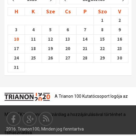
H
K
Sze
Cs
P
Szo
V
1
2
3
4
5
6
7
8
9
10
11
12
13
14
15
16
17
18
19
20
21
22
23
24
25
26
27
28
29
30
31
A Trianon 100 Kutatócsoport logója az
MTA BTK tulajdona, és kizárólag a hozzájárulásával történhet a
2016. Trianon100, Minden jog fenntartva
felhasználása.