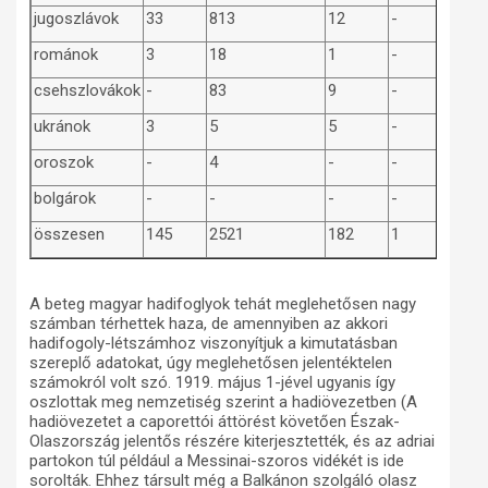
jugoszlávok
33
813
12
-
románok
3
18
1
-
csehszlovákok
-
83
9
-
ukránok
3
5
5
-
oroszok
-
4
-
-
bolgárok
-
-
-
-
összesen
145
2521
182
1
A beteg magyar hadifoglyok tehát meglehetősen nagy
számban térhettek haza, de amennyiben az akkori
hadifogoly-létszámhoz viszonyítjuk a kimutatásban
szereplő adatokat, úgy meglehetősen jelentéktelen
számokról volt szó. 1919. május 1-jével ugyanis így
oszlottak meg nemzetiség szerint a hadiövezetben (A
hadiövezetet a caporettói áttörést követően Észak-
Olaszország jelentős részére kiterjesztették, és az adriai
partokon túl például a Messinai-szoros vidékét is ide
sorolták. Ehhez társult még a Balkánon szolgáló olasz