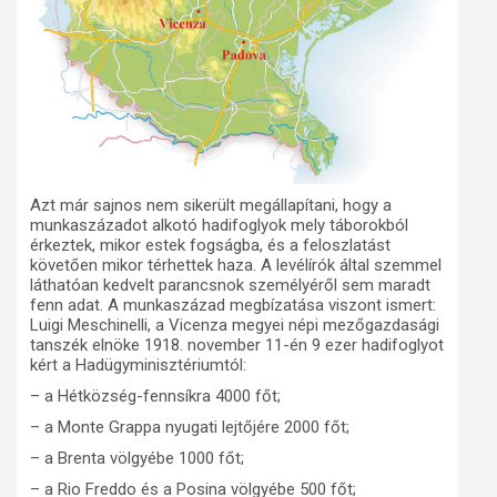
Azt már sajnos nem sikerült megállapítani, hogy a
munkaszázadot alkotó hadifoglyok mely táborokból
érkeztek, mikor estek fogságba, és a feloszlatást
követően mikor térhettek haza. A levélírók által szemmel
láthatóan kedvelt parancsnok személyéről sem maradt
fenn adat. A munkaszázad megbízatása viszont ismert:
Luigi Meschinelli, a Vicenza megyei népi mezőgazdasági
tanszék elnöke 1918. november 11-én 9 ezer hadifoglyot
kért a Hadügyminisztériumtól:
– a Hétközség-fennsíkra 4000 főt;
– a Monte Grappa nyugati lejtőjére 2000 főt;
– a Brenta völgyébe 1000 főt;
– a Rio Freddo és a Posina völgyébe 500 főt;