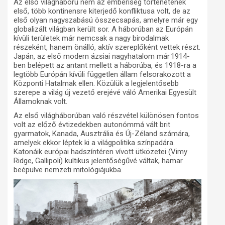
Az első világháború nem az emberiség történetének
első, több kontinensre kiterjedő konfliktusa volt, de az
első olyan nagyszabású összecsapás, amelyre már egy
globalizált világban került sor. A háborúban az Európán
kívüli területek már nemcsak a nagy birodalmak
részeként, hanem önálló, aktív szereplőként vettek részt.
Japán, az első modern ázsiai nagyhatalom már 1914-
ben belépett az antant mellett a háborúba, és 1918-ra a
legtöbb Európán kívüli független állam felsorakozott a
Központi Hatalmak ellen. Közülük a legjelentősebb
szerepe a világ új vezető erejévé váló Amerikai Egyesült
Államoknak volt.
Az első világháborúban való részvétel különösen fontos
volt az előző évtizedekben autonómmá vált brit
gyarmatok, Kanada, Ausztrália és Új-Zéland számára,
amelyek ekkor léptek ki a világpolitika színpadára.
Katonáik európai hadszíntéren vívott ütközetei (Vimy
Ridge, Gallipoli) kultikus jelentőségűvé váltak, hamar
beépülve nemzeti mitológiájukba.