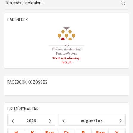
PARTNEREK
FACEBOOK KÖZÖSSÉG
ESEMÉNYNAPTÁR
2026
augusztus
H
K
Sze
Cs
P
Szo
V