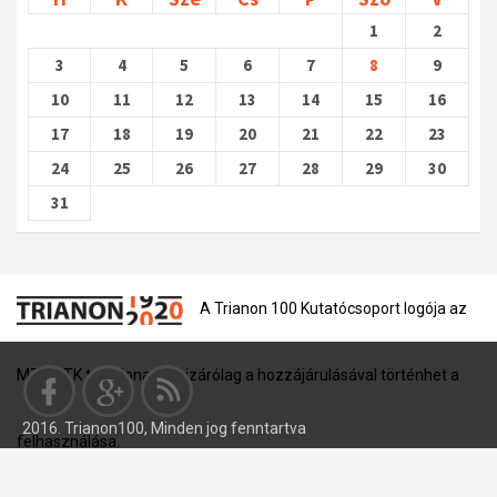
1
2
3
4
5
6
7
8
9
10
11
12
13
14
15
16
17
18
19
20
21
22
23
24
25
26
27
28
29
30
31
A Trianon 100 Kutatócsoport logója az
MTA BTK tulajdona, és kizárólag a hozzájárulásával történhet a
2016. Trianon100, Minden jog fenntartva
felhasználása.