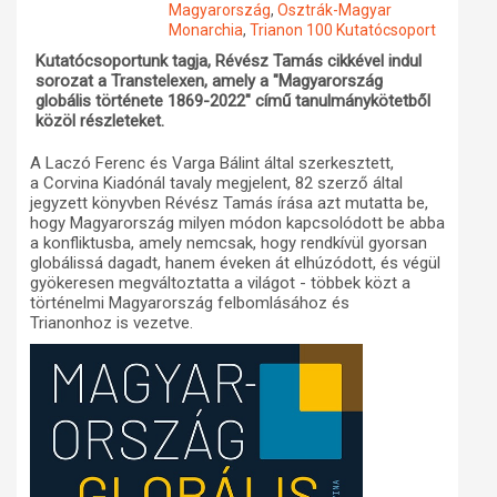
Magyarország
,
Osztrák-Magyar
Monarchia
,
Trianon 100 Kutatócsoport
Műhelymunkák
Kutatócsoportunk tagja, Révész Tamás cikkével indul
sorozat a Transtelexen, amely a "Magyarország
globális története 1869-2022" című tanulmánykötetből
közöl részleteket.
A Laczó Ferenc és Varga Bálint által szerkesztett,
a Corvina Kiadónál tavaly megjelent, 82 szerző által
jegyzett könyvben Révész Tamás írása azt mutatta be,
hogy Magyarország milyen módon kapcsolódott be abba
a konfliktusba, amely nemcsak, hogy rendkívül gyorsan
globálissá dagadt, hanem éveken át elhúzódott, és végül
gyökeresen megváltoztatta a világot - többek közt a
történelmi Magyarország felbomlásához és
Trianonhoz is vezetve.