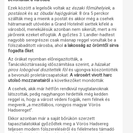
Ezek között a legelsők voltak az
északi főmühelyiek
, a
postások
és az
óbudai hajógyáriak
. 8 óra 5 perckor
szállták meg a mieink a postát és akkor még a csehek
hátramaradt utóvédei a Grand Hotelnél siettek kifelé a
városból, menekülésük azonban nem sikerült, mert a mi
járőreink ezeket elfogták. A győztes 3. Landler-hadtest
nagyobb seregrészei csak másnap reggel vonultak be a
fölszabaditott városba, ahol
a lakosság az örömtől sirva
fogadta őket
.
Az órákat nyomban előreigazitották, a
Tanácsköztársaság időszámítása szerint,
a házakat
piros lobogóval diszitették föl
és ujjongva köszöntötték
a bevonuló proletárcsapatokat.
A városért vivott harc
utolsó mozzanatairól
a következőket mondották:
A csehek, akik már hétfőn rendkivül nyugtalanoknak
látszottak, pedig nagyhangon hirdették még kedden
reggel is, hogy a várost védeni fogják, nem félnek és
megverik „a mezitlábos, rongyos magyar Vörös
Hadsereget”.
Ekkor azonban már a saját bőrükön szerzett
tapasztalatokkal győződtek meg a Vörös Hadsereg
teljesen modern fölszereléséről és félelmetes támadó