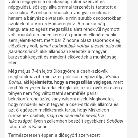
volna megnyerni a munkásság rokonszenvét és
népgyülést, sőt egy alkalommal térzenét is tartatott a
számukra. Azonban nemcsak a vasgyár munkásai,
hanem a bányász elvtársak is min sürübb csoportokban
szöktek át a Vörös Hadsereghez. A munkásság
hangulata az egész megszállás alatt rendkivül nyomott
volt, munkára minden kérés és parancs ellenére senki
sem jelentkezett, mert bár Zincone olasz tábornok elég
előzékeny volt,
annál cudarabbak voltak a cseh-szlovák
parancsnokok
, akik állandóan keresték a magyar
burzsoák kegyeit és mindent elkövettek a munkásság
ellen.
Még május 7-én lejött Diósgyőrre a cseh-szlovák
meghatalmazott miniszter politikai megbizottja,
Krisko
Bohus
, aki
kijelentette, hogy a megszállás végleges
, mert
amit ők egyszer karddal elfoglaltak, az az övék és ezen a
tényen nem fog változtatni semmiféle párisi
békekonferenciázás, vagy wilsoni elvek. Megköveteli,
hogy mindenki esküt tegyen a cseh-szlovák államra és
azt ő egészen mellékesnek tartja, hogy Miskolcon
nincsenek csehek,
majd ők csehekké nevelik a
lakosságot
. Ilyen szellemben beszélt egyébként
Schöbel
tábornok is Kassán.
Természetesen éppen a diósgyőri szervezett