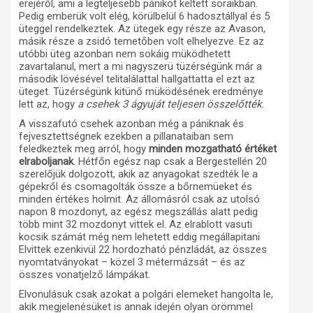
erejéről, ami a legteljesebb pánikot keltett soraikban.
Pedig emberük volt elég, körülbelül 6 hadosztállyal és 5
üteggel rendelkeztek. Az ütegek egy része az Avason,
másik része a zsidó temetőben volt elhelyezve. Ez az
utóbbi üteg azonban nem sokáig müködhetett
zavartalanul, mert a mi nagyszerü tüzérségünk már a
második lövésével telitalálattal hallgattatta el ezt az
üteget. Tüzérségünk kitünő müködésének eredménye
lett az, hogy
a csehek 3 ágyuját teljesen összelőtték
.
A visszafutó csehek azonban még a pániknak és
fejvesztettségnek ezekben a pillanataiban sem
feledkeztek meg arról, hogy
minden mozgatható értéket
elraboljanak
. Hétfőn egész nap csak a Bergestellén 20
szerelőjük dolgozott, akik az anyagokat szedték le a
gépekről és csomagolták össze a bőrnemüeket és
minden értékes holmit. Az állomásról csak az utolsó
napon 8 mozdonyt, az egész megszállás alatt pedig
több mint 32 mozdonyt vittek el. Az elrablott vasuti
kocsik számát még nem lehetett eddig megállapitani
Elvittek ezenkivül 22 hordozható pénzládát, az összes
nyomtatványokat – közel 3 métermázsát – és az
összes vonatjelző lámpákat.
Elvonulásuk csak azokat a polgári elemeket hangolta le,
akik megjelenésüket is annak idején olyan örömmel