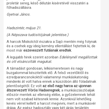
proletár sereg, késő délután kiséretévél visszatéri a
főhadiszállásra.
Gyetvai János.
Hadszintér, május 21.
(A Népszava tudósitójának jelentése.)
A harcok Miskolctól északra a Sajó mentén még folynak
és a csehek egy ideig kemény ellentállást fejtettek ki, de
most már
eszeveszett futásnak eredtek
.
A legujabb hirek szerint azonban
Edelénynél megállottak
és ott elsáncolták magukat.
A támadást gondosan, lelkiismeretesen és nagy
buzgalommal készitették elő. A felső vezetőktől és
ezredparancsnokoktól valamennyi munkáskatonáig
mindenki át volt hatva ennek a küszöbön álló föladatnak
jelentőségétől. Ez volt
az első nagy harca az ujonnan
átszervezett Vörös Hadseregnek
, a munkászászlóaljak
először mentek az ellenség elébe, a győzelemnek tehát
nem volt szabad kétesnek lennie. Azonkivül lehetőleg
kevés vérrel kellett a harcot megvivni, mert a munkásvér
drága. Az egész hadosztály vagy két járás területén