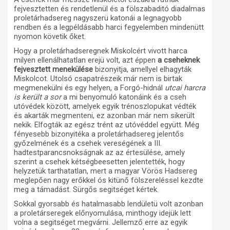
fejvesztetten és rendetlenül és a fölszabaditó diadalmas
proletárhadsereg nagyszerü katonái a legnagyobb
rendben és a legpéldásabb harci fegyelemben mindenütt
nyomon követik őket.
Hogy a proletárhadseregnek Miskolcért vivott harca
milyen ellenálhatatlan erejü volt, azt éppen
a cseheknek
fejvesztett menekülése
bizonyitja, amellyel elhagyták
Miskolcot. Utolsó csapatrészeik már nem is birtak
megmenekülni és egy helyen, a Forgó-hidnál
utcai harcra
is került a sor
a mi benyomuló katonáink és a cseh
utóvédek között, amelyek egyik trénoszlopukat védték
és akarták megmenteni, ez azonban már nem sikerült
nekik. Elfogták az egész trént az utóvéddel együtt. Még
fényesebb bizonyitéka a proletárhadsereg jelentős
győzelmének és a csehek vereségének a III.
hadtestparancsnokságnak az az értesülése, amely
szerint a csehek kétségbeesetten jelentették, hogy
helyzetük tarthatatlan, mert a magyar Vörös Hadsereg
meglepően nagy erőkkel ós kitünő fölszereléssel kezdte
meg a támadást. Sürgős segitséget kértek.
Sokkal gyorsabb és hatalmasabb lendületü volt azonban
a proletárseregek előnyomulása, minthogy idejük lett
volna a segitséget megvárni. Jellemző erre az egyik