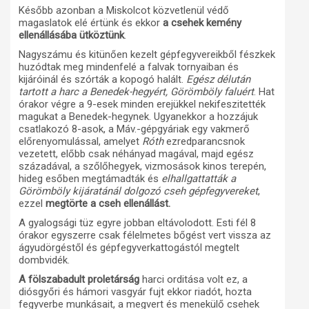
Később azonban a Miskolcot közvetlenül védő
magaslatok elé értünk és ekkor
a csehek kemény
ellenállásába ütköztünk
.
Nagyszámu és kitünően kezelt gépfegyvereikből fészkek
huzódtak meg mindenfelé a falvak tornyaiban és
kijáróinál és szórták a kopogó halált.
Egész délután
tartott a harc a Benedek-hegyért, Görömböly faluért
. Hat
órakor végre a 9-esek minden erejükkel nekifeszitették
magukat a Benedek-hegynek. Ugyanekkor a hozzájuk
csatlakozó 8-asok, a Máv.-gépgyáriak egy vakmerő
előrenyomulással, amelyet
Róth
ezredparancsnok
vezetett, előbb csak néhányad magával, majd egész
századával, a szőlőhegyek, vizmosások kinos terepén,
hideg esőben megtámadták és
elhallgattatták a
Görömböly kijáratánál dolgozó cseh gépfegyvereket
,
ezzel
megtörte a cseh ellenállást.
A gyalogsági tüz egyre jobban eltávolodott. Esti fél 8
órakor egyszerre csak félelmetes bőgést vert vissza az
ágyudörgéstől és gépfegyverkattogástól megtelt
dombvidék.
A fölszabadult proletárság
harci orditása volt ez, a
diósgyőri és hámori vasgyár fujt ekkor riadót, hozta
fegyverbe munkásait, a megvert és menekülő csehek