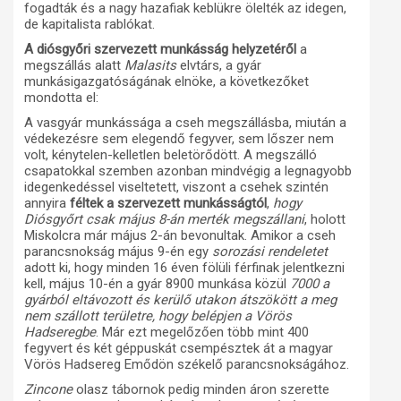
fogadták és a nagy hazafiak keblükre ölelték az idegen,
de kapitalista rablókat.
A diósgyőri szervezett munkásság helyzetéről
a
megszállás alatt
Malasits
elvtárs, a gyár
munkásigazgatóságának elnöke, a következőket
mondotta el:
A vasgyár munkássága a cseh megszállásba, miután a
védekezésre sem elegendő fegyver, sem lőszer nem
volt, kénytelen-kelletlen beletörődött. A megszálló
csapatokkal szemben azonban mindvégig a legnagyobb
idegenkedéssel viseltetett, viszont a csehek szintén
annyira
féltek a szervezett munkásságtól
,
hogy
Diósgyőrt csak május 8-án merték megszállani
, holott
Miskolcra már május 2-án bevonultak. Amikor a cseh
parancsnokság május 9-én egy
sorozási rendeletet
adott ki, hogy minden 16 éven fölüli férfinak jelentkezni
kell, május 10-én a gyár 8900 munkása közül
7000 a
gyárból eltávozott és kerülő utakon átszökött a meg
nem szállott területre, hogy belépjen a Vörös
Hadseregbe
. Már ezt megelőzően több mint 400
fegyvert és két géppuskát csempésztek át a magyar
Vörös Hadsereg Emődön székelő parancsnokságához.
Zincone
olasz tábornok pedig minden áron szerette