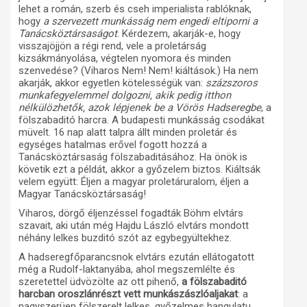
lehet a román, szerb és cseh imperialista rablóknak,
hogy
a szervezett munkásság nem engedi eltiporni a
Tanácsköztársaságot
. Kérdezem, akarják-e, hogy
visszajöjjön a régi rend, vele a proletárság
kizsákmányolása, végtelen nyomora és minden
szenvedése? (Viharos Nem! Nem! kiáltások.) Ha nem
akarják, akkor egyetlen kötelességük van:
százszoros
munkafegyelemmel dolgozni, akik pedig itthon
nélkülözhetők, azok lépjenek be a Vörös Hadseregbe
, a
fölszabaditó harcra. A budapesti munkásság csodákat
müvelt. 16 nap alatt talpra állt minden proletár és
egységes hatalmas erővel fogott hozzá a
Tanácsköztársaság fölszabaditásához. Ha önök is
követik ezt a példát, akkor a győzelem biztos. Kiáltsák
velem együtt: Éljen a magyar proletáruralom, éljen a
Magyar Tanácsköztársaság!
Viharos, dörgő éljenzéssel fogadták Böhm elvtárs
szavait, aki után még Hajdu László elvtárs mondott
néhány lelkes buzditó szót az egybegyültekhez.
A hadseregfőparancsnok elvtárs ezután ellátogatott
még a Rudolf-laktanyába, ahol megszemlélte és
szeretettel üdvözölte az ott pihenő,
a fölszabaditó
harcban oroszlánrészt vett munkászászlóaljakat
: a
nagyszerüen fölszerelt lelkes, győzelmes hangulatu