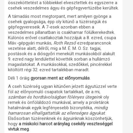
összeköttetést a többiekkel elvesztettek és egyszerre a
csehek veszedelmes ágyu és gépfegyvertüzébe kerültek.
A támadás most megtorpant, mert amilyen gyönge a
csehek gyalogsága, épp oly kitünő a tüzérségük és
gépfegyvereseik. A 7-esek azonban ebben a
veszedelmes pillanatban is csakhamar fölülkerekedtek.
Különös erővel csatlakoztak hozzájuk a 8. ezred, csupa
Máv.-gépgyári munkás,
Roth Rezső
ezredparancsnok
vezetése alatt, délről, mig a M. É. M. O. Sz. tagjai,
postások és a diósgyőri menekült munkásokból alakult
9. ezred nagy lendülettel követték sorban a hullámzó
magaslatokat. A munkásokkal, szedőkkel, pincérekkel
kitöltött régi 32. ezred tartalékban maradt.
Déli 1 óráig
gyorsan ment az előnyomulás
.
A cseh tüzérség ugyan kitünően jelzett ágyutüzzel verte
föl az előnyomuló csapatok tartalékait, de a mi,
számban és hordtávolságban fölényes ütegeink
oly
remek és önföláldozó munkával, amely a proletárok
hatalmának egyik legfényesebb bizonyitéka,
mindig
hamarosan elhallgattatták az ellenséges ágyukat
.
Elsősorban tüzéreinknek és ágyuinknak köszönhetjük,
hogy
a miskolci harcot aránylag csekély veszteséggel
vivtuk meg
.