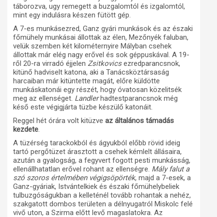
táborozva, ugy remegett a buzgalomtól és izgalomtól,
mint egy indulásra készen fütött gép.
A 7-es munkásezred, Ganz gyári munkások és az északi
főmühely munkásai állottak az élen, Mezőnyék faluban,
velük szemben két kilométernyire Mályban csehek
állottak már elég nagy erővel és sok géppuskával. A 19-
ről 20-ra virradó éjjelen
Zsitkovics
ezredparancsnok,
kitünő hadviselt katona, aki a Tanácsköztársaság
harcaiban már kitüntette magát, előre küldötte
munkáskatonái egy részét, hogy óvatosan közelitsék
meg az ellenséget.
Landler
hadtestparancsnok még
késő este végigjárta tüzbe készülő katonáit.
Reggel hét órára volt kitüzve
az általános támadás
kezdete
.
A tüzérség tarackokból és ágyukból előbb rövid ideig
tartó pergőtüzet árasztott a csehek kémlelt állásaira,
azután a gyalogság, a fegyvert fogott pesti munkásság,
ellenállhatatlan erővel rohant az ellenségre.
Mály falut a
szó szoros értelmében végigsöpörték
, majd a 7-esek, a
Ganz-gyáriak, Istvántelkiek és északi főmühelybeliek
tulbuzgóságukban a kelleténél tovább rohantak a nehéz,
szakgatott dombos területen a délnyugatról Miskolc felé
vivő uton, a Szirma előtt levő magaslatokra. Az