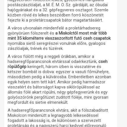
postászászlóaljat, a M. É. M. O. Sz. gárdáját, az óbudai
hajógyáriakat és a 32. gépfegyveres osztagot. Szemle
közben rövid és lelkes beszédben forró köszönetét
fejezte ki a proletárcsapatok bátor magatartásáért.
A város utvonalain mindenfelé a proletárhadsereg
gyönyörüen fölszerelt és
a Miskolctól most már több
mint 35 kilométerre visszaszoritott futó cseh csapatok
nyomába siető seregrészei vonulnak előre, gyalogos
zászlóaljak, trének és tüzérek.
A város fölött még a reggeli órákban, amikor a
hadseregfőparancsnok elvtárssal odaérkeztünk,
cseh
röpülőgép
keringett, három izben is visszatérve és
kétszer bombát is dobva: egyszer a vasuti főmühelyre,
másodizben pedig a külvárosba. Emberéletben azonban
egyik helyen sem tett kárt. Amikor pedig harmadszor
visszatért és bátorságot kapva siklóröpüléssel az
állomás fölé akart röpülni, négy gépfegyverünk és egy
golyószórónk pergőtüzet zuditott föléje, mire gyorsan
megfordult és sietve elmenekült.
A hadseregfőparancsnok elvtárs, akit a fölszabaditott
Miskolcon mindenütt a legnagyobb lelkesedéssel
fogadott a lakosság is, de különösen a szervezett
proletárság és a nagyszerü harci kedvvel előrevonuló