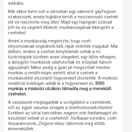
sarkába.
Már ekkor bent volt a városban egy vakmerő gépfegyver
szakaszunk, amely bujkálva került a visszavonuló csehek
elé és riasztotta meg őket. Majd egy hajógyári század
jött be és segitett Miskolc munkásságának kikergetni a
cseheket.
Amint a munkásság megérezte, hogy cseh
elnyomóiknak engedniök kell, rájuk vetették magukat. Már
délben, amikor a csehek kénytelenek voltak a mi
tüzérségünk tüzében avasi ütegeiket, egy időre elhagyni,
a diósgyőri munkások odafutottak és
kiloptak három
ágyuzávárt
. Mikor pedig a gyári jel megszólalt minden
munkás a rendőrségre sietett, ahol a csehek a
munkásoktól elszedett fegyvereket őriztették. A miskolci
rendőrök boldogan adták ki a fegyvereket és
3000
munkás a miskolci utcákon támadta meg a menekülő
cseheket.
A vasutasok megtagadták a szolgálatot a cseheknek,
sőt az
egyik vasutas elvágta a telefonösszeköttetést
.
Ezekben az utcai harcokban
nagyon sok hadianyagot és
készletet vettek el a csehektől
.
Hofbauer
ezredes, cseh
térparancsnok,
Zingore
olasz tábornok még előbb
elmenekültek.