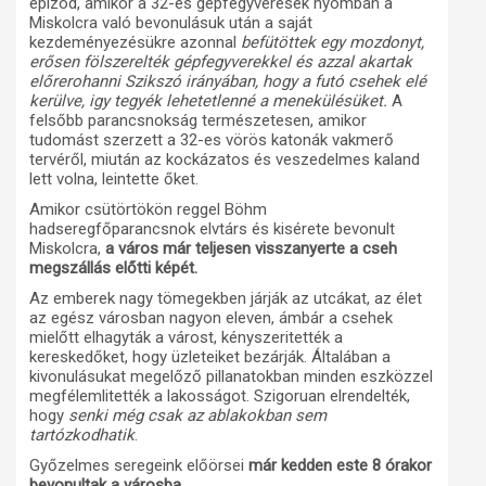
epizód, amikor a 32-es gépfegyveresek nyomban a
Miskolcra való bevonulásuk után a saját
kezdeményezésükre azonnal
befütöttek egy mozdonyt,
erősen fölszerelték gépfegyverekkel és azzal akartak
előrerohanni Szikszó irányában, hogy a futó csehek elé
kerülve, igy tegyék lehetetlenné a menekülésüket.
A
felsőbb parancsnokság természetesen, amikor
tudomást szerzett a 32-es vörös katonák vakmerő
tervéről, miután az kockázatos és veszedelmes kaland
lett volna, leintette őket.
Amikor csütörtökön reggel Böhm
hadseregfőparancsnok elvtárs és kisérete bevonult
Miskolcra,
a város már teljesen visszanyerte a cseh
megszállás előtti képét.
Az emberek nagy tömegekben járják az utcákat, az élet
az egész városban nagyon eleven, ámbár a csehek
mielőtt elhagyták a várost, kényszeritették a
kereskedőket, hogy üzleteiket bezárják. Általában a
kivonulásukat megelőző pillanatokban minden eszközzel
megfélemlitették a lakosságot. Szigoruan elrendelték,
hogy
senki még csak az ablakokban sem
tartózkodhatik
.
Győzelmes seregeink előörsei
már kedden este 8 órakor
bevonultak a városba
.