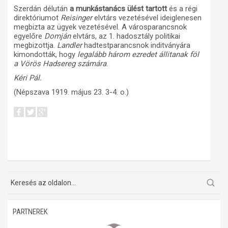
Szerdán délután
a munkástanács ülést tartott
és a régi
direktóriumot
Reisinger
elvtárs vezetésével ideiglenesen
megbizta az ügyek vezetésével. A városparancsnok
egyelőre
Domján
elvtárs, az 1. hadosztály politikai
megbizottja.
Landler
hadtestparancsnok inditványára
kimondották, hogy
legalább három ezredet állitanak föl
a Vörös Hadsereg számára
.
Kéri Pál.
(Népszava 1919. május 23. 3-4. o.)
PARTNEREK