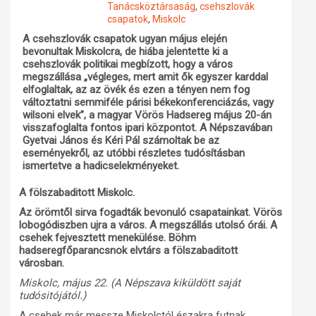
Tanácsköztársaság
,
csehszlovák
csapatok
,
Miskolc
Műhelymunkák
A csehszlovák csapatok ugyan május elején
bevonultak Miskolcra, de hiába jelentette ki a
csehszlovák politikai megbízott, hogy a város
megszállása „végleges, mert amit ők egyszer karddal
elfoglaltak, az az övék és ezen a tényen nem fog
változtatni semmiféle párisi békekonferenciázás, vagy
wilsoni elvek”, a magyar Vörös Hadsereg május 20-án
visszafoglalta fontos ipari központot. A Népszavában
Gyetvai János és Kéri Pál számoltak be az
eseményekről, az utóbbi részletes tudósításban
ismertetve a hadicselekményeket.
A fölszabaditott Miskolc.
Az örömtől sirva fogadták bevonuló csapatainkat. Vörös
lobogódiszben ujra a város. A megszállás utolsó órái. A
csehek fejvesztett menekülése. Böhm
hadseregfőparancsnok elvtárs a fölszabaditott
városban.
Miskolc, május 22. (A Népszava kiküldött saját
tudósitójától.)
A csehek már messze Miskolctól északra futnak