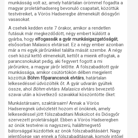
munkásság volt az, amely határtalan örömmel fogadta a
magyar proletárhadsereg bevonuló csapatait, közöttük
testvéreiket, a Vörös Hadseregbe átmenekült diósgyőri
vasasokat.
A csehek kedden este 7 órakor, amikor a rendetlen
futásuk már megkezdődött, négy embert küldött a
gyárba, hogy
elfogassák a gyár munkásigazgatóságát
,
elsősorban Malasics elvtársat. Ez a négy ember azonban
már a mi egyik járőrünkkel találta mását szembe. A négy
cseh közül kettő elmenekült, kettőt a mieink elfogtak, a
parancsnokukat pedig, aki fegyvert fogott a mi
járőrünkre, a magyar járőr lelőtte. A fölszabaditott gyár
munkássága, amikor csütörtökön délben megjelent
közöttük
Böhm főparancsnok elvtárs
, határtalan
lelkesedéssel üdvözölték őt. A gyár udvarán gyültek
össze, ahol
Böhm
elvtárs
Malasics
elvtárs bevezető
szavai után a következő szavakkal köszöntötte őket:
Munkástársaim, szaktársaim! Annak a Vörös
Hadseregnek üdvözletét hozom el önöknek, amely
lelkesedéssel jött fölszabaditani Miskolcot és Diósgyőr
szervezett proletárságát. Ebben a Vörös Hadseregben
az önök testvérei is nagyszerü, haláltmegvető
bátorsággal küzdöttek az önök fölszabaditásáért. Nagy
jelentősége van ennek a fölszabaditásnak, komoly intőjel