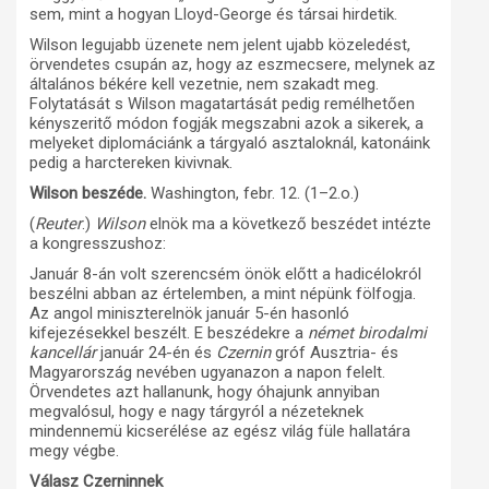
sem, mint a hogyan Lloyd-George és társai hirdetik.
Wilson legujabb üzenete nem jelent ujabb közeledést,
örvendetes csupán az, hogy az eszmecsere, melynek az
általános békére kell vezetnie, nem szakadt meg.
Folytatását s Wilson magatartását pedig remélhetően
kényszeritő módon fogják megszabni azok a sikerek, a
melyeket diplomáciánk a tárgyaló asztaloknál, katonáink
pedig a harctereken kivivnak.
Wilson beszéde.
Washington, febr. 12. (1–2.o.)
(
Reuter
.)
Wilson
elnök ma a következő beszédet intézte
a kongresszushoz:
Január 8-án volt szerencsém önök előtt a hadicélokról
beszélni abban az értelemben, a mint népünk fölfogja.
Az angol miniszterelnök január 5-én hasonló
kifejezésekkel beszélt. E beszédekre a
német birodalmi
kancellár
január 24-én és
Czernin
gróf Ausztria- és
Magyarország nevében ugyanazon a napon felelt.
Örvendetes azt hallanunk, hogy óhajunk annyiban
megvalósul, hogy e nagy tárgyról a nézeteknek
mindennemü kicserélése az egész világ füle hallatára
megy végbe.
Válasz Czerninnek