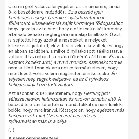
Czernin gróf válasza lényegében az én cimemre, január
8-iki beszédemre intéződött.
Ez a beszéd igen
barátságos hangu. Czernin e nyilatkozatomban
fölbátoritó közeledést lát saját kormánya fölfogásához
,
hogy igazolja azt a hitét, hogy a céloknak a két kormány
által való beható megtárgyalására alap kinálkozik. Ő azt
is sejttette, hogy azokat a nézeteket, a melyeket
kifejezésre juttatott, előzetesen velem közölték, és hogy
én abban az időben, a mikor ő nyilatkozott, tájékoztatva
voltam. Itt azonban bizonyára félreértés áll fönn.
Én nem
kaptam közlést arról, a mit ő mondani szándékozott
és
nem is állott fönn ok arra nézve természetesen, hogy
miért lépett volna velem magánuton érintkezésbe.
Én
teljesen meg vagyok elégedve, ha az ő nyilvános
hallgatósága közé tartozhatom
.
Azt azonban ki kell jelentenem, hogy
Hertling gróf
válasza nagyon határozatlan és nagyon zavarba ejtő
. A
beszéd tele van kétértelmü mondatokkal és nem tünik ki
belőle, hogy mire irányul. Kétségtelen, hogy
egészen más
hangon szól, mint Czernin gróf beszéde és
nyilvánvalóan más is a célja
.
(…)
A népek önrendelkezése.