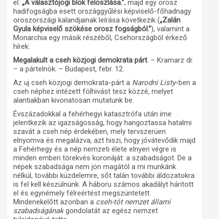
el:
„A választójogi blok feloszlása.”
, majd egy orosz
hadifogságba esett országgyűlési képviselő-főhadnagy
oroszországi kalandjainak leírása következik (
„Zalán
Gyula képviselő szökése orosz fogságból.”
), valamint a
Monarchia egy másik részéből, Csehországból érkező
hírek:
Megalakult a cseh közjogi demokrata párt
. – Kramarz dr.
– a pártelnök. – Budapest, febr. 12.
Az uj cseh közjogi demokrata-párt a
Narodni Listy
-ben a
cseh néphez intézett fölhivást tesz közzé, melyet
alantiakban kivonatosan mutatunk be.
Évszázadokkal a fehérhegyi katasztrófa után ime
jelentkezik az igazságosság, hogy hangoztassa hatalmi
szavát a cseh nép érdekében, mely tervszerüen
elnyomva és megalázva, azt hiszi, hogy jóvátevődik majd
a Fehérhegy és a nép nemzeti élete elnyeri végre is
minden emberi törekvés koronáját: a szabadságot. De a
népek szabadsága nem jön magától a mi munkánk
nélkül, további küzdelemre, sőt talán további áldozatokra
is fel kell készülnünk. A háboru számos akadályt háritott
el és egynémely félreértést megszüntetett.
Mindenekelőtt azonban a
cseh-tót nemzet állami
szabadságának
gondolatát az egész nemzet