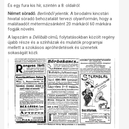
És egy fura kis hír, szintén a 8. oldalról:
Német söradó.
Berlinből
jelentik: A birodalmi kincstári
hivatal söradó behozatalát tervezi olyanformán, hogy a
malátaadót métermázsánként 20 márkáról 60 márkára
fogják növelni.
A lapszám a
Délibáb
című, folytatásokban közölt regény
újabb része és a színházak és mulatók programjai
mellett a szokásos apróhirdetések és üzenetek
sokaságát közli.