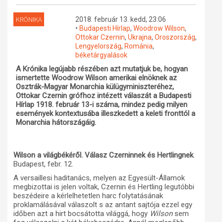
Műhelymunkák
KRÓNIKA
2018. február 13. kedd, 23:06
•
Budapesti Hírlap
,
Woodrow Wilson
,
Ottokar Czernin
,
Ukrajna
,
Oroszország
,
Lengyelország
,
Románia
,
béketárgyalások
A Krónika legújabb részében azt mutatjuk be, hogyan
ismertette Woodrow Wilson amerikai elnöknek az
Osztrák-Magyar Monarchia külügyminiszteréhez,
Ottokar Czernin grófhoz intézett válaszát a Budapesti
Hírlap 1918. február 13-i száma, mindez pedig milyen
események kontextusába illeszkedett a keleti fronttól a
Monarchia hátországáig.
Wilson a világbékéről. Válasz Czerninnek és Hertlingnek
.
Budapest, febr. 12.
A versaillesi haditanács, melyen az Egyesült-Államok
megbizottai is jelen voltak, Czernin és Hertling legutóbbi
beszédeire a kérlelhetetlen harc folytatásának
proklamálásával válaszolt s az antant sajtója ezzel egy
időben azt a hirt bocsátotta világgá, hogy
Wilson
sem