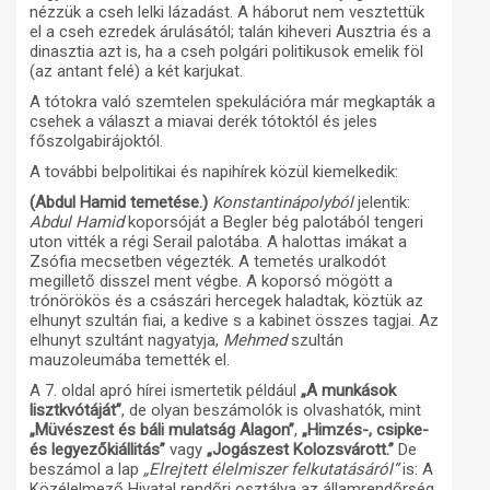
nézzük a cseh lelki lázadást. A háborut nem vesztettük
el a cseh ezredek árulásától; talán kiheveri Ausztria és a
dinasztia azt is, ha a cseh polgári politikusok emelik föl
(az antant felé) a két karjukat.
A tótokra való szemtelen spekulációra már megkapták a
csehek a választ a miavai derék tótoktól és jeles
főszolgabirájoktól.
A további belpolitikai és napihírek közül kiemelkedik:
(Abdul Hamid temetése.)
Konstantinápolyból
jelentik:
Abdul Hamid
koporsóját a Begler bég palotából tengeri
uton vitték a régi Serail palotába. A halottas imákat a
Zsófia mecsetben végezték. A temetés uralkodót
megillető disszel ment végbe. A koporsó mögött a
trónörökös és a császári hercegek haladtak, köztük az
elhunyt szultán fiai, a kedive s a kabinet összes tagjai. Az
elhunyt szultánt nagyatyja,
Mehmed
szultán
mauzoleumába temették el.
A 7. oldal apró hírei ismertetik például
„A munkások
lisztkvótáját”
, de olyan beszámolók is olvashatók, mint
„Müvészest és báli mulatság Alagon”
,
„Himzés-, csipke-
és legyezőkiállitás”
vagy
„Jogászest Kolozsvárott.”
De
beszámol a lap
„Elrejtett élelmiszer felkutatásáról”
is: A
Közélelmező Hivatal rendőri osztálya az államrendőrség