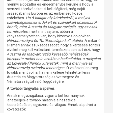
mennyi áldozatba és engedménybe kerülne s hogy a
nemzeti törekvéseket ki kell elégiteni, még saját
országában is Európa és az emberiség közös
érdekében.
Ha ő hallgat oly kérdésekről, a melyek
szövetségeseinek érdekeit és szándékait közelebbről
érintik, mint Ausztria és Magyarországéit, ugy ez csak
természetes
, mert mint sejtem, abban a
kényszerhelyzetben van, hogy bizonyos dolgokban
Németországra és Törökországra kell utalnia
. A mikor ő
elismeri annak szükségességét, hogy a kérdéses fontos
elveket meg kell valósitani, természetesen azt érzi, hogy
Ausztria és Magyarország kevesebb nehézségek
közepette mehet bele azokba a hadicélokba, a melyeket
az Egyesült-Államok kifejeztek, mint a mennyire ez
Németország számára lehetséges.
Ő valószinüen még
tovább ment volna, ha nem kellene tekintettel lenni
Ausztria és Magyarország szövetségére és
Németországtól való függőségére.
A további tárgyalás alapelvei.
Annak megvizsgálása, vajjon a két kormánynak
lehetséges-e tovább haladnia a nézetek e
kicserélésében, egyszerü és világos. Ennek alapelvei a
következők: