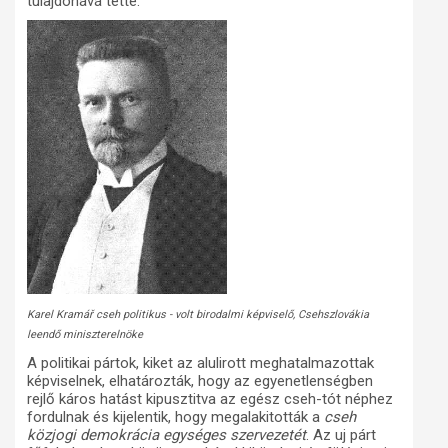
tulajdonává tette.
Karel Kramář cseh politikus - volt birodalmi képviselő, Csehszlovákia
leendő miniszterelnöke
A politikai pártok, kiket az alulirott meghatalmazottak
képviselnek, elhatározták, hogy az egyenetlenségben
rejlő káros hatást kipusztitva az egész cseh-tót néphez
fordulnak és kijelentik, hogy megalakitották a
cseh
közjogi demokrácia egységes szervezetét
. Az uj párt