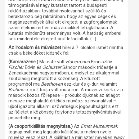
támogatásával nagy kutatást tartott a budapesti
raktárházakban, továbbá nyolcvanhat szállitó és
beraktározó cég raktárában, hogy az egyes cégek és
magánszemélyek által ott elrejtett, a zugforgalomnak
szánt élelmiszert és más árucikket lefoglalhassa. A
kutatás mindenütt eredményes volt. A hatóság emberei
sok mindenféle elrejtett árut lefoglaltak. (…)
Az Irodalom és müvészet
hírei a 7. oldalon ismét mintha
csak a békeidőket idéznék fel:
(Kamarazene.)
Ma este volt
Hubermann
Broniszláv
Fischer
Edvin és
Schuster
Sándor második trióestje a
Zeneakadémia nagytermében, a melyet ez alkalommal
zsufolásig megtöltött a közönség. A kitüzött
programból ma
Beethoven
esz-dur és g-dur, valamint
Brahms
c-moll triója volt müsoron. A müvészeknek ez a
második közös föllépése – produkciójuknak az átlagot
messze meghaladó értékes müvészi szinvonalával –
ujból igazolta alkalmi szövetségük jogosultságát s ezt
az ítéletet a közönség folytonos tetszésnyilvánitásával
pecsételte meg.
(A csoportkiállitás megnyitása.)
Az
Ernst Muzeumnak
tegnap nyilt meg legujabb kiállitása, a melyen nyolc
müvész vesz részt. A kiállitást a miniszter nevében
Nagy