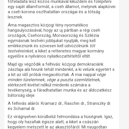
főfeladata lesz közös munkával kiküzdeni és fölépiteni
egy saját államformát, a cseh államot, melynek alapkövei
a cseh korona oszthatatlan országai és a tótság
lesznek.
Ama magasztos közjogi tény nyomatékos
hangsulyozásával, hogy az uj pártban a régi cseh
országok, Csehország, Morvaország és Szilézia
egymásnak testvéri jobbjukat nyujtják, meg kell
emlékeznünk és szivesen kell üdvözölnünk
tót
testvéreinket
, a kiket a rettenetes magyar kormány
egyelőre a nyilvános nyilatkozattételtől eltilt.
Majd igy végződik a felhivás: közjogi demokraciánk
zászlaja alá hivunk tehát mindenkit, a ki velünk egyetért s
a kit az idő próbái megacéloztak. A mai nappal v
ége
minden türelemnek, vége a puszta szemléletnek
,
elérkezett kivétel nélkül mindenki számára a
tevékenység, a fáradhatatlan munka és az áldozatkész
bátorság ideje.
A felhivás aláirói: Kramarz dr., Raschin dr., Stranszky dr.
és Schamal dr.
Ez virágnyelven körülbelül felmondása a hüségnek. Igaz,
hogy oly hazafiak égisze alatt, a kiket a császári
kegyelem metszett le az akasztófáról. Mi nyugodtan