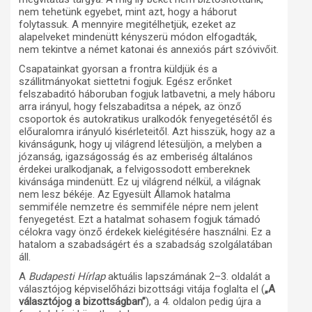
nem tehetünk egyebet, mint azt, hogy a háborut
folytassuk. A mennyire megitélhetjük, ezeket az
alapelveket mindenütt kényszerü módon elfogadták,
nem tekintve a német katonai és annexiós párt szóvivőit.
Csapatainkat gyorsan a frontra küldjük és a
szállitmányokat siettetni fogjuk. Egész erőnket
felszabaditó háboruban fogjuk latbavetni, a mely háboru
arra irányul, hogy felszabaditsa a népek, az önző
csoportok és autokratikus uralkodók fenyegetésétől és
előuralomra irányuló kisérleteitől. Azt hisszük, hogy az a
kivánságunk, hogy uj világrend létesüljön, a melyben a
józanság, igazságosság és az emberiség általános
érdekei uralkodjanak, a felvigossodott embereknek
kivánsága mindenütt. Ez uj világrend nélkül, a világnak
nem lesz békéje. Az Egyesült Államok hatalma
semmiféle nemzetre és semmiféle népre nem jelent
fenyegetést. Ezt a hatalmat sohasem fogjuk támadó
célokra vagy önző érdekek kielégitésére használni. Ez a
hatalom a szabadságért és a szabadság szolgálatában
áll.
A
Budapesti Hírlap
aktuális lapszámának 2–3. oldalát a
választójog képviselőházi bizottsági vitája foglalta el (
„A
választójog a bizottságban”
), a 4. oldalon pedig újra a