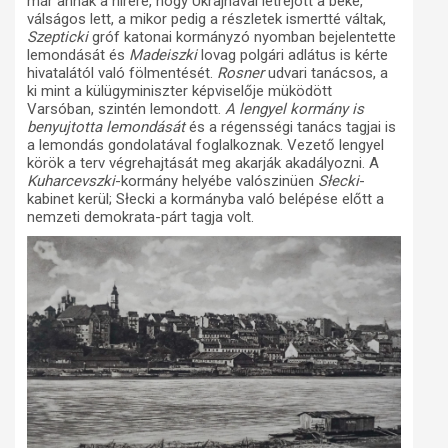
már annak a hirére, hogy Ukrajnával létrejött a béke,
válságos lett, a mikor pedig a részletek ismertté váltak,
Szepticki
gróf katonai kormányzó nyomban bejelentette
lemondását és
Madeiszki
lovag polgári adlátus is kérte
hivatalától való fölmentését.
Rosner
udvari tanácsos, a
ki mint a külügyminiszter képviselője müködött
Varsóban, szintén lemondott.
A lengyel kormány is
benyujtotta lemondását
és a régensségi tanács tagjai is
a lemondás gondolatával foglalkoznak. Vezető lengyel
körök a terv végrehajtását meg akarják akadályozni. A
Kuharcevszki
-kormány helyébe valószinüen
S
łecki
-
kabinet kerül; Słecki a kormányba való belépése előtt a
nemzeti demokrata-párt tagja volt.