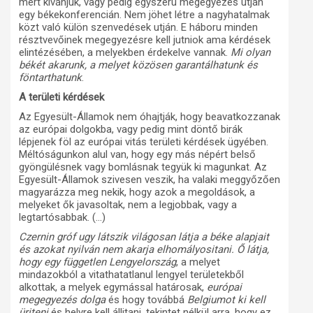
mert kivánjuk, vagy pedig egyszerü megegyezés utján
egy békekonferencián. Nem jöhet létre a nagyhatalmak
közt való külön szenvedések utján. E háboru minden
résztvevőinek megegyezésre kell jutniok ama kérdések
elintézésében, a melyekben érdekelve vannak.
Mi olyan
békét akarunk, a melyet közösen garantálhatunk és
föntarthatunk
.
A területi kérdések
Az Egyesült-Államok nem óhajtják, hogy beavatkozzanak
az európai dolgokba, vagy pedig mint döntő birák
lépjenek föl az európai vitás területi kérdések ügyében.
Méltóságunkon alul van, hogy egy más népért belső
gyöngülésnek vagy bomlásnak tegyük ki magunkat. Az
Egyesült-Államok szivesen veszik, ha valaki meggyőzően
magyarázza meg nekik, hogy azok a megoldások, a
melyeket ők javasoltak, nem a legjobbak, vagy a
legtartósabbak. (…)
Czernin gróf ugy látszik világosan látja a béke alapjait
és azokat nyilván nem akarja elhomályositani. Ő látja,
hogy egy független Lengyelország
, a melyet
mindazokból a vitathatatlanul lengyel területekből
alkottak, a melyek egymással határosak,
európai
megegyezés dolga
és hogy továbbá
Belgiumot ki kell
üriteni
és helyre kell állitani, tekintet nélkül arra, hogy ez