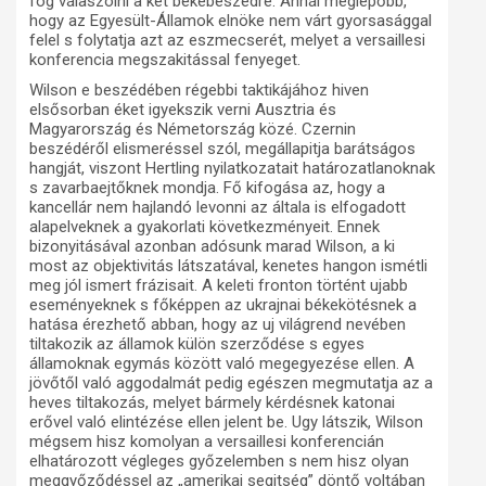
fog válaszolni a két békebeszédre. Annál meglepőbb,
hogy az Egyesült-Államok elnöke nem várt gyorsasággal
felel s folytatja azt az eszmecserét, melyet a versaillesi
konferencia megszakitással fenyeget.
Wilson e beszédében régebbi taktikájához hiven
elsősorban éket igyekszik verni Ausztria és
Magyarország és Németország közé. Czernin
beszédéről elismeréssel szól, megállapitja barátságos
hangját, viszont Hertling nyilatkozatait határozatlanoknak
s zavarbaejtőknek mondja. Fő kifogása az, hogy a
kancellár nem hajlandó levonni az általa is elfogadott
alapelveknek a gyakorlati következményeit. Ennek
bizonyitásával azonban adósunk marad Wilson, a ki
most az objektivitás látszatával, kenetes hangon ismétli
meg jól ismert frázisait. A keleti fronton történt ujabb
eseményeknek s főképpen az ukrajnai békekötésnek a
hatása érezhető abban, hogy az uj világrend nevében
tiltakozik az államok külön szerződése s egyes
államoknak egymás között való megegyezése ellen. A
jövőtől való aggodalmát pedig egészen megmutatja az a
heves tiltakozás, melyet bármely kérdésnek katonai
erővel való elintézése ellen jelent be. Ugy látszik, Wilson
mégsem hisz komolyan a versaillesi konferencián
elhatározott végleges győzelemben s nem hisz olyan
meggyőződéssel az „amerikai segitség” döntő voltában