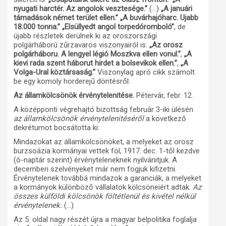
nyugati harctér. Az angolok vesztesége.”
(…)
„A januári
támadások német terület ellen.” „A buvárhajóharc. Ujabb
18.000 tonna.” „Elsüllyedt angol torpedóromboló”
, de
újabb részletek derülnek ki az oroszországi
polgárháború zűrzavaros viszonyairól is:
„Az orosz
polgárháboru. A lengyel légió Moszkva ellen vonul.”
,
„A
kievi rada szent háborut hirdet a bolsevikok ellen.”
,
„A
Volga-Ural köztársaság.”
Viszonylag apró cikk számolt
be egy komoly horderejű döntésről:
Az államkölcsönök érvénytelenitése.
Pétervár, febr. 12.
A középponti végrehajtó bizottság február 3-iki ülésén
az államkölcsönök érvénytelenitéséről
a következő
dekrétumot bocsátotta ki:
Mindazokat az államkölcsönöket, a melyeket az orosz
burzsoázia kormányai vettek föl, 1917. dec. 1-től kezdve
(ó-naptár szerint) érvényteleneknek nyilvánitjuk. A
decemberi szelvényeket már nem fogjuk kifizetni.
Érvénytelenek továbbá mindazok a garanciák, a melyeket
a kormányok különböző vállalatok kölcsöneiért adtak.
Az
összes külföldi kölcsönök föltétlenül és kivétel nélkül
érvénytelenek.
(…)
Az 5. oldal nagy részét újra a magyar belpolitika foglalja