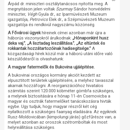
Árpád dr. miniszteri osztálytanácsos nyitotta meg. A
megnyitáson jelen voltak
Szurmay
Sándor honvédelmi
miniszter,
Végh
Gyula dr., az Iparmüvészeti Muzeum
igazgatója,
Petrovics
Elek dr., a Szépmüvészeti Muzeum
igazgatója és rendkivül nagyszámu közönség.
A Fővárosi ügyek
híreinek címei azonban már újra a
háborús viszonyokról árulkodnak:
„Hónaponkint husz
deka vaj.”
,
„A lisztadag leszállitása.”
,
„Az eltüntek és
rokkantak hozzátartozóinak hadisegitsége.”
A
közgazdasági hírek közül már a háború utáni időre való
készülődésről is olvashatunk:
A magyar fatermelők és Bukovina ujjáépitése.
A bukovinai országos kormány akciót kezdett az
elpusztitott területek ujjáépitésére, a melyhez tavasszal
akarnak hozzáfogni. A reorganizációhoz hivatalos
számitás szerint 120.000 köbméter gömbfa szükséges,
a melynek biztositására e hónap 11-én Csernovicba a
magyar és osztrák fatermelőket tanácskozásra hivták
egybe. Ugy tudjuk, hogy magyar részről két cég
nyilatkozott a szükséges faanyag eladására. Az egyiknek
Rusz-Moldovicában (kimpolungi járás) gőzfűrésze van, a
melyet azonban az oroszok szétromboltak és most
helyreállitása szükséges.