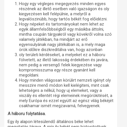
Hogy egy végleges megegyezés minden egyes
részének az illető esetben való igazságon és oly
kiegyezésen kell felépülnie, a melyről a
legvalószinübb, hogy tartós békét fog előidézni.
Hogy népeket és tartományokat nem lehet az
egyik államfelsőbbségből egy másikba áttolni,
mintha csupán tárgyakról vagy kövekről volna szó
valamely játékban, ha mindjárt az erő
egyensulyának nagy játékában is, a mely maga
örök időkre diszkreditálva van, hogy azonban
oly területi kérdéseket, a melyeket ez a háboru
fölvetett, az illető lakosság érdekében és javára,
nem pedig a versengő felek kiegyezése vagy
kompromisszuma egy része gyanánt kell
megoldani.
Hogy minden világosan körülirt nemzeti igényt oly
messzire menő módon kell kielégiteni, mint csak
lehetséges a nélkül, hogy uj elemeket, vagy a
viszály és ellentét régi elemeinek megörökitését, a
mely Európa és ezzel együtt az egész világ békéjét
csakhamar ismét megzavarná, felvegyenek.
A háboru folytatása.
Egy ily alapon létesülendő általános béke lehet
megvitatás tárgya. A míg ily békét nem biztositottunk,