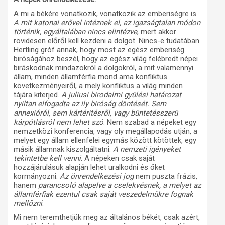
A mi a békére vonatkozik, vonatkozik az emberiségre is.
A mit katonai erővel intéznek el, az igazságtalan módon
történik, egyáltalában nincs elintézve
, mert akkor
rövidesen előről kell kezdeni a dolgot. Nincs-e tudatában
Hertling gróf annak, hogy most az egész emberiség
biróságához beszél, hogy az egész világ felébredt népei
biráskodnak mindazokról a dolgokról, a mit valamennyi
állam, minden államférfia mond ama konfliktus
következményeiről, a mely konfliktus a világ minden
tájára kiterjed.
A juliusi birodalmi gyülési határozat
nyiltan elfogadta az ily biróság döntését. Sem
annexióról, sem kártéritésről, vagy büntetésszerü
kárpótlásról nem lehet szó
. Nem szabad a népeket egy
nemzetközi konferencia, vagy oly megállapodás utján, a
melyet egy állam ellenfelei egymás között kötöttek, egy
másik államnak kiszolgáltatni.
A nemzeti igényeket
tekintetbe kell venni
. A népeken csak saját
hozzájárulásuk alapján lehet uralkodni és őket
kormányozni.
Az önrendelkezési jog
nem puszta frázis,
hanem
parancsoló alapelve a cselekvésnek, a melyet az
államférfiak ezentul csak saját veszedelmükre fognak
mellőzni
.
Mi nem teremthetjük meg az általános békét, csak azért,