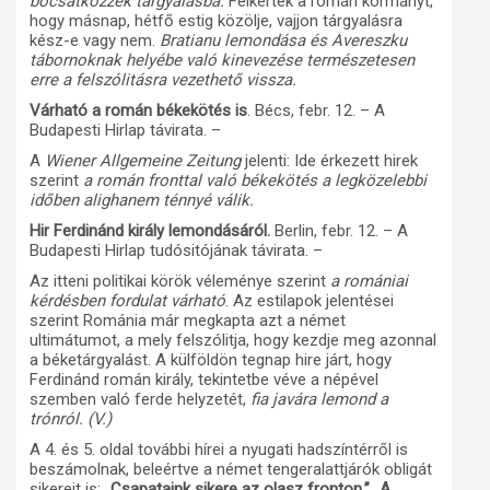
bocsátkozzék tárgyalásba.
Felkérték a román kormányt,
hogy másnap, hétfő estig közölje, vajjon tárgyalásra
kész-e vagy nem.
Bratianu lemondása és Avereszku
tábornoknak helyébe való kinevezése természetesen
erre a felszólitásra vezethető vissza.
Várható a román békekötés is
. Bécs, febr. 12. – A
Budapesti Hirlap távirata. –
A
Wiener Allgemeine Zeitung
jelenti: Ide érkezett hirek
szerint
a román fronttal való békekötés a legközelebbi
időben alighanem ténnyé válik.
Hir Ferdinánd király lemondásáról.
Berlin, febr. 12. – A
Budapesti Hirlap tudósitójának távirata. –
Az itteni politikai körök véleménye szerint
a romániai
kérdésben fordulat várható
. Az estilapok jelentései
szerint Románia már megkapta azt a német
ultimátumot, a mely felszólitja, hogy kezdje meg azonnal
a béketárgyalást. A külföldön tegnap hire járt, hogy
Ferdinánd román király, tekintetbe véve a népével
szemben való ferde helyzetét,
fia javára lemond a
trónról. (V.)
A 4. és 5. oldal további hírei a nyugati hadszíntérről is
beszámolnak, beleértve a német tengeralattjárók obligát
sikereit is:
„Csapataink sikere az olasz fronton.”
„A