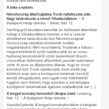
frontok hírei következtek:
A béke a keleten.
Németország állásfoglalása Trocki nyilatkozata után.
Nagy tanácskozás a német főhadiszálláson.
– A
Budapesti Hirlap távirata. – Berlin, febr. 12.
Hertling
gróf birodalmi kancellár és
Kühlmann
államtitkár
holnap a főhadiszállásra mennek, a hol a császár
elnöklésével tanácskozás lesz Németországnak
Oroszország irányában követendő további
magatartásáról. Mint most kiderül, Trockinak a háboru
megszüntetéséről szóló nyilatkozatát és az orosz
hadsereg leszereléséről szóló bejelentését Breszt-
Litovszkban
Kühlmann államtitkár pusztán tudomásul
vette
. Itt azon az állásponton állanak, hogy az orosz
kormányt köti Trocki nyilatkozata, mivel ennek jogi
kötelező ereje sem a középponti hatalmak részéről
leendő elfogadásától, sem egyéb más feltételektől
függővé nem tétetett, hogy azonban a
szövetséges
középponti hatalmaknak egészen szabadkezük van
. (…)
A lengyel kormány lemondott Ukrajna miatt.
Lemberg,
febr. 12. – A Budapesti Hirlap távirata. –
Varsóból
jelentik: A lengyel kormánykörökben a hangulat