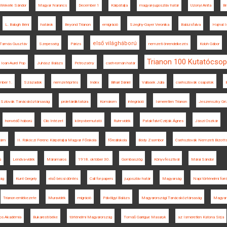
Wekerle Sándor
Magyar Narancs
December 1
Kárpátalja
magyar-jugoszláv határ
Uzonyi Anita
Br
L. Balogh Béni
határok
Beyond Trianon
emigráció
Szeghy-Gayer Veronika
Balázsfalva
Hajnal I
első világháború
p Tamás Gusztáv
Szepesség
Párizs
nemzeti önrendelkezés
Koloh Gábor
Trianon 100 Kutatócsop
Ioan-Aurel Pop
Juhász Balázs
Petrozsény
cseh-román határ
mber 1.
Századok
nemzetépítés
Index
Bihari Dániel
Vallasek Júlia
csehszlovák csapatok
Szlovák Tanácsköztársaság
proletárdiktatúra
Komárom
integráció
Ismeretlen Trianon
Jeszenszky Gé
honvédő háború
Clio Intézet
könyvbemutató
Ruhr-vidék
Patakfalvi-Czirják Ágnes
Jászi Oszkár
dám
II. Rákóczi Ferenc Kárpátaljai Magyar Főiskola
főreáliskola
Bódy Zsombor
Csehszlovák Nemzeti Bizott
ú
Lendva-vidék
Máramaros
1918. október 30.
Gombaszög
Könyvfesztivál
Márai Sándor
ág
Kunt Gergely
első bécsi döntés
Call for papers
jugoszláv határ
Magyarság
Napi történelmi forr
Trianon emlékezete
Muravidék
migráció
Pálvölgyi Balázs
Magyarországi Tanácsköztársaság
Magyar
os Akadémia
Bukaresti béke
történelmi Magyarország
Tomáš Garrigue Masaryk
az Ismeretlen Katona Sírja