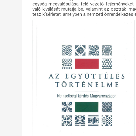
egység megvalósulása felé vezető fejleményeket 
való kiválását mutatja be, valamint az osztrák–mag
tesz kísérletet, amelyben a nemzeti önrendelkezés