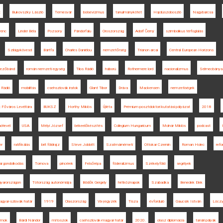
t
Bukovszky László
Temesvár
bolsevizmus
tanulmánykötet
Hajdúszoboszló
Nagybarcsa
renc
Linder Béla
Pozsony
Pándorfalu
Oroszország
Adolf Černý
szimbolikus térfoglalás
Szilágykövesd
Bártfa
Charles Daniélou
nemzetőrség
Trianon arcai
Central European Horizons
ezőbánd
román nemzeti egység
Tilos Rádió
háború
Rothermere lord
nacionalizmus
Selmecbánya
 Rádió
mobilitás
csehszlovák iratok
Glant Tibor
Dráva
Mackensen
nemzetiségek
 Főváros Levéltára
BUKSZ
Horthy Miklós
Újléta
Prémium posztdoktori kutatási pályázat
2018
d-levél
USA
Mélyi József
békeelőkészítés
Collegium Hungaricum
Molnár Miklós
podcast
er
ratifikálás
brit földrajz
Steve Jobbitt
Szatmárnémeti
Ottokar Czernin
Roman Holec
ref
kai gondolkodás
Tornova
pincérek
Felsőrépa
föderalizmus
Székelyföld
segélyek
gyarországon
Tótország autonómiája
Bödők Gergely
hétköznapok
Szabadka
Benedek Elek
agyar-szlovák határ
1919
Olaszország
Vix-jegyzék
Tisza
évforduló
Gaucsík István
Lóczy
lamok
Bárdi Nándor
mítoszok
csehszlovák-magyar határ
2020.
olasz diplomácia
tanári pályák