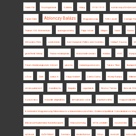
Teleki Pál
fosztogatások
Szibéria
Hideg
1918-1919
kortárs képzőművésze
Ablonczy Balázs
Tarján Ödön
Magyarország
Tóth László
Csenger Fe
Trianon 100 Momentum
spai egyezmény
Papp István
Világos
Varsó
Kassa
Mészáros Flóra
szerb iratok
East European Politics and Societies
Heilauf Zsuzsa
M
georeferált térkép
Trianon enciklopédia
Kratochwill ezredes
Korridor
HVG
Európa
Fórum Kisebbségkutató Intézet
ujkor.hu
hadseregszervezés
Takács Tibor
Budapest
Lőcse
Zilah
június 4.
Varga Norbert
Csinta Samu
Közép-Európa
Milleran
román parlament
mandiner.hu
Bulgária
vagonlakók
Révész Tamás
Bencsik Pét
Szászváros
második világháború
demarkációs vonal
impériumváltás
magyar külpoliti
A történelmi Magyarország felbomlása és a trianoni békeszerződés. Emlékezetpolitikák Szlovákiában és Ma
Bölcsészettudományi Kutatóközpont
Népszövetség
MTA Lendület
összeomlás
m
optánsok
Győri Róbert
Somorja
irredentizmus
Könyv
recenzió
kérészál