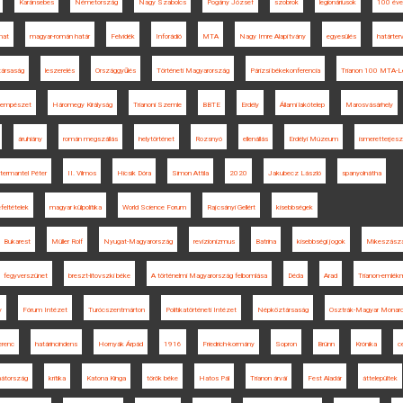
Karánsebes
Németország
Nagy Szabolcs
Pogány József
szobrok
legionáriusok
100 éves
mat
magyar-román határ
Felvidék
Inforádió
MTA
Nagy Imre Alapítvány
egyesülés
határter
társaság
leszerelés
Országgyűlés
Történeti Magyarország
Párizsi békekonferencia
Trianon 100 MTA-Le
sempészet
Háromegy Királyság
Trianoni Szemle
BBTE
Erdély
Állami lakótelep
Marosvásárhely
áruhiány
román megszállás
helytörténet
Rozsnyó
ellenállás
Erdélyi Múzeum
ismeretterjes
termantel Péter
II. Vilmos
Hicsik Dóra
Simon Attila
2020
Jakubecz László
spanyolnátha
feltételek
magyar külpolitika
World Science Forum
Rajcsányi Gellért
kisebbségek
Bukarest
Müller Rolf
Nyugat-Magyarország
revizionizmus
Batrina
kisebbségi jogok
Mikeszász
fegyverszünet
breszt-litovszki béke
A történelmi Magyarország felbomlása
Déda
Arad
Trianon-emlék
y
Fórum Intézet
Turócszentmárton
Politikatörténeti Intézet
Népköztársaság
Osztrák-Magyar Monarc
erenc
határincindens
Hornyák Árpád
1916
Friedrich-kormány
Sopron
Brünn
Krónika
c
hátország
kritika
Katona Kinga
török béke
Hatos Pál
Trianon árvái
Fest Aladár
áttelepültek