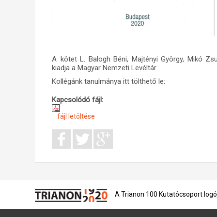
A
kötet
L. Balogh Béni, Majtényi György, Mikó Z
kiadja a Magyar Nemzeti Levéltár.
Kollégánk tanulmánya itt tölthető le:
Kapcsolódó fájl:
fájl letöltése
A Trianon 100 Kutatócsoport logó