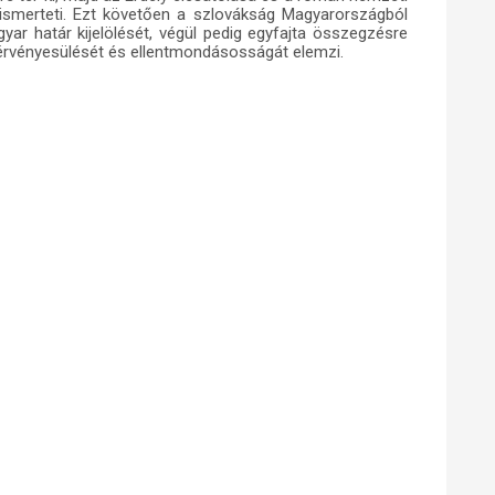
ismerteti. Ezt követően a szlovákság Magyarországból
yar határ kijelölését, végül pedig egyfajta összegzésre
 érvényesülését és ellentmondásosságát elemzi.