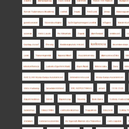
Zalatna
állampolgárság
Vavro Šrobár
Gali Máté
Trianon 100 Rubicon
Budapest
Román Tudományos Akadémia
csehek
Inquiry
Felsőszék
ünnep
Balassagyar
gyerekvonatok
Slovenska Krajina
Győri Egyházmegyei Levéltár
refugees
Bánáti Köz
azonnali
Vörös László
Pro Minoritate
Zágráb
államfordulat
emlékezet
c
konferencia
Gazdag József
Éhínség
Kisebbségkutató Intézet
december elseje
Lenin
Trianon-legendák
Apponyi Albert
Huszár-kormány
államszerveződés
Win
békekonferencia
Ludovika Egyetemi Kiadó
Bayer Árpád
Békéscsaba
Duna
béke
NKE EJKK Közép-Európa Kutatóintézet
történelmi mítoszok
Közép-Európa Kutatóintézet
Vörös Hadsereg
társadalomtörténet
ERC NEPOSTRANS
antant
1918-1920
Kárpát-medence
Gömör
Bajorország
Slovenia
Bodó Barna
Székely Hadosztál
turanizmus
Válasz Online
csehszlovakizmus
Nagyalmás
Kolozsvár
Sziklay F
statárium
katonai összeomlás
Az Egyesült Államok útja Trianonhoz
cseh csapatok