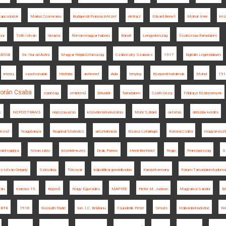
kapcsolatok
Marius Cosmeanu
Budapesti Francia Intézet
életrajz
Edvard Beneš
Molnár Imre
kéz
our
Tóth István
Ukrajna
Román-magyar háború
Bánát
Lengyelország
őszirózsás forradalom
ánia
Sic Itur ad Astra
Magyar Népköztársaság
Czáboczky Szabolcs
1917
Digitális Legendárium
interjú
vasútvonalak
História
archívnet
Ada
tényleg
Központi hatalmak
Mohol
1918
orán Csaba
zsidóság
emlékmű
Délvidék
forradalom
Csáth Géza
Földrajzi Közlemények
k
NEPOSTRANS
népszavazás
közvéleménykutatás
Mohr Szilárd
oktatás
délszláv kérdés
 Dezső
Nagybánya
Regional Statistics
arisztokrácia
Elzász-Lotaringia
Katona Csaba
magyar-oszt
hárd naplója
Noran Libro
közélelmezés
Deák Ferenc
Henri Berthelot
Regio
Franciaország
Sz
s István Gergely
Szlovákia
Törcsvár
külpolitikai gondolkodás
Károlyi-kormány
Fórum Társadalomtudomá
ván
március 15.
Kisjenő
Nagy Egyesülés
MAPIRE
Pieter M. Judson
Magyarosi Sándor
Ba
 BTK
1918
Kossuth Rádió
Ion. I.C. Brătianu
Csunderlik Péter
Smuts
Háborúból békébe
Ne