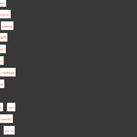
assó
stván Kör
polgárság
ort
Bécs
za
Habsburgok
ság
ás
terror
 Tudomány
ma7.sk