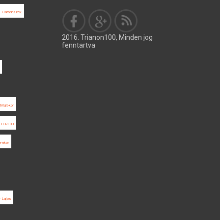
Háromszék
2016. Trianon100, Minden jog
fenntartva
Múlt-kor
HERITO
ormkor
 Lajos