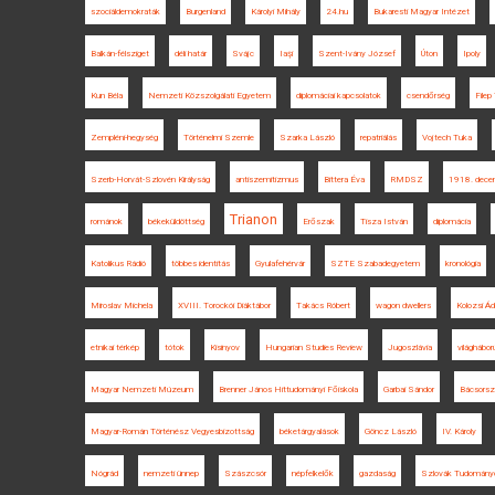
szociáldemokraták
Burgenland
Károlyi Mihály
24.hu
Bukaresti Magyar Intézet
Balkán-félsziget
déli határ
Svájc
Iaşi
Szent-Ivány József
Úton
Ipoly
Kun Béla
Nemzeti Közszolgálati Egyetem
diplomáciai kapcsolatok
csendőrség
File
Zempléni-hegység
Történelmi Szemle
Szarka László
repatriálás
Vojtech Tuka
Szerb-Horvát-Szlovén Királyság
antiszemitizmus
Bittera Éva
RMDSZ
1918. dece
Trianon
románok
békeküldöttség
Erőszak
Tisza István
diplomácia
Katolikus Rádió
többes identitás
Gyulafehérvár
SZTE Szabadegyetem
kronológia
Miroslav Michela
XVIII. Torockói Diáktábor
Takács Róbert
wagon dwellers
Kolozsi Á
etnikai térkép
tótok
Kisinyov
Hungarian Studies Review
Jugoszlávia
világhábor
Magyar Nemzeti Múzeum
Brenner János Hittudományi Főiskola
Garbai Sándor
Bácsorsz
Magyar-Román Történész Vegyesbizottság
béketárgyalások
Göncz László
IV. Károly
Nógrád
nemzeti ünnep
Szászcsór
népfelkelők
gazdaság
Szlovák Tudomány