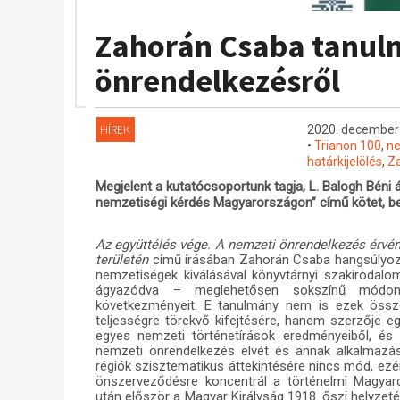
Zahorán Csaba tanul
önrendelkezésről
HÍREK
2020. december 
•
Trianon 100
,
ne
határkijelölés
,
Z
Megjelent a kutatócsoportunk tagja, L. Balogh Béni á
nemzetiségi kérdés Magyarországon” című kötet, be
Az együttélés vége. A nemzeti önrendelkezés érvé
területén
című írásában Zahorán Csaba hangsúlyozz
nemzetiségek kiválásával könyvtárnyi szakirodalo
ágyazódva – meglehetősen sokszínű módon 
következményeit. E tanulmány nem is ezek össze
teljességre törekvő kifejtésére, hanem szerzője e
egyes nemzeti történetírások eredményeiből, és a
nemzeti önrendelkezés elvét és annak alkalmazás
régiók szisztematikus áttekintésére nincs mód, ez
önszerveződésre koncentrál a történelmi Magyaro
után először a Magyar Királyság 1918. őszi helyzeté