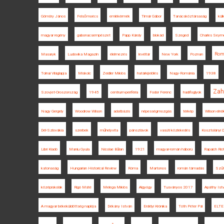
Gömöry János
Felsőmoécs
emlékérmék
Timár Gábor
Tanácsköztársaság
kül
magyar regény
gabonacsempészet
Papp Károly
blokád
Szeged
Charles Seym
Rom
Masaryk
Ludovika Magazin
élelmezés
levéltár
New York
Poznan
Tolnai Világlapja
Miskolc
Zeidler Miklós
határkijelölés
Nagy-Románia
1938
Zah
Szovjet-Oroszország
1945
centrum-periféria
Fodor Ferenc
hadifoglyok
Nagy Gergely
Woodrow Wilson
adatbázis
népességmozgás
térkép
Wilson elnö
Dél-Szlovákia
szerbek
műhelyvita
pánszlávok
vasúti közlekedés
Kosztolányi
Libri Kiadó
Maniu Gyula
Nicolae Bălan
1921
magyar-román háború
Rapaich Ric
katonaság
Hungarian Historical Review
Róma
Martonos
román támadás
Szűt
középiskolák
Rigó Máté
Melega Miklós
Algyógy
Tusványos 2017
Apáthy Ist
A magyar békeküldöttség naplója
Dékány István
Erdélyi Krónika
Tóth Péter Pál
ELTE