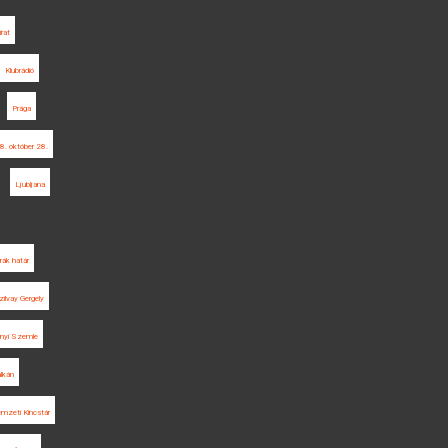
irat
Klubrádió
Prága
. október 28.
Ljubljana
rák határ
ilvay Gergely
nyi Szemle
lkán
mzeti Kincstár