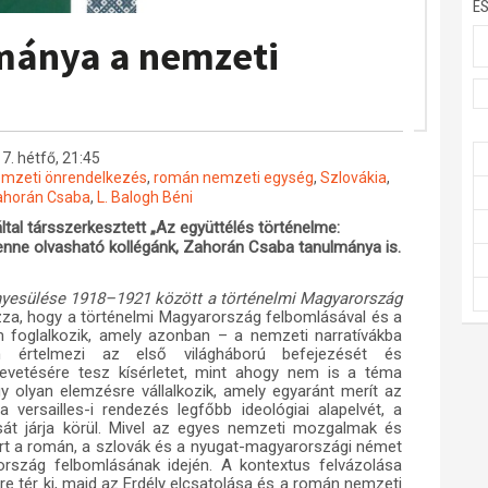
E
mánya a nemzeti
7. hétfő, 21:45
mzeti önrendelkezés
,
román nemzeti egység
,
Szlovákia
,
ahorán Csaba
,
L. Balogh Béni
ltal társszerkesztett „Az együttélés történelme:
nne olvasható kollégánk, Zahorán Csaba tanulmánya is.
nyesülése 1918–1921 között a történelmi Magyarország
a, hogy a történelmi Magyarország felbomlásával és a
m foglalkozik, amely azonban – a nemzeti narratívákba
értelmezi az első világháború befejezését és
vetésére tesz kísérletet, mint ahogy nem is a téma
gy olyan elemzésre vállalkozik, amely egyaránt merít az
 versailles-i rendezés legfőbb ideológiai alapelvét, a
át járja körül. Mivel az egyes nemzeti mozgalmak és
ért a román, a szlovák és a nyugat-magyarországi német
rszág felbomlásának idején. A kontextus felvázolása
re tér ki, majd az Erdély elcsatolása és a román nemzeti