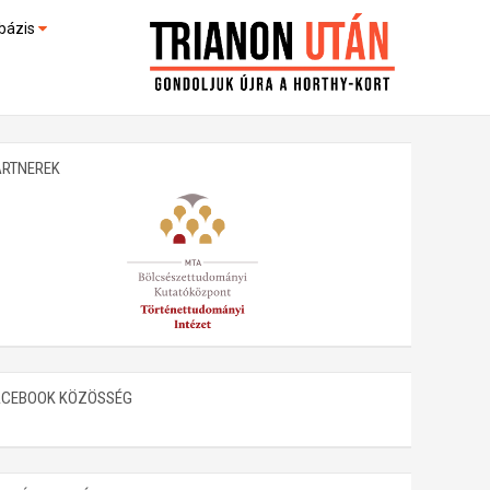
bázis
művek (feltöltés alatt)
kültek
ARTNEREK
ACEBOOK KÖZÖSSÉG