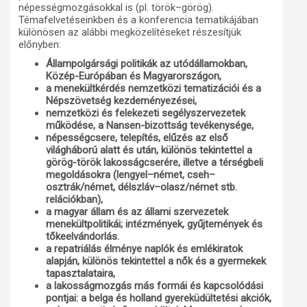
népességmozgásokkal is (pl. török–görög).
Témafelvetéseinkben és a konferencia tematikájában
különösen az alábbi megközelítéseket részesítjük
előnyben:
Állampolgársági politikák az utódállamokban,
Közép-Európában és Magyarországon,
a menekültkérdés nemzetközi tematizációi és a
Népszövetség kezdeményezései,
nemzetközi és felekezeti segélyszervezetek
működése, a Nansen-bizottság tevékenysége,
népességcsere, telepítés, elűzés az első
világháború alatt és után, különös tekintettel a
görög-török lakosságcserére, illetve a térségbeli
megoldásokra (lengyel–német, cseh–
osztrák/német, délszláv–olasz/német stb.
relációkban),
a magyar állam és az állami szervezetek
menekültpolitikái; intézmények, gyűjtemények és
tőkeelvándorlás.
a repatriálás élménye naplók és emlékiratok
alapján, különös tekintettel a nők és a gyermekek
tapasztalataira,
a lakosságmozgás más formái és kapcsolódási
pontjai: a belga és holland gyereküdültetési akciók,