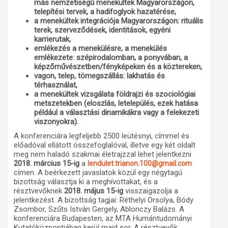
más nemzetiségű menekültek Magyarországon,
telepítési tervek, a hadifoglyok hazatérése,
a menekültek integrációja Magyarországon: rituális
terek, szerveződések, identitások, egyéni
karrierutak,
emlékezés a menekülésre, a menekülés
emlékezete: szépirodalomban, a ponyvában, a
képzőművészetben/fényképeken és a köztereken,
vagon, telep, tömegszállás: lakhatás és
térhasználat,
a menekültek vizsgálata földrajzi és szociológiai
metszetekben (eloszlás, letelepülés, ezek hatása
például a választási dinamikákra vagy a felekezeti
viszonyokra).
A konferenciára legfeljebb 2500 leütésnyi, címmel és
előadóval ellátott összefoglalóval, illetve egy két oldalt
meg nem haladó szakmai életrajzzal lehet jelentkezni
2018. március 15-ig
a
lendulet.trianon.100@gmail.com
címen. A beérkezett javaslatok közül egy négytagú
bizottság választja ki a meghívottakat, és a
résztvevőknek
2018. május 15-ig
visszaigazolja a
jelentkezést. A bizottság tagjai: Réthelyi Orsolya, Bódy
Zsombor, Szűts István Gergely, Ablonczy Balázs. A
konferenciára Budapesten, az MTA Humántudományi
Kutatóközpontjában kerül majd sor. A résztvevők