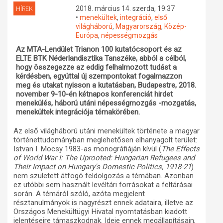
HÍREK
2018. március 14. szerda, 19:37
Műhelymunkák
•
menekültek
,
integráció
,
első
világháború
,
Magyarország
,
Közép-
Európa
,
népességmozgás
Az MTA-Lendület Trianon 100 kutatócsoport és az
ELTE BTK Néderlandisztika Tanszéke, abból a célból,
hogy összegezze az eddig felhalmozott tudást a
kérdésben, egyúttal új szempontokat fogalmazzon
meg és utakat nyisson a kutatásban, Budapestre, 2018.
november 9-10-én kétnapos konferenciát hirdet
menekülés, háború utáni népességmozgás -mozgatás,
menekültek integrációja témakörében.
Az első világháború utáni menekültek története a magyar
történettudományban meglehetősen elhanyagolt terület:
Istvan I. Mocsy 1983-as monográfiáján kívül (
The Effects
of World War I: The Uprooted: Hungarian Refugees and
Their Impact on Hungary's Domestic Politics, 1918-21
)
nem született átfogó feldolgozás a témában. Azonban
ez utóbbi sem használt levéltári forrásokat a feltárásai
során. A témáról szóló, azóta megjelent
résztanulmányok is nagyrészt ennek adataira, illetve az
Országos Menekültügyi Hivatal nyomtatásban kiadott
jelentéseire támaszkodnak. Ideje ennek megállapításain,