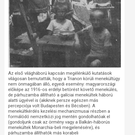
Az első világháború kapcsán megélénkülő kutatások
világosan bemutatták, hogy a Trianon körüli menekültügy
nem önmagában álló, egyedi esemény: magyarországi
előképe az 1916-os erdélyi betörést követő menekülés,
de párhuzamba állítható a galíciai menekültek háború
alatti ügyével is (akiknek persze egészen más
percepciója volt Budapesten és Bécsben). A
menekültkérdés kezelési mechanizmusai részben a
formálódó nemzetközi jog mentén gondolhatóak el
(gondoljunk csak az örmény vagy a Balkán-háborús
menekültek Monarchia-beli megjelenésére), és
párhuzamba állíthatók más korabeli