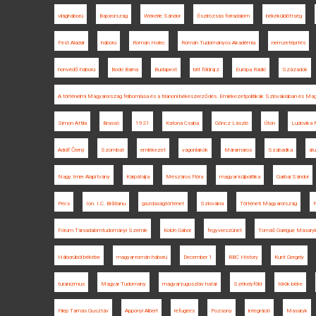
világháború
Bajorország
Wekerle Sándor
őszirózsás forradalom
békeküldöttség
Fest Aladár
háború
Roman Holec
Román Tudományos Akadémia
nemzetépítés
honvédő háború
Bodó Barna
Budapest
brit földrajz
Európa Rádió
Századok
A történelmi Magyarország felbomlása és a trianoni békeszerződés. Emlékezetpolitikák Szlovákiában és Ma
Simon Attila
Brassó
1921
Katona Csaba
Göncz László
Úton
Ludovika 
Adolf Černý
Szombat
emlékezet
vagonlakók
Máramaros
Szabadka
ár
Nagy Imre Alapítvány
Kárpátalja
Mészáros Flóra
magyar külpolitika
Garbai Sándor
Pécs
Ion. I.C. Brătianu
gazdaságtörténet
Szlovákia
Történeti Magyarország
Fórum Társadalomtudományi Szemle
Koloh Gábor
fegyverszünet
Tomáš Garrigue Masary
Háborúból békébe
magyar-román háború
December 1
BBC History
Kunt Gergely
turanizmus
Magyar Tudomány
magyar-jugoszláv határ
Székelyföld
török béke
Filep Tamás Gusztáv
Apponyi Albert
refugees
Pozsony
integráció
Masaryk