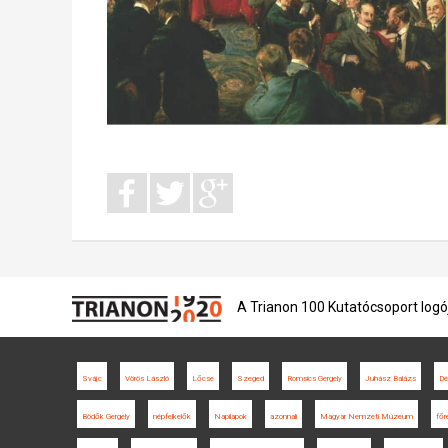
A Trianon 100 Kutatócsoport logó
Svájc
Vörös László
Lőcse
Szeged
Romsics Gergely
Juhász Balázs
Dé
Bödők Gergely
népfelkelők
Napilapok
azonnali
Magyar Nemzeti Múzeum
főr