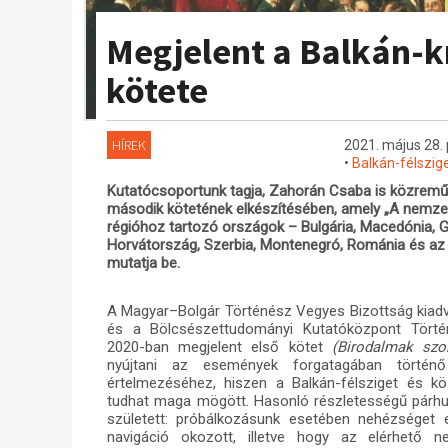
Megjelent a Balkán-
kötete
HÍREK
2021. május 28. 
•
Balkán-félszig
Kutatócsoportunk tagja, Zahorán Csaba is közreműk
második kötetének elkészítésében, amely „A nemzeti
régióhoz tartozó országok – Bulgária, Macedónia, 
Horvátország, Szerbia, Montenegró, Románia és a
mutatja be.
A Magyar–Bolgár Történész Vegyes Bizottság kiad
és a Bölcsészettudományi Kutatóközpont Törté
2020-ban megjelent első kötet
(Birodalmak szo
nyújtani az események forgatagában történő 
értelmezéséhez, hiszen a Balkán-félsziget és 
tudhat maga mögött. Hasonló részletességű párhu
született: próbálkozásunk esetében nehézséget e
navigáció okozott, illetve hogy az elérhető 