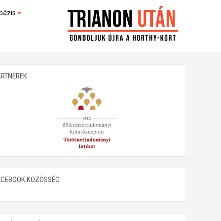
bázis
művek (feltöltés alatt)
kültek
ARTNEREK
ACEBOOK KÖZÖSSÉG