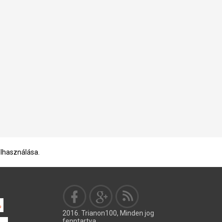
elhasználása.
g
2016. Trianon100, Minden jog
fenntartva