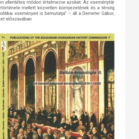
en ellentétes módon értelmezve azokat. Az eseménytár
túrtörténete mellett közvetlen környezetének és a térség
olitikai eseményeit is bemutatja” – áll a Demeter Gábor,
tet előszavában.