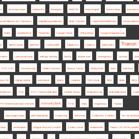
yó
december elseje
műhelyvita
forradalom
MAPIRE
hétköznapok
Katona Kinga
könyvbemu
yesült Államok útja Trianonhoz
külpolitikai gondolkodás
Bódy Zsombor
magyar békeküldöttség
román parlame
Erdély
Gyulafehérvár
Pándorfalu
Csenger Ferenc
etnikai térkép
Nyugat-Magyarország
Trianon
ny
Dilema Veche
déli határ
Lendva-vidék
Tulipán Éva
meghívó
Balázsfalva
tmárton
cseh-román határ
Miroslav Michela
Bártfa
Molnár Imre
Nyíregyháza
Slovenia
Déd
1918-1920
Horvátország
Charles Seymour
Révész Tamás
térképzetek
terror
workshop
atos Pál
külkapcsolatok
pánszlávok
Maros
Ljubljana
Tóth István
WWI
Berlin
Újléta
ionalizmus
HVG
XVIII. Torockói Diáktábor
Sárándi Tamás
Magyarország
proletárdiktatúra
Szilág
menekültek
K Történettudományi Intézete
1918
Index
Nagybánya
Nógrád
népességmozgás
béketárgyalások
Szepesség
Kolozsvár
Czáboczky Szabolcs
Sic Itur ad Astra
Ferenc
centenárium
Magyar Nemzeti Levéltár
Szarka László
emlékérmék
Trianon 100 MTA-Lendület