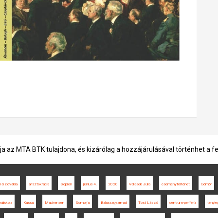
ja az MTA BTK tulajdona, és kizárólag a hozzájárulásával történhet a f
l-Szlovákia
arisztokrácia
Sopron
június 4.
2020
Vallasek Júlia
eseménytörténet
Gömör
eáliskola
Kassa
Mackensen
Somorja
Balassagyarmat
Tost László
centrum-periféria
tényle