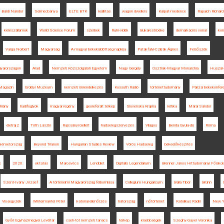
Bárdi Nándor
Selmecbánya
ELTE BTK
kiállítás
wagon dwellers
Kárpát-medence
Rapaich Richárd
kérészállamok
World Science Forum
szerbek
Ruhr-vidék
Bukaresti béke
demarkációs vonal
kon
Varga Norbert
Magyarság
A magyar békeküldöttség naplója
Patakfalvi-Czirják Ágnes
Felsőszék
gyarországon
Arad
Nemzeti Közszolgálati Egyetem
Nagy Gergely
Osztrák-Magyar Monarchia
Huszár
Magazin
Erdélyi Múzeum
nemzeti önrendelkezés
Kossuth Rádió
történettudomány
Párizsi békekonfer
uhiány
hadifoglyok
magyar regény
georeferált térkép
Slovenska Krajina
kritika
Márai Sándor
életrajz
Tóth László
Rajcsányi Gellért
hadseregszervezés
Világos
Benda Gyula-díj
Róma
Németország
Beyond Trianon
Hungarian Studies Review
Vörös Hadsereg
békeelőkészítés
k
2020.
oktatás
Marosvécs
Lendület
Digitális Legendárium
Brenner János Hittudományi Főiskol
Szent-Ivány József
A történelmi Magyarország felbomlása
Collegium Hungaricum
Balla Tibor
Brünn
Vix-jegyzék
Wintermantel Péter
katonai ellenőrzés
hátország
nőtörténet
Katolikus Rádió
New Y
Győri Egyházmegyei Levéltár
cseh-tót nemzeti tanács
térkép
kisebbségek
Szeghy-Gayer Veronika