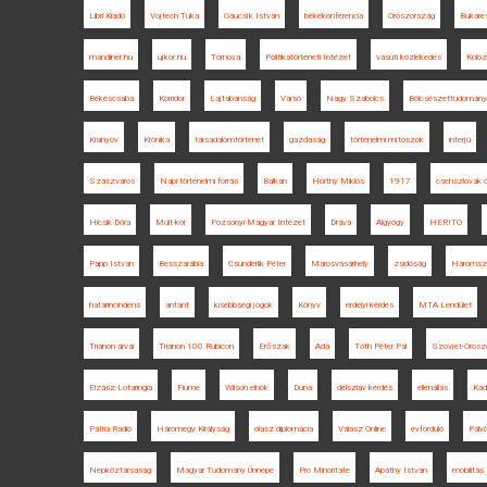
Libri Kiadó
Vojtech Tuka
Gaucsík István
békekonferencia
Oroszország
Bukare
mandiner.hu
ujkor.hu
Tornova
Politikatörténeti Intézet
vasúti közlekedés
Kolo
Békéscsaba
Korridor
Lajtabánság
Varsó
Nagy Szabolcs
Bölcsészettudomány
Kisinyov
Krónika
társadalomtörténet
gazdaság
történelmi mítoszok
interjú
Szászváros
Napi történelmi forrás
Balkán
Horthy Miklós
1917
csehszlovák 
Hicsik Dóra
Múlt-kor
Pozsonyi Magyar Intézet
Dráva
Algyógy
HERITO
Papp István
Besszarábia
Csunderlik Péter
Marosvásárhely
zsidóság
Háromsz
határincindens
antant
kisebbségi jogok
Könyv
erdélyi kérdés
MTA Lendület
Trianon árvái
Trianon 100 Rubicon
Erőszak
Ada
Tóth Péter Pál
Szovjet-Orosz
Elzász-Lotaringia
Fiume
Wilson elnök
Duna
délszláv kérdés
ellenállás
Kád
Pátria Rádió
Háromegy Királyság
olasz diplomácia
Válasz Online
évforduló
Pálvö
Népköztársaság
Magyar Tudomány Ünnepe
Pro Minoritate
Apáthy István
mobilitás