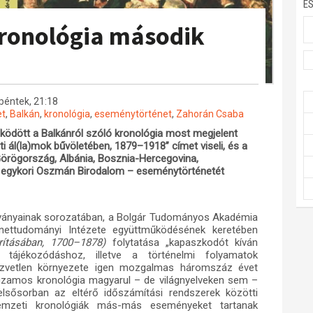
E
kronológia második
péntek, 21:18
et
,
Balkán
,
kronológia
,
eseménytörténet
,
Zahorán Csaba
ödött a Balkánról szóló kronológia most megjelent
 ál(la)mok bűvöletében, 1879–1918” címet viseli, és a
Görögország, Albánia, Bosznia-Hercegovina,
z egykori Oszmán Birodalom – eseménytörténetét
ványainak sorozatában, a Bolgár Tudományos Akadémia
nettudományi Intézete együttműködésének keretében
rításában, 1700–1878)
folytatása „kapaszkodót kíván
tájékozódáshoz, illetve a történelmi folyamatok
közvetlen környezete igen mozgalmas háromszáz évet
zamos kronológia magyarul – de világnyelveken sem –
lsősorban az eltérő időszámítási rendszerek közötti
nemzeti kronológiák más-más eseményeket tartanak