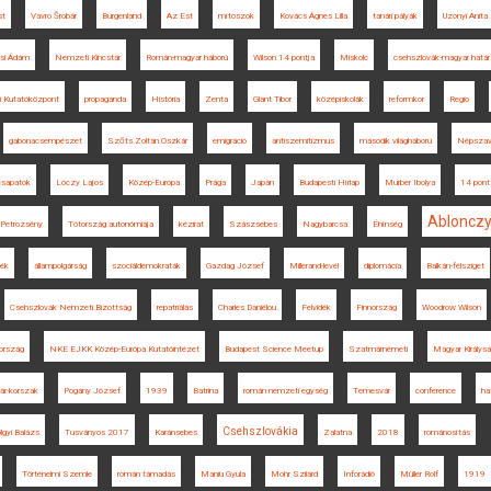
st
Vavro Šrobár
Burgenland
Az Est
mítoszok
Kovács Ágnes Lilla
tanári pályák
Uzonyi Anita
zsi Ádám
Nemzeti Kincstár
Román-magyar háború
Wilson 14 pontja
Miskolc
csehszlovák-magyar határ
i Kutatóközpont
propaganda
História
Zenta
Glant Tibor
középiskolák
reformkor
Regio
gabonacsempészet
Szőts Zoltán Oszkár
emigráció
antiszemitizmus
második világháború
Népsza
csapatok
Lóczy Lajos
Közép-Európa
Prága
Japán
Budapesti Hírlap
Murber Ibolya
14 pont
Ablonczy
Petrozsény
Tótország autonómiája
kézirat
Szászsebes
Nagybarcsa
Éhínség
ék
állampolgárság
szociáldemokraták
Gazdag József
Millerand-levél
diplomácia
Balkán-félsziget
Csehszlovák Nemzeti Bizottság
repatriálás
Charles Daniélou
Felvidék
Finnország
Woodrow Wilson
ország
NKE EJKK Közép-Európa Kutatóintézet
Budapest Science Meetup
Szatmárnémeti
Magyar Királys
ár-korszak
Pogány József
1939
Batrina
román nemzeti egység
Temesvár
conference
ha
Csehszlovákia
lgyi Balázs
Tusványos 2017
Karánsebes
Zalatna
2018
románosítás
Történelmi Szemle
román támadás
Maniu Gyula
Mohr Szilárd
Inforádió
Müller Rolf
1919