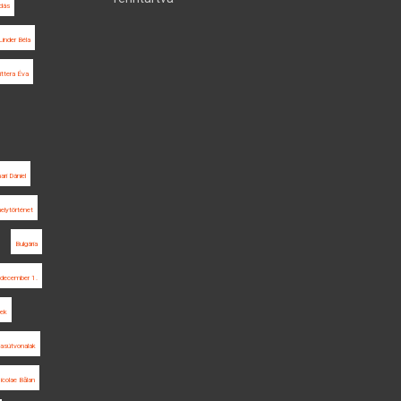
odás
Linder Béla
ittera Éva
ari Dániel
helytörténet
Bulgária
december 1.
rek
asútvonalak
icolae Bălan