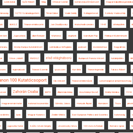
szerb iratok
Győri Róbert
Világ
Ottokar Czernin
kortárs képzőművészet
magyar külpolitikai gondolk
társaság
SZTE Szabadegyetem
Timár Gábor
Vasile Goldiș
Szilágykövesd
Székely Hadosztály
zló
BUKSZ
Trianon emlékezete
Jan Chodějovský
Kratochwill ezredes
1945
áttelepültek
B
re lord
Jugoszlávia
államfordulat
Martonos
segélyek
Ioan-Aurel Pop
Földrajzi Közlemények
smeanu
Közép-Európa Kutatóintézet
szimbolikus térfoglalás
podcast
revizionizmus
Nagyalmás
első világháború
mok
Steve Jobbitt
RMDSZ
Budapesti Francia Intézet
határkijelölés
Bih
osonc
legionáriusok
Trianoni Szemle
ujszo.com
Kun Béla
Trianon-legendák
Takács Róbert
ianon 100 Kutatócsoport
Clio Intézet
Trianon-emlékművek
szövetségközi antant-bizottság
Zahorán Csaba
zcsór
BBTE
Állami lakótelep
Kosztolányi Dezső
Erdélyi Krónika
1918. 
magyar-román határ
katonai összeomlás
Gömöry János
Hornyák Árpád
Komárom
Tisza
pincé
csi döntés
Ipoly
Magyar Narancs
Zeidler Miklós
East European Politics and Societies
katonaság
v
t
jugoszláv határ
Szűts István Gergely
Jeszenszky Géza
100 éves évforduló
Romsics Ignác
N