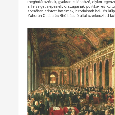
meghatározónak, gyakran különböző, olykor egész
a félsziget népeinek, országainak politika- és kul
sorsában érintett hatalmak, birodalmak bel- és külp
Zahorán Csaba és Bíró László által szerkesztett kö