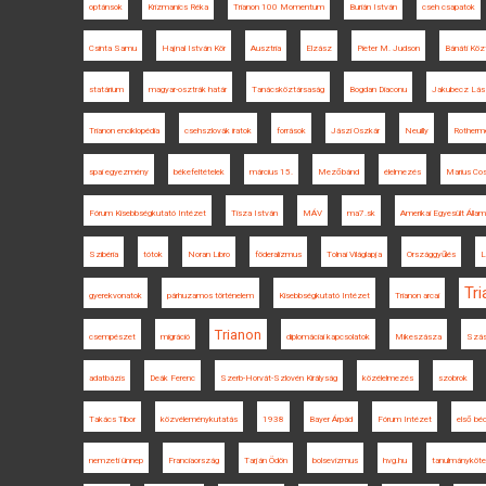
optánsok
Krizmanics Réka
Trianon 100 Momentum
Burián István
cseh csapatok
Csinta Samu
Hajnal István Kör
Ausztria
Elzász
Pieter M. Judson
Bánáti Köz
statárium
magyar-osztrák határ
Tanácsköztársaság
Bogdan Diaconu
Jakubecz Lás
Trianon enciklopédia
csehszlovák iratok
források
Jászi Oszkár
Neuilly
Rotherme
spai egyezmény
békefeltételek
március 15.
Mezőbánd
élelmezés
Marius Co
Fórum Kisebbségkutató Intézet
Tisza István
MÁV
ma7.sk
Amerikai Egyesült Álla
Szibéria
tótok
Noran Libro
föderalizmus
Tolnai Világlapja
Országgyűlés
L
Tr
gyerekvonatok
párhuzamos történelem
Kisebbségkutató Intézet
Trianon arcai
Trianon
csempészet
migráció
diplomáciai kapcsolatok
Mikeszásza
Szás
adatbázis
Deák Ferenc
Szerb-Horvát-Szlovén Királyság
közélelmezés
szobrok
Takács Tibor
közvéleménykutatás
1938
Bayer Árpád
Fórum Intézet
első bé
nemzeti ünnep
Franciaország
Tarján Ödön
bolsevizmus
hvg.hu
tanulmányköte