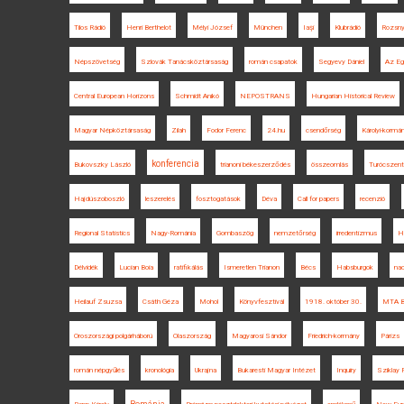
Tilos Rádió
Henri Berthelot
Mélyi József
München
Iaşi
Klubrádió
Rozsn
Népszövetség
Szlovák Tanácsköztársaság
román csapatok
Segyevy Dániel
Az Eg
Central European Horizons
Schmidt Anikó
NEPOSTRANS
Hungarian Historical Review
Magyar Népköztársaság
Zilah
Fodor Ferenc
24.hu
csendőrség
Károlyi-kormá
konferencia
Bukovszky László
trianoni békeszerződés
összeomlás
Turócszen
Hajdúszoboszló
leszerelés
fosztogatások
Déva
Call for papers
recenzió
Regional Statistics
Nagy-Románia
Gombaszög
nemzetőrség
irredentizmus
H
Délvidék
Lucian Boia
ratifikálás
Ismeretlen Trianon
Bécs
Habsburgok
nac
Heilauf Zsuzsa
Csáth Géza
Mohol
Könyvfesztivál
1918. október 30.
MTA BT
Oroszországi polgárháború
Olaszország
Magyarosi Sándor
Friedrich-kormány
Párizs
román népgyűlés
kronológia
Ukrajna
Bukaresti Magyar Intézet
Inquiry
Sziklay 
Románia