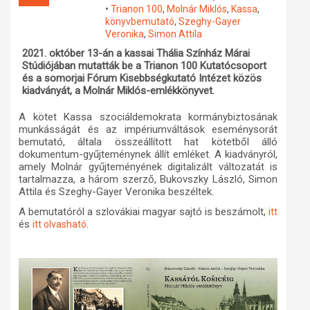
•
Trianon 100
,
Molnár Miklós
,
Kassa
,
Műhelymunkák
könyvbemutató
,
Szeghy-Gayer
Veronika
,
Simon Attila
2021. október 13-án a kassai Thália Színház Márai
Stúdiójában mutatták be a Trianon 100 Kutatócsoport
és a somorjai Fórum Kisebbségkutató Intézet közös
kiadványát, a Molnár Miklós-emlékkönyvet.
A kötet Kassa szociáldemokrata kormánybiztosának
munkásságát és az impériumváltások eseménysorát
bemutató, általa összeállított hat kötetből álló
dokumentum-gyűjteménynek állít emléket. A kiadványról,
amely Molnár gyűjteményének digitalizált változatát is
tartalmazza, a három szerző, Bukovszky László, Simon
Attila és Szeghy-Gayer Veronika beszéltek.
A bemutatóról a szlovákiai magyar sajtó is beszámolt,
itt
és
.
itt olvasható