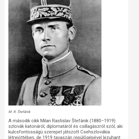
M. R. Štefánik
A második cikk Milan Rastislav Štefánik (1880–1919)
szlovák katonáról, diplomatáról és csillagászról szól, aki
kulcsfontosságú szerepet játszott Csehszlovákia
létrejöttében, de 1919 tavaszán repülőgépével lezuhant