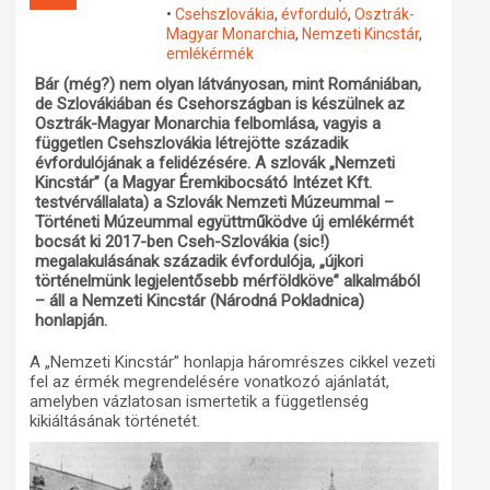
•
Csehszlovákia
,
évforduló
,
Osztrák-
Műhelymunkák
Magyar Monarchia
,
Nemzeti Kincstár
,
emlékérmék
Bár (még?) nem olyan látványosan, mint Romániában,
de Szlovákiában és Csehországban is készülnek az
Osztrák-Magyar Monarchia felbomlása, vagyis a
független Csehszlovákia létrejötte századik
évfordulójának a felidézésére. A szlovák „Nemzeti
Kincstár” (a Magyar Éremkibocsátó Intézet Kft.
testvérvállalata) a Szlovák Nemzeti Múzeummal –
Történeti Múzeummal együttműködve új emlékérmét
bocsát ki 2017-ben Cseh-Szlovákia (sic!)
megalakulásának századik évfordulója, „újkori
történelmünk legjelentősebb mérföldköve” alkalmából
– áll a Nemzeti Kincstár (Národná Pokladnica)
honlapján.
A „Nemzeti Kincstár” honlapja háromrészes cikkel vezeti
fel az érmék megrendelésére vonatkozó ajánlatát,
amelyben vázlatosan ismertetik a függetlenség
kikiáltásának történetét.