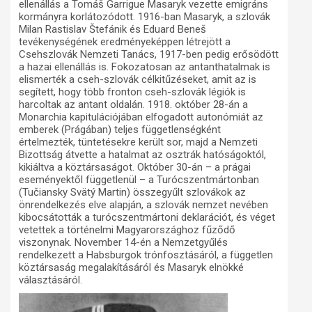
ellenállás a Tomáš Garrigue Masaryk vezette emigráns
kormányra korlátozódott. 1916-ban Masaryk, a szlovák
Milan Rastislav Štefánik és Eduard Beneš
tevékenységének eredményeképpen létrejött a
Csehszlovák Nemzeti Tanács, 1917-ben pedig erősödött
a hazai ellenállás is. Fokozatosan az antanthatalmak is
elismerték a cseh-szlovák célkitűzéseket, amit az is
segített, hogy több fronton cseh-szlovák légiók is
harcoltak az antant oldalán. 1918. október 28-án a
Monarchia kapitulációjában elfogadott autonómiát az
emberek (Prágában) teljes függetlenségként
értelmezték, tüntetésekre került sor, majd a Nemzeti
Bizottság átvette a hatalmat az osztrák hatóságoktól,
kikiáltva a köztársaságot. Október 30-án – a prágai
eseményektől függetlenül – a Turócszentmártonban
(Tučiansky Svätý Martin) összegyűlt szlovákok az
önrendelkezés elve alapján, a szlovák nemzet nevében
kibocsátották a turócszentmártoni deklarációt, és véget
vetettek a történelmi Magyarországhoz fűződő
viszonynak. November 14-én a Nemzetgyűlés
rendelkezett a Habsburgok trónfosztásáról, a független
köztársaság megalakításáról és Masaryk elnökké
választásáról.