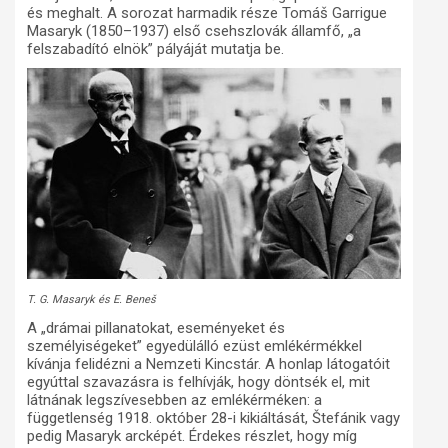
és meghalt. A sorozat harmadik része Tomáš Garrigue
Masaryk (1850–1937) első csehszlovák államfő, „a
felszabadító elnök” pályáját mutatja be.
T. G. Masaryk és E. Beneš
A „drámai pillanatokat, eseményeket és
személyiségeket” egyedülálló ezüst emlékérmékkel
kívánja felidézni a Nemzeti Kincstár. A honlap látogatóit
egyúttal szavazásra is felhívják, hogy döntsék el, mit
látnának legszívesebben az emlékérméken: a
függetlenség 1918. október 28-i kikiáltását, Štefánik vagy
pedig Masaryk arcképét. Érdekes részlet, hogy míg