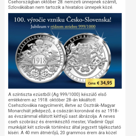
Csehországban október 28. nemzeti ünnepnek számít,
Szlovákiában nem tartozik a hivatalos ünnepek közé.
A színtiszta ezüstből (Ag 999/1000) készülő első
emlékérem az 1918. október 28-án kikiáltott
Csehszlovákia nagycímerét, illetve az Osztrák-Magyar
Monarchiát jelképező, a császári koronával és az 1918-
as évszámmal ellátott kétfejű sast ábrázolja. A neves
cseh szobrász és éremkészítő mester, Vladimír Oppl
munkáját két szlovák történész által jegyzett tájékoztató
kíséri. A 40 mm átmérőjű, 20 grammos érem ára közel