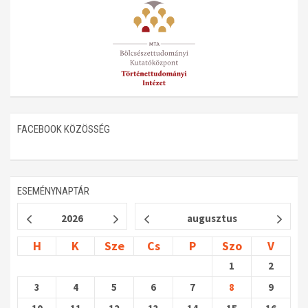
FACEBOOK KÖZÖSSÉG
ESEMÉNYNAPTÁR
2026
augusztus
H
K
Sze
Cs
P
Szo
V
1
2
3
4
5
6
7
8
9