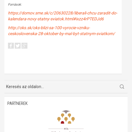
Források:
https://domov.sme.sk/c/20630228/liberali-chcu-zaradit-do-
kalendara-novy-statny-sviatok.html#ixzz4rPTEDJd6
http://oks.sk/oks-blizi-sa-100-vyrocie-vzniku-
ceskoslovenska-28-oktober-by-mal-byt-statnym-sviatkom/
PARTNEREK