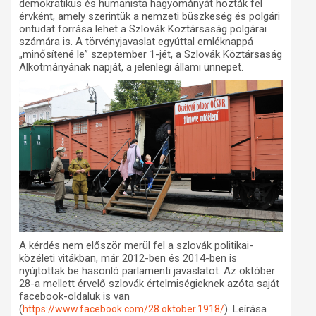
demokratikus és humanista hagyományát hozták fel
érvként, amely szerintük a nemzeti büszkeség és polgári
öntudat forrása lehet a Szlovák Köztársaság polgárai
számára is. A törvényjavaslat egyúttal emléknappá
„minősítené le” szeptember 1-jét, a Szlovák Köztársaság
Alkotmányának napját, a jelenlegi állami ünnepet.
A kérdés nem először merül fel a szlovák politikai-
közéleti vitákban, már 2012-ben és 2014-ben is
nyújtottak be hasonló parlamenti javaslatot. Az október
28-a mellett érvelő szlovák értelmiségieknek azóta saját
facebook-oldaluk is van
(
). Leírása
https://www.facebook.com/28.oktober.1918/