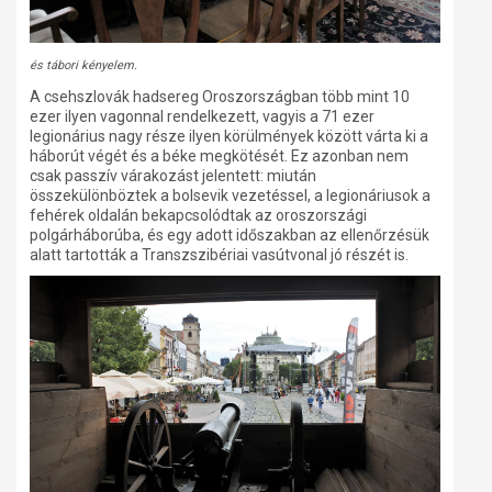
és tábori kényelem.
A csehszlovák hadsereg Oroszországban több mint 10
ezer ilyen vagonnal rendelkezett, vagyis a 71 ezer
legionárius nagy része ilyen körülmények között várta ki a
háborút végét és a béke megkötését. Ez azonban nem
csak passzív várakozást jelentett: miután
összekülönböztek a bolsevik vezetéssel, a legionáriusok a
fehérek oldalán bekapcsolódtak az oroszországi
polgárháborúba, és egy adott időszakban az ellenőrzésük
alatt tartották a Transzszibériai vasútvonal jó részét is.