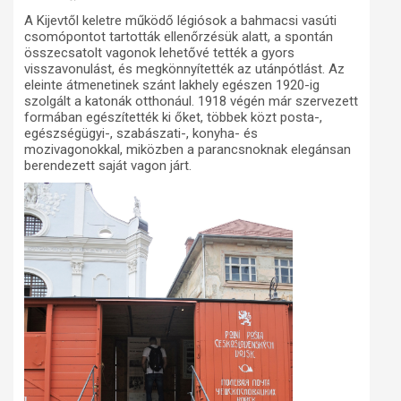
A Kijevtől keletre működő légiósok a bahmacsi vasúti
csomópontot tartották ellenőrzésük alatt, a spontán
összecsatolt vagonok lehetővé tették a gyors
visszavonulást, és megkönnyítették az utánpótlást. Az
eleinte átmenetinek szánt lakhely egészen 1920-ig
szolgált a katonák otthonául. 1918 végén már szervezett
formában egészítették ki őket, többek közt posta-,
egészségügyi-, szabászati-, konyha- és
mozivagonokkal, miközben a parancsnoknak elegánsan
berendezett saját vagon járt.