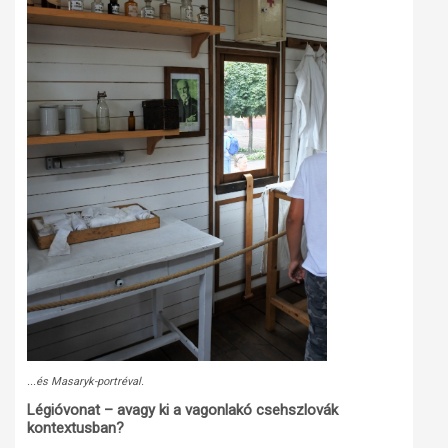
...és Masaryk-portréval.
Légióvonat – avagy ki a vagonlakó csehszlovák
kontextusban?