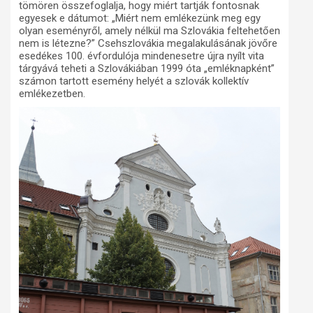
tömören összefoglalja, hogy miért tartják fontosnak
egyesek e dátumot: „Miért nem emlékezünk meg egy
olyan eseményről, amely nélkül ma Szlovákia feltehetően
nem is létezne?” Csehszlovákia megalakulásának jövőre
esedékes 100. évfordulója mindenesetre újra nyílt vita
tárgyává teheti a Szlovákiában 1999 óta „emléknapként”
számon tartott esemény helyét a szlovák kollektív
emlékezetben.