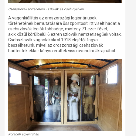
Csehszlovák történelem - szlovák és cseh nyelven
A vagonkiállítás az oroszországi legionáriusok
történetének bemutatására összpontosít: itt viselt hadat a
csehszlovák légiók többsége, mintegy 71 ezer fővel,
akik közül körülbelül 6 ezren szlovák nemzetiségűek voltak.
Csehszlovák vagonlakókról 1918 elejétől fogva
beszélhetünk, mivel az oroszországi csehszlovák
hadtestek ekkor kényszerültek visszavonulni Ukrajnából.
Korabeli egyenruhák