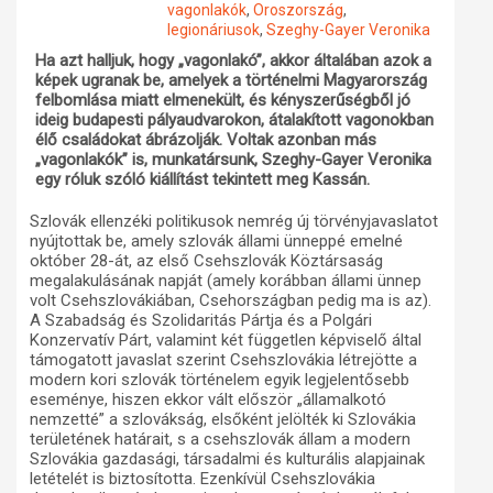
vagonlakók
,
Oroszország
,
legionáriusok
,
Szeghy-Gayer Veronika
Műhelymunkák
Ha azt halljuk, hogy „vagonlakó”, akkor általában azok a
képek ugranak be, amelyek a történelmi Magyarország
felbomlása miatt elmenekült, és kényszerűségből jó
ideig budapesti pályaudvarokon, átalakított vagonokban
élő családokat ábrázolják. Voltak azonban más
„vagonlakók” is, munkatársunk, Szeghy-Gayer Veronika
egy róluk szóló kiállítást tekintett meg Kassán.
Szlovák ellenzéki politikusok nemrég új törvényjavaslatot
nyújtottak be, amely szlovák állami ünneppé emelné
október 28-át, az első Csehszlovák Köztársaság
megalakulásának napját (amely korábban állami ünnep
volt Csehszlovákiában, Csehországban pedig ma is az).
A Szabadság és Szolidaritás Pártja és a Polgári
Konzervatív Párt, valamint két független képviselő által
támogatott javaslat szerint Csehszlovákia létrejötte a
modern kori szlovák történelem egyik legjelentősebb
eseménye, hiszen ekkor vált először „államalkotó
nemzetté” a szlovákság, elsőként jelölték ki Szlovákia
területének határait, s a csehszlovák állam a modern
Szlovákia gazdasági, társadalmi és kulturális alapjainak
letételét is biztosította. Ezenkívül Csehszlovákia