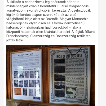
A kiállítás a csehszlovák legionáriusok háborús
mindennapjait kívánja bemutatni 13 első világháborús
vonatvagon rekonstrukcióján keresztül. A csehszlovák
légiók önkéntes alapon szerveződtek az első
világháború ideje alatt az Osztrák–Magyar Monarchia
hadseregének olyan cseh és szlovák nemzetiségű
katonáiból – elsősorban hadifoglyokból –, akik a
központi hatalmak ellen kívántak harcolni. A légiók főként
Franciaország, Olaszország és Oroszország területén
jöttek létre.