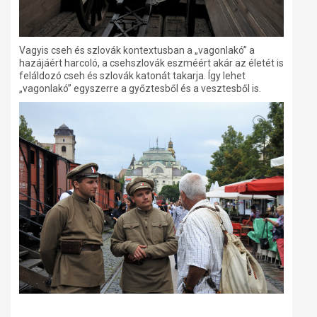
Vagyis cseh és szlovák kontextusban a „vagonlakó” a
hazájáért harcoló, a csehszlovák eszméért akár az életét is
feláldozó cseh és szlovák katonát takarja. Így lehet
„vagonlakó” egyszerre a győztesből és a vesztesből is.