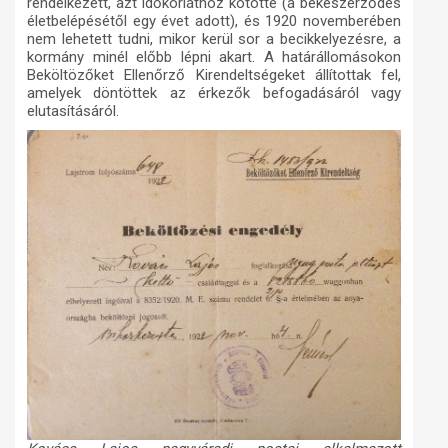
rendelkezett, azt időkorláthoz kötötte (a békeszerződés
életbelépésétől egy évet adott), és 1920 novemberében
nem lehetett tudni, mikor kerül sor a becikkelyezésre, a
kormány minél előbb lépni akart. A határállomásokon
Beköltözőket Ellenőrző Kirendeltségeket állítottak fel,
amelyek döntöttek az érkezők befogadásáról vagy
elutasításáról.