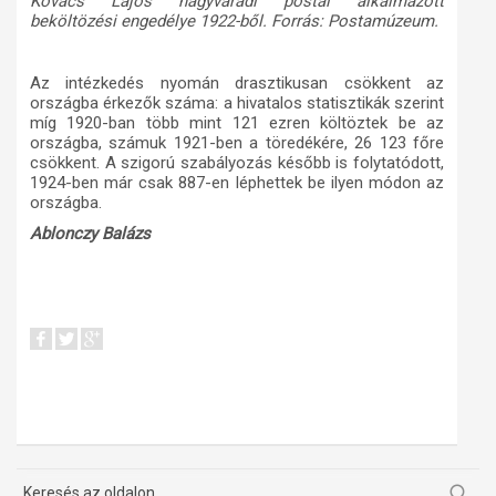
Kovács Lajos nagyváradi postai alkalmazott
beköltözési engedélye 1922-ből. Forrás: Postamúzeum.
Az intézkedés nyomán drasztikusan csökkent az
országba érkezők száma: a hivatalos statisztikák szerint
míg 1920-ban több mint 121 ezren költöztek be az
országba, számuk 1921-ben a töredékére, 26 123 főre
csökkent. A szigorú szabályozás később is folytatódott,
1924-ben már csak 887-en léphettek be ilyen módon az
országba.
Ablonczy Balázs