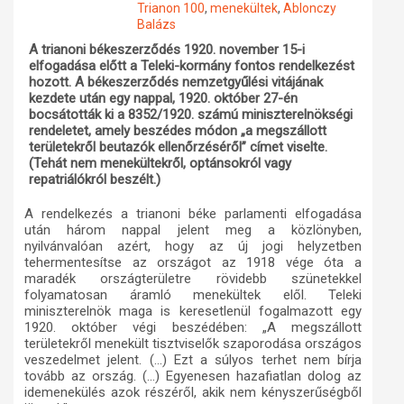
Trianon 100
,
menekültek
,
Ablonczy
Balázs
Műhelymunkák
A trianoni békeszerződés 1920. november 15-i
elfogadása előtt a Teleki-kormány fontos rendelkezést
hozott. A békeszerződés nemzetgyűlési vitájának
kezdete után egy nappal, 1920. október 27-én
bocsátották ki a 8352/1920. számú miniszterelnökségi
rendeletet, amely beszédes módon „a megszállott
területekről beutazók ellenőrzéséről” címet viselte.
(Tehát nem menekültekről, optánsokról vagy
repatriálókról beszélt.)
A rendelkezés a trianoni béke parlamenti elfogadása
után három nappal jelent meg a közlönyben,
nyilvánvalóan azért, hogy az új jogi helyzetben
tehermentesítse az országot az 1918 vége óta a
maradék országterületre rövidebb szünetekkel
folyamatosan áramló menekültek elől. Teleki
miniszterelnök maga is keresetlenül fogalmazott egy
1920. október végi beszédében: „A megszállott
területekről menekült tisztviselők szaporodása országos
veszedelmet jelent. (…) Ezt a súlyos terhet nem bírja
tovább az ország. (…) Egyenesen hazafiatlan dolog az
idemenekülés azok részéről, akik nem kényszerűségből