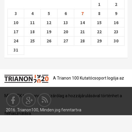
1
2
3
4
5
6
7
8
9
10
11
12
13
14
15
16
17
18
19
20
21
22
23
24
25
26
27
28
29
30
31
A Trianon 100 Kutatócsoport logója az
MTA BTK tulajdona, és kizárólag a hozzájárulásával történhet a
2016. Trianon100, Minden jog fenntartva
felhasználása.