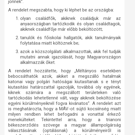
jönnek”.
A rendelet megszabta, hogy ki léphet be az országba:
olyan családfők, akiknek családjuk már az
anyaországban tartózkodik és olyan családtagok,
akiknek családfője már előbb beköltözött;
tanulók és főiskolai hallgatók, akik tanulmányaik
folytatása miatt költöznek be;
azok a közszolgálati alkalmazottak, akik fel tudják
mutatni annak igazolását, hogy Magyarországon
alkalmazzák őket.
A rendelet hozzátette, hogy „Méltányos esetekben
bebocsáthatók azok, akiket a megszálló hatalmak
katonai vagy polgári hatóságai kiutasítanak s e tényt
kiutasitási határozattal igazolják, továbbá oly egyének,
kiknek számára a megszállott területeken való
tartózkodás lehetetlenné vált, vagy akiknek beköltözése
egyéni körülményeiknél fogva kivánatos”. A rendelet azt
is meghatározta, hogy a MÁV-ot sújtó kocsiínség miatt
milyen rendben lehet befogadni a vonattal érkező
menekülteket. Tekintettel arra, hogy a trianoni
békeszerződés szövege a magyar állampolgárság
választásának (optálásnak) a körülményeiről is